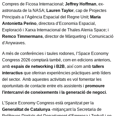
Compres de Ficosa Internacional;
Jeffrey Hoffman
, ex-
astronauta de la NASA;
Lauren Taylor
, cap de Projectes
Principals a l’Agència Espacial del Regne Unit;
Maria
Antonietta Perino
, directora d’Economia Espacial,
Exploració i Xarxa Internacional de Thales Alenia Space; i
Remco Timmermans
, director de Màrqueting i Comunicació
d’Anywaves.
A més de conferències i taules rodones, l’Space Economy
Congress 2026 comptarà també, com en edicions anteriors,
amb
espais de networking i B2B
, així com amb
tallers
interactius
que oferiran experiències pràctiques amb líders
del sector. Amb aquestes activitats es vol fomentar les
oportunitats de contacte entre els assistents i
promoure
l’intercanvi de coneixements i la generació de negoci
.
L’Space Economy Congress està organitzat per la
Generalitat de Catalunya
-mitjançant la Secretaria de
Polítiques Digitals del Departament d’Empresa i Treball i en