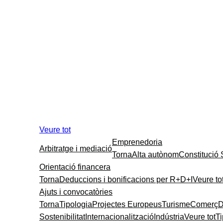
Veure tot
Emprenedoria
Arbitratge i mediació
Torna
Alta autònom
Constitució
Orientació financera
Torna
Deduccions i bonificacions per R+D+I
Veure to
Ajuts i convocatòries
Torna
Tipologia
Projectes Europeus
Turisme
Comerç
D
Sostenibilitat
Internacionalització
Indústria
Veure tot
T