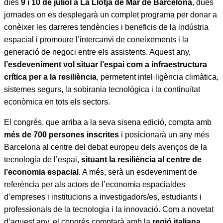
dies
9 i 10 de juliol a La Llotja de Mar de Barcelona
, dues
jornades on es desplegarà un complet programa per donar a
conèixer les darreres tendències i beneficis de la indústria
espacial i promoure l’intercanvi de coneixements i la
generació de negoci entre els assistents. Aquest any,
l’esdeveniment vol situar l’espai com a infraestructura
crítica per a la resiliència
, permetent intel·ligència climàtica,
sistemes segurs, la sobirania tecnològica i la continuïtat
econòmica en tots els sectors.
El congrés, que arriba a la seva sisena edició, compta amb
més de 700 persones inscrites
i posicionarà un any més
Barcelona al centre del debat europeu dels avenços de la
tecnologia de l’espai,
situant la resiliència al centre de
l’economia espacial
. A més, serà un esdeveniment de
referència per als actors de l’economia espacialdes
d’empreses i institucions a investigadors/es, estudiants i
professionals de la tecnologia i la innovació. Com a novetat
d’aquest any, el congrés comptarà amb la
regió italiana