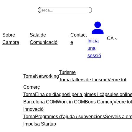
B
u
s
c
Sobre
Sala de
Contact
CA
a
Inicia
Cambra
Comunicació
e
r
una
sessió
Turisme
Torna
Networking
Torna
Tallers de turisme
Veure tot
Comerç
Torna
Eina de diagnosi per a pimes i càpsules onlin
Barcelona COM
Work in COM
Bons Comerç
Veure tot
Innovació
Torna
Programes d’ajuda / subvencions
Serveis a e
Impulsa Startup