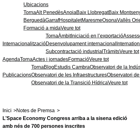
Ubicacions
Torna
Alt Penedès
Anoia
Baix Llobregat
Baix Montsen
Berguedà
Garraf
Hospitalet
Maresme
Osona
Vallès Ori
Formació a mida
Veure tot
Torna
Àmbit
Iniciació en l’exportació
Assess
Internacionalització
Desenvolupament internacional
Internatio
Subcontractació industrial
Tràmits
Veure tot
Agenda
Torna
Actes i jornades
Formació
Veure tot
Torna
Blog
Estudis Cambra
Observatori de la Indús
Publicacions
Observatori de les Infraestructures
Observatori d
Observatori de la Transició Hídrica
Veure tot
>
>
Inici
Notes de Premsa
L’Space Economy Congress arriba a la sisena edició
amb nés de 700 persones inscrites