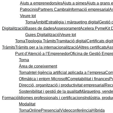
Ajuts a emprenedors/es
Ajuts a pimes
Ajuts a grans
Patrocinis
Partners Cambra
Informació empresarial
A
Veure tot
Torna
Àmbit
Estratègia i màrqueting digital
Gestió 
Digitalització
Bases de dades
Assesorament
Acelera Pyme
Kit 
Guies Digitalització
Veure tot
Torna
Tipologia Tràmits
Tramitació digital
Certificats digi
Tràmits
Tràmits per a la internacionalització
Altres certificats
As
Punt d’Atenció a l’Emprenedor
Oficina de Gestió Empre
Torna
Àrea de coneixement
Torna
Intel·ligència artificial aplicada a l’empresa
Come
Ofimàtica i entorn Microsoft
Comptabilitat i finances
P
Direcció, organització i productivitat empresarial
Recu
Sostenibilitat i gestió de la qualitat
Màrqueting, vendes
Formació
Idiomes professionals i certificacions
Indústria, produc
Modalitat
Torna
Online
Presencial
Videoconferència
Híbrida