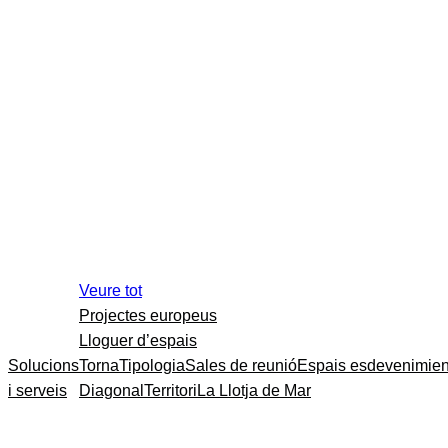
Veure tot
Projectes europeus
Lloguer d’espais
Solucions
Torna
Tipologia
Sales de reunió
Espais esdevenimien
i serveis
Diagonal
Territori
La Llotja de Mar