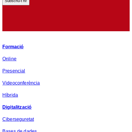
d
e
p
r
i
v
Formació
a
d
Online
e
Presencial
s
a
Videoconferència
*
Híbrida
Digitalització
Ciberseguretat
Bases de dades