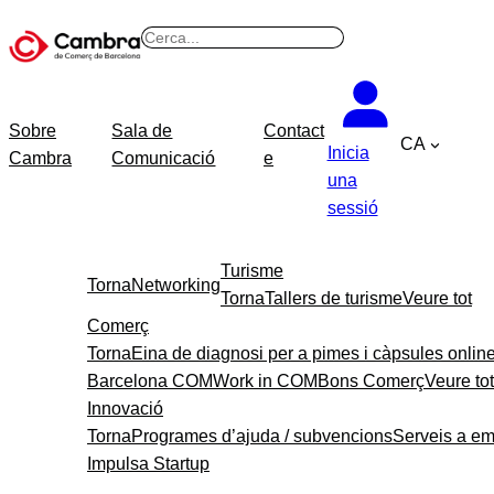
B
u
s
c
Sobre
Sala de
Contact
CA
a
Inicia
Cambra
Comunicació
e
r
una
sessió
Turisme
Torna
Networking
Torna
Tallers de turisme
Veure tot
Comerç
Torna
Eina de diagnosi per a pimes i càpsules onlin
Barcelona COM
Work in COM
Bons Comerç
Veure tot
Innovació
Torna
Programes d’ajuda / subvencions
Serveis a e
Impulsa Startup