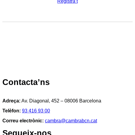
Registra’t
Contacta’ns
Adreça:
Av. Diagonal, 452 – 08006 Barcelona
Telèfon:
93 416 93 00
Correu electrònic:
cambra@cambrabcn.cat
Segueix-nos