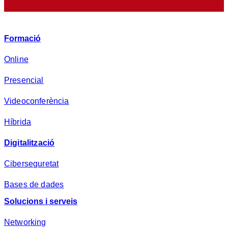
r
i
v
Formació
a
d
Online
e
Presencial
s
a
Videoconferència
*
Híbrida
Digitalització
Ciberseguretat
Bases de dades
Solucions i serveis
Networking