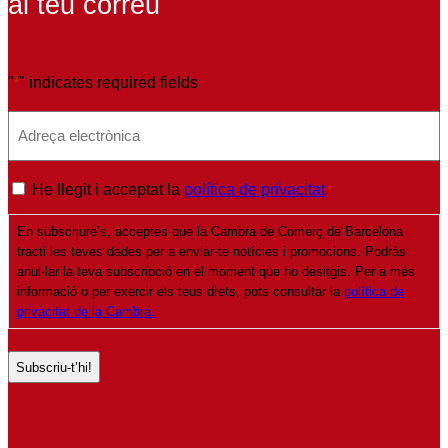
al teu correu
"
" indicates required fields
*
E
m
a
P
He llegit i acceptat la
política de privacitat
*
i
o
l
En subscriure’s, acceptes que la Cambra de Comerç de Barcelona
l
*
tracti les teves dades per a enviar-te notícies i promocions. Podràs
í
anul·lar la teva subscripció en el moment que ho desitgis. Per a més
t
informació o per exercir els teus drets, pots consultar la
política de
privacitat de la Cambra.
i
c
a
d
e
p