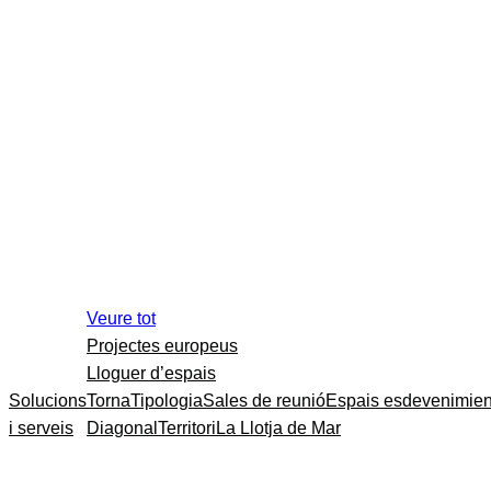
Veure tot
Projectes europeus
Lloguer d’espais
Solucions
Torna
Tipologia
Sales de reunió
Espais esdevenimien
i serveis
Diagonal
Territori
La Llotja de Mar