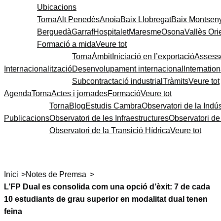
Ubicacions
Torna
Alt Penedès
Anoia
Baix Llobregat
Baix Montsen
Berguedà
Garraf
Hospitalet
Maresme
Osona
Vallès Ori
Formació a mida
Veure tot
Torna
Àmbit
Iniciació en l’exportació
Assess
Internacionalització
Desenvolupament internacional
Internatio
Subcontractació industrial
Tràmits
Veure tot
Agenda
Torna
Actes i jornades
Formació
Veure tot
Torna
Blog
Estudis Cambra
Observatori de la Indús
Publicacions
Observatori de les Infraestructures
Observatori d
Observatori de la Transició Hídrica
Veure tot
>
>
Inici
Notes de Premsa
L’FP Dual es consolida com una opció d’èxit: 7 de cada
10 estudiants de grau superior en modalitat dual tenen
feina