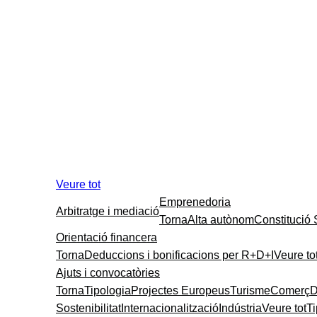
Veure tot
Emprenedoria
Arbitratge i mediació
Torna
Alta autònom
Constitució
Orientació financera
Torna
Deduccions i bonificacions per R+D+I
Veure to
Ajuts i convocatòries
Torna
Tipologia
Projectes Europeus
Turisme
Comerç
D
Sostenibilitat
Internacionalització
Indústria
Veure tot
T