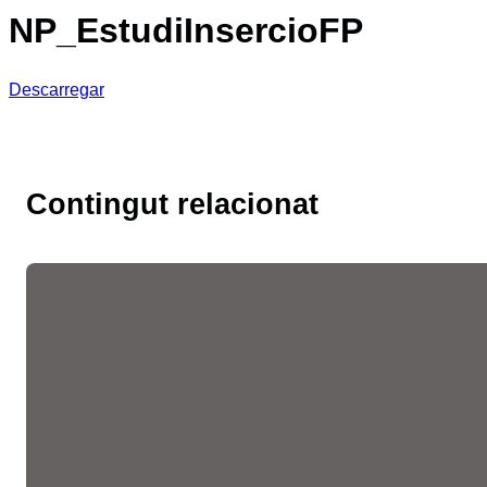
NP_EstudiInsercioFP
Descarregar
Contingut relacionat
Les fires de l’ocupació
liderades per la Cambra
faciliten més de 10.300
entrevistes de feina