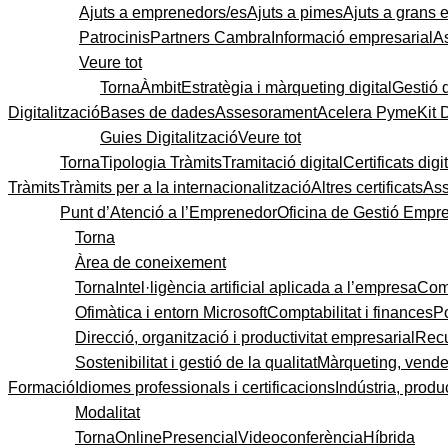
Ajuts a emprenedors/es
Ajuts a pimes
Ajuts a grans
Patrocinis
Partners Cambra
Informació empresarial
A
Veure tot
Torna
Àmbit
Estratègia i màrqueting digital
Gestió 
Digitalització
Bases de dades
Assesorament
Acelera Pyme
Kit 
Guies Digitalització
Veure tot
Torna
Tipologia Tràmits
Tramitació digital
Certificats digi
Tràmits
Tràmits per a la internacionalització
Altres certificats
As
Punt d’Atenció a l’Emprenedor
Oficina de Gestió Empre
Torna
Àrea de coneixement
Torna
Intel·ligència artificial aplicada a l’empresa
Come
Ofimàtica i entorn Microsoft
Comptabilitat i finances
P
Direcció, organització i productivitat empresarial
Recu
Sostenibilitat i gestió de la qualitat
Màrqueting, vendes
Formació
Idiomes professionals i certificacions
Indústria, produc
Modalitat
Torna
Online
Presencial
Videoconferència
Híbrida