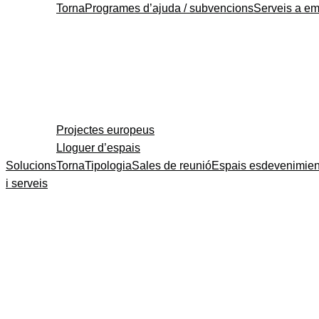
Torna
Programes d’ajuda / subvencions
Serveis a e
Projectes europeus
Lloguer d’espais
Solucions
Torna
Tipologia
Sales de reunió
Espais esdevenimien
i serveis