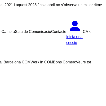
e el 2021
i
aquest 2023 fins a abril no s’observa
un millor ritme
e Cambra
Sala de Comunicació
Contacte
CA
Inicia una
sessió
all
Barcelona COM
Work in COM
Bons Comerç
Veure tot