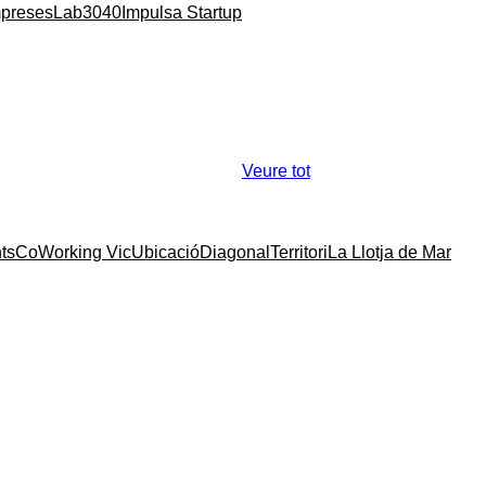
mpreses
Lab3040
Impulsa Startup
Veure tot
ts
CoWorking Vic
Ubicació
Diagonal
Territori
La Llotja de Mar