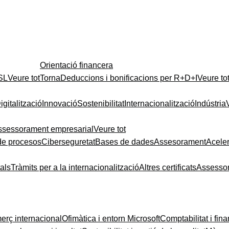
Orientació financera
 SL
Veure tot
Torna
Deduccions i bonificacions per R+D+I
Veure to
igitalització
Innovació
Sostenibilitat
Internacionalització
Indústria
ssessorament empresarial
Veure tot
de procesos
Ciberseguretat
Bases de dades
Assesorament
Acele
tals
Tràmits per a la internacionalització
Altres certificats
Assesso
rç internacional
Ofimàtica i entorn Microsoft
Comptabilitat i fin