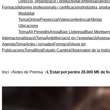
Direcció, organització i productivitat empresarial
Recu
Formació
Idiomes professionals i certificacions
Indústria, produc
Modalitat
Torna
Online
Presencial
Videoconferència
Híbrida
Ubicacions
Torna
Alt Penedès
Anoia
Baix Llobregat
Baix Montsen
Internacionalització
Torna
Àmbit
Iniciació en l’exportació
Assess
Agenda
Torna
Actes i jornades
Formació
Veure tot
Publicacions
Torna
Blog
Estudis Cambra
Observatori de la Indús
>
>
Inici
Notes de Premsa
L’Estat pot perdre 26.000 M€ de fo