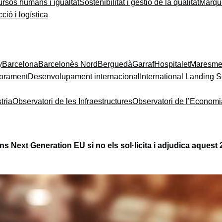
rsos humans i igualtat
Sostenibilitat i gestió de la qualitat
Màrque
ció i logística
y
Barcelona
Barcelonès Nord
Berguedà
Garraf
Hospitalet
Maresm
orament
Desenvolupament internacional
International Landing S
tria
Observatori de les Infraestructures
Observatori de l’Econom
ns Next Generation EU si no els sol·licita i adjudica aquest