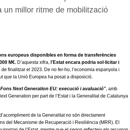
 un millor ritme de mobilització
fons europeus disponibles en forma de transferències
.000 M€.
D’aquesta xifra,
l’Estat encara podria sol·licitar i
de finalitzar el 2023. De no fer-ho, l’economia espanyola i
dut que la Unió Europea ha posat a disposició.
“
Fons Next Generation EU: execució i avaluació
”
, amb
Next Generation per part de l’Estat i la Generalitat de Catalunya
l d’acompliment de la Generalitat no són directament
fons del Mecanisme de Recuperació i Resiliència (MRR). El
supostari de l’Estat, mentre que el segon reflecteix els recursos