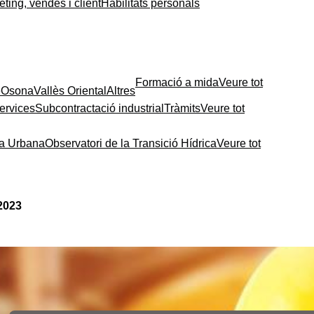
ting, vendes i client
Habilitats personals
Formació a mida
Veure tot
e
Osona
Vallès Oriental
Altres
ervices
Subcontractació industrial
Tràmits
Veure tot
ia Urbana
Observatori de la Transició Hídrica
Veure tot
 2023
Contingut relacionat