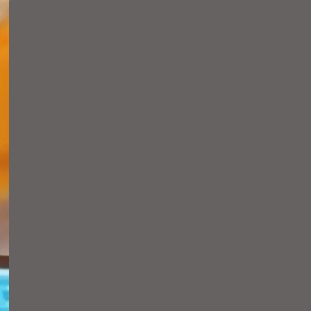
Les fires de l’ocupació
liderades per la Cambra
faciliten més de 10.300
entrevistes de feina