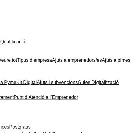
Qualificació
t
Veure tot
Tipus d’empresa
Ajuts a emprenedors/es
Ajuts a pimes
ra Pyme
Kit Digital
Ajuts i subvencions
Guies Digitalització
rament
Punt d’Atenció a l’Emprenedor
ances
Postgraus