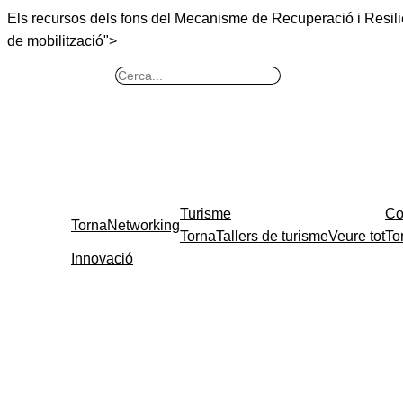
Els recursos
dels fons del Mecanisme de Recuperació i Resil
de mobilització
">
B
u
s
c
a
r
Turisme
Co
Torna
Networking
Torna
Tallers de turisme
Veure tot
To
Innovació