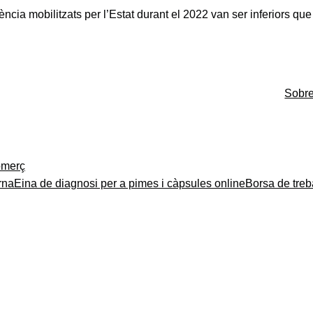
iència
mobilitzats per l’Estat durant el 2022 van ser inferiors qu
Sobr
merç
rna
Eina de diagnosi per a pimes i càpsules online
Borsa de treb