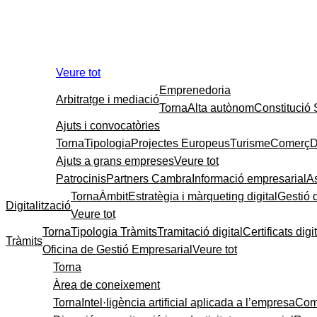
Veure tot
Emprenedoria
Arbitratge i mediació
Torna
Alta autònom
Constitució
Ajuts i convocatòries
Torna
Tipologia
Projectes Europeus
Turisme
Comerç
D
Ajuts a grans empreses
Veure tot
Patrocinis
Partners Cambra
Informació empresarial
A
Torna
Àmbit
Estratègia i màrqueting digital
Gestió 
Digitalització
Veure tot
Torna
Tipologia Tràmits
Tramitació digital
Certificats digi
Tràmits
Oficina de Gestió Empresarial
Veure tot
Torna
Àrea de coneixement
Torna
Intel·ligència artificial aplicada a l’empresa
Come