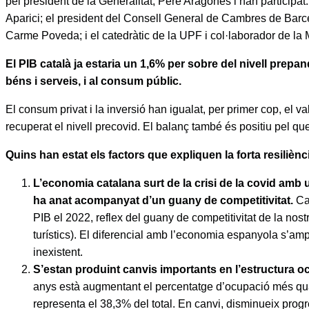
pel president de la Generalitat, Pere Aragonès i han participa
Aparici; el president del Consell General de Cambres de Bar
Carme Poveda; i el catedràtic de la UPF i col·laborador de la
El PIB català ja estaria un 1,6% per sobre del nivell prepa
béns i serveis, i al consum públic.
El consum privat i la inversió han igualat, per primer cop, el v
recuperat el nivell precovid. El balanç també és positiu pel q
Quins han estat els factors que expliquen la forta resilièn
L’economia catalana surt de la crisi de la covid amb 
ha anat acompanyat d’un guany de competitivitat.
Cat
PIB el 2022, reflex del guany de competitivitat de la nost
turístics). El diferencial amb l’economia espanyola s’amp
inexistent.
S’estan produint canvis importants en l’estructura o
anys està augmentant el percentatge d’ocupació més qualif
representa el 38,3% del total. En canvi, disminueix prog