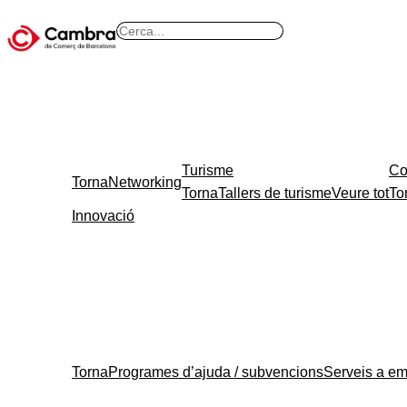
B
u
s
c
a
r
Turisme
Co
Torna
Networking
Torna
Tallers de turisme
Veure tot
To
Innovació
Torna
Programes d’ajuda / subvencions
Serveis a e