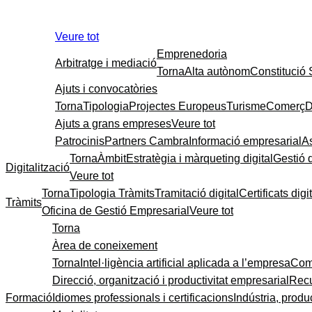
Veure tot
Emprenedoria
Arbitratge i mediació
Torna
Alta autònom
Constitució
Ajuts i convocatòries
Torna
Tipologia
Projectes Europeus
Turisme
Comerç
D
Ajuts a grans empreses
Veure tot
Patrocinis
Partners Cambra
Informació empresarial
A
Torna
Àmbit
Estratègia i màrqueting digital
Gestió 
Digitalització
Veure tot
Torna
Tipologia Tràmits
Tramitació digital
Certificats digi
Tràmits
Oficina de Gestió Empresarial
Veure tot
Torna
Àrea de coneixement
Torna
Intel·ligència artificial aplicada a l’empresa
Come
Direcció, organització i productivitat empresarial
Recu
Formació
Idiomes professionals i certificacions
Indústria, produc