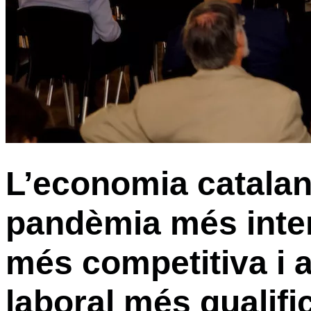
L’economia catalan
pandèmia més inter
més competitiva i
laboral més qualifi