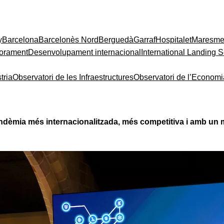
y
Barcelona
Barcelonès Nord
Berguedà
Garraf
Hospitalet
Maresm
orament
Desenvolupament internacional
International Landing S
tria
Observatori de les Infraestructures
Observatori de l’Econom
ndèmia més internacionalitzada, més competitiva i amb un m