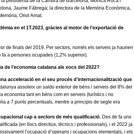
t: la presidenta de la Cambra de Barcelona, Mònica Roca i
celona, Jaume Fàbrega; la directora de la Memòria Econòmica,
 Memòria, Oriol Amat.
ndèmia en el 1T.2023, gràcies al motor de l’exportació de
alor de finals del 2019. Per sectors, només els serveis ja haurien
ue fa a persones ocupades (1,2% superior).
cia de l’economia catalana als xocs del 2022?
una acceleració en el seu procés d’internacionalització que
alunya assoleix un saldo exterior de béns i serveis del 8% del
ra economia tant en béns com en serveis (turístics i no
lia a 7 punts percentuals, mentre a principis de segle era
cupacional cap a sectors de més qualificació.
Des de fa uns
icada (en llocs directius, tècnics i professionals), i el 2022 ja
ressivament l’ocupació d’operaris i ocupacions elementals, i els