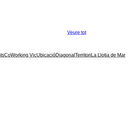
Veure tot
ts
CoWorking Vic
Ubicació
Diagonal
Territori
La Llotja de Mar