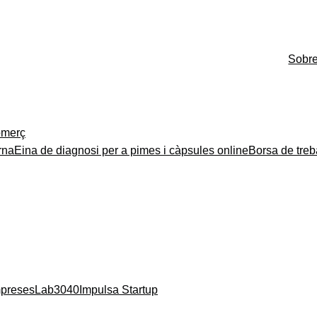
Sobr
merç
rna
Eina de diagnosi per a pimes i càpsules online
Borsa de treb
mpreses
Lab3040
Impulsa Startup