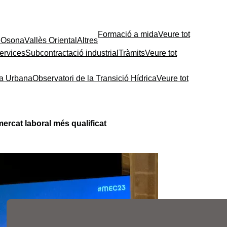
Formació a mida
Veure tot
e
Osona
Vallès Oriental
Altres
ervices
Subcontractació industrial
Tràmits
Veure tot
ia Urbana
Observatori de la Transició Hídrica
Veure tot
ercat laboral més qualificat
Contingut relacionat
Les fires de l’ocupació
liderades per la Cambra