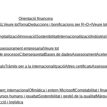
Orientació financera
 SL
Veure tot
Torna
Deduccions i bonificacions per R+D+I
Veure to
igitalització
Innovació
Sostenibilitat
Internacionalització
Indústria
ssessorament empresarial
Veure tot
de procesos
Ciberseguretat
Bases de dades
Assesorament
Acele
tals
Tràmits per a la internacionalització
Altres certificats
Assesso
rç internacional
Ofimàtica i entorn Microsoft
Comptabilitat i fin
rsos humans i igualtat
Sostenibilitat i gestió de la qualitat
Màrque
ció i logística