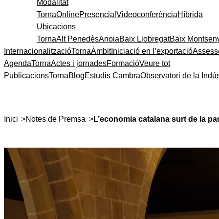
Modalitat
Torna
Online
Presencial
Videoconferència
Híbrida
Ubicacions
Torna
Alt Penedès
Anoia
Baix Llobregat
Baix Montsen
Internacionalització
Torna
Àmbit
Iniciació en l’exportació
Assess
Agenda
Torna
Actes i jornades
Formació
Veure tot
Publicacions
Torna
Blog
Estudis Cambra
Observatori de la Indús
>
>
Inici
Notes de Premsa
L’economia catalana surt de la pa