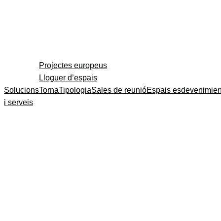
Projectes europeus
Lloguer d’espais
Solucions
Torna
Tipologia
Sales de reunió
Espais esdevenimien
i serveis