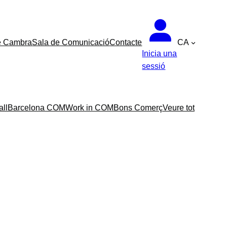
e Cambra
Sala de Comunicació
Contacte
CA
Inicia una
sessió
all
Barcelona COM
Work in COM
Bons Comerç
Veure tot