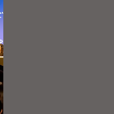
faciliten més de 10.300
entrevistes de feina