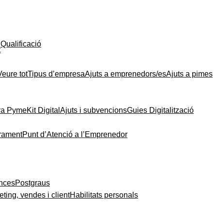
Qualificació
t
Veure tot
Tipus d’empresa
Ajuts a emprenedors/es
Ajuts a pimes
ra Pyme
Kit Digital
Ajuts i subvencions
Guies Digitalització
rament
Punt d’Atenció a l’Emprenedor
ances
Postgraus
ting, vendes i client
Habilitats personals