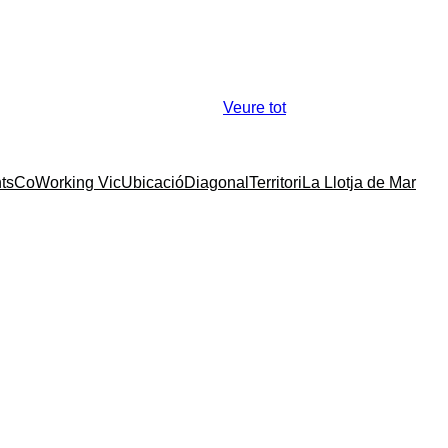
Veure tot
ts
CoWorking Vic
Ubicació
Diagonal
Territori
La Llotja de Mar