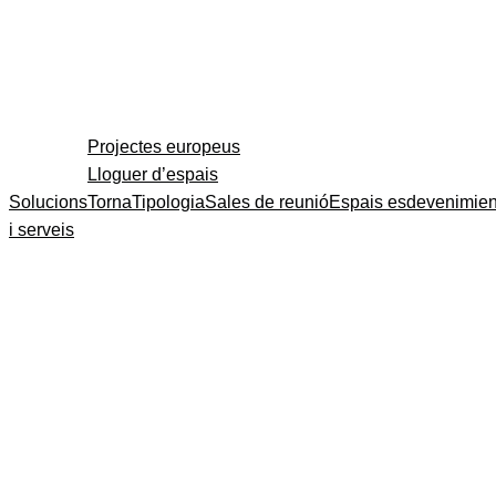
Projectes europeus
Lloguer d’espais
Solucions
Torna
Tipologia
Sales de reunió
Espais esdevenimien
i serveis