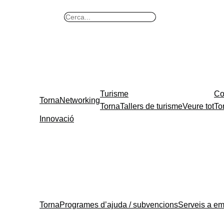
B
u
s
c
a
r
Turisme
Co
Torna
Networking
Torna
Tallers de turisme
Veure tot
To
Innovació
Torna
Programes d’ajuda / subvencions
Serveis a e