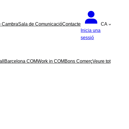
e Cambra
Sala de Comunicació
Contacte
CA
Inicia una
sessió
all
Barcelona COM
Work in COM
Bons Comerç
Veure tot