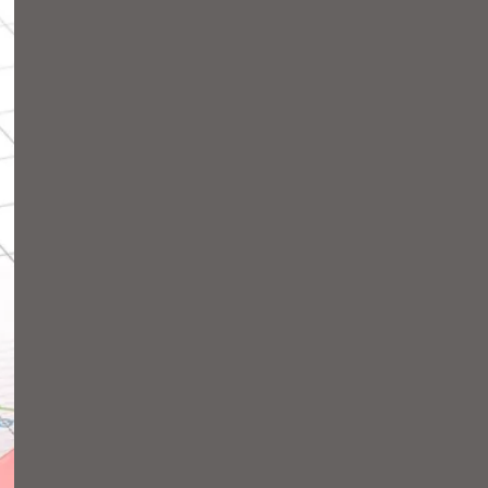
faciliten més de 10.300
entrevistes de feina