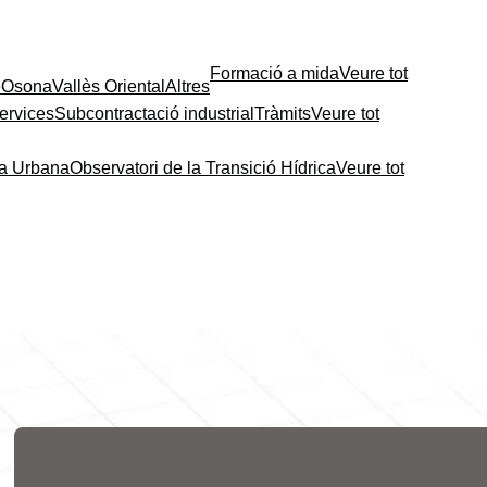
Formació a mida
Veure tot
e
Osona
Vallès Oriental
Altres
ervices
Subcontractació industrial
Tràmits
Veure tot
ia Urbana
Observatori de la Transició Hídrica
Veure tot
Contingut relacionat
Les fires de l’ocupació
liderades per la Cambra