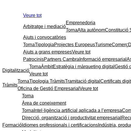
Veure tot
Emprenedoria
Arbitratge i mediació
Torna
Alta autònom
Constitució
Ajuts i convocatòries
Torna
Tipologia
Projectes Europeus
Turisme
Comerç
D
Ajuts a grans empreses
Veure tot
Patrocinis
Partners Cambra
Informació empresarial
A
Torna
Àmbit
Estratègia i màrqueting digital
Gestió 
Digitalització
Veure tot
Torna
Tipologia Tràmits
Tramitació digital
Certificats digi
Tràmits
Oficina de Gestió Empresarial
Veure tot
Torna
Àrea de coneixement
Torna
Intel·ligència artificial aplicada a l’empresa
Come
Direcció, organització i productivitat empresarial
Recu
Formació
Idiomes professionals i certificacions
Indústria, produc