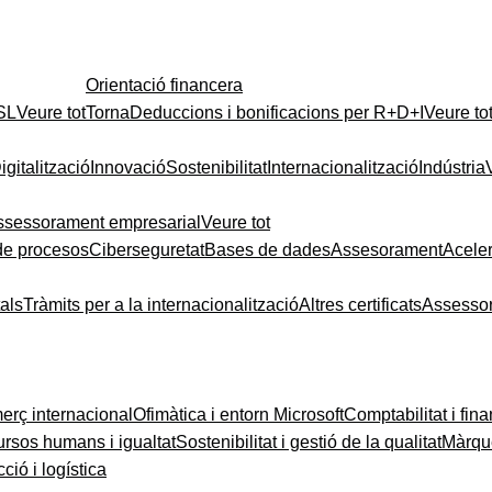
Orientació financera
 SL
Veure tot
Torna
Deduccions i bonificacions per R+D+I
Veure to
igitalització
Innovació
Sostenibilitat
Internacionalització
Indústria
ssessorament empresarial
Veure tot
de procesos
Ciberseguretat
Bases de dades
Assesorament
Acele
tals
Tràmits per a la internacionalització
Altres certificats
Assesso
rç internacional
Ofimàtica i entorn Microsoft
Comptabilitat i fin
rsos humans i igualtat
Sostenibilitat i gestió de la qualitat
Màrque
ció i logística