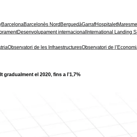
y
Barcelona
Barcelonès Nord
Berguedà
Garraf
Hospitalet
Maresm
orament
Desenvolupament internacional
International Landing S
tria
Observatori de les Infraestructures
Observatori de l’Econom
t gradualment el 2020, fins a l’1,7%