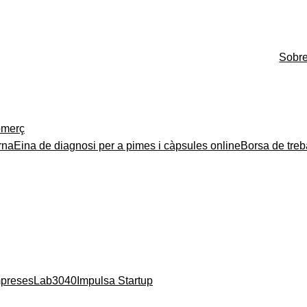
Sobr
merç
rna
Eina de diagnosi per a pimes i càpsules online
Borsa de treb
mpreses
Lab3040
Impulsa Startup