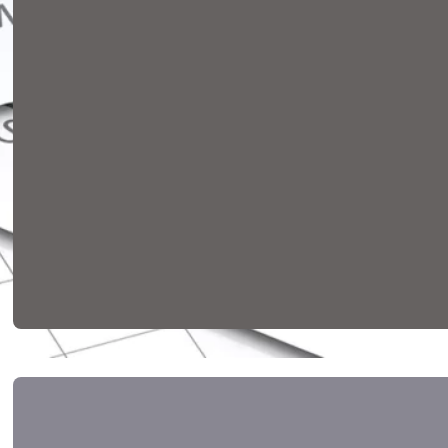
La Cambra de Barcelona al
Vallès Oriental referma el
seu compromís amb l’FP