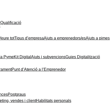
Qualificació
t
Veure tot
Tipus d’empresa
Ajuts a emprenedors/es
Ajuts a pimes
ra Pyme
Kit Digital
Ajuts i subvencions
Guies Digitalització
rament
Punt d’Atenció a l’Emprenedor
ances
Postgraus
ting, vendes i client
Habilitats personals