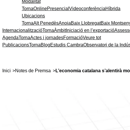
Modalitat
Torna
Online
Presencial
Videoconferència
Híbrida
Ubicacions
Torna
Alt Penedès
Anoia
Baix Llobregat
Baix Montsen
Internacionalització
Torna
Àmbit
Iniciació en l’exportació
Assess
Agenda
Torna
Actes i jornades
Formació
Veure tot
Publicacions
Torna
Blog
Estudis Cambra
Observatori de la Indús
>
>
Inici
Notes de Premsa
L’economia catalana s’alentirà mol