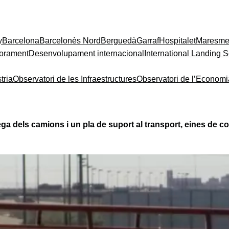
y
Barcelona
Barcelonès Nord
Berguedà
Garraf
Hospitalet
Maresm
orament
Desenvolupament internacional
International Landing S
tria
Observatori de les Infraestructures
Observatori de l’Econom
ga dels camions i un pla de suport al transport, eines de co