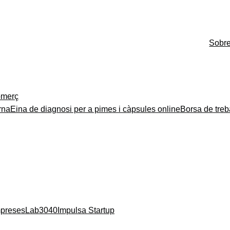
Sobr
merç
rna
Eina de diagnosi per a pimes i càpsules online
Borsa de treb
mpreses
Lab3040
Impulsa Startup