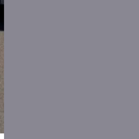
Dual a través del Programa
de Suport
a Tutors de micro i
petites empreses