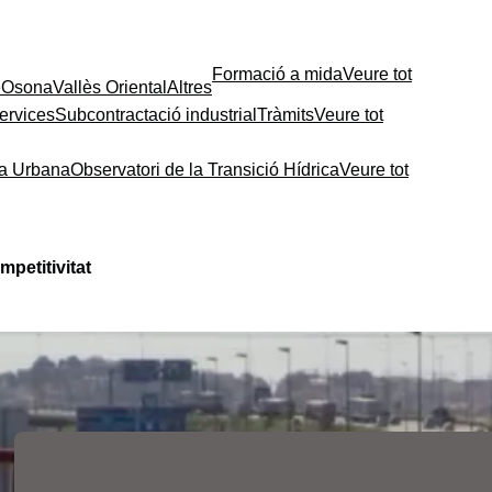
Formació a mida
Veure tot
e
Osona
Vallès Oriental
Altres
ervices
Subcontractació industrial
Tràmits
Veure tot
ia Urbana
Observatori de la Transició Hídrica
Veure tot
mpetitivitat
Contingut relacionat
Les fires de l’ocupació
liderades per la Cambra