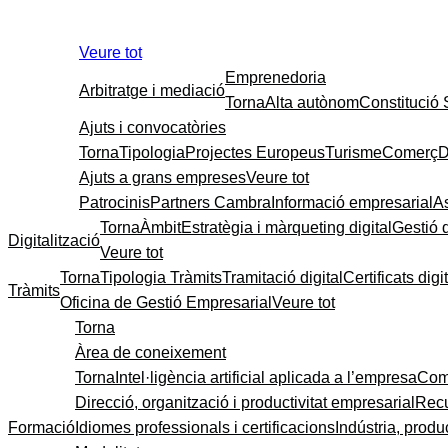
Veure tot
Emprenedoria
Arbitratge i mediació
Torna
Alta autònom
Constitució
Ajuts i convocatòries
Torna
Tipologia
Projectes Europeus
Turisme
Comerç
D
Ajuts a grans empreses
Veure tot
Patrocinis
Partners Cambra
Informació empresarial
A
Torna
Àmbit
Estratègia i màrqueting digital
Gestió 
Digitalització
Veure tot
Torna
Tipologia Tràmits
Tramitació digital
Certificats digi
Tràmits
Oficina de Gestió Empresarial
Veure tot
Torna
Àrea de coneixement
Torna
Intel·ligència artificial aplicada a l’empresa
Come
Direcció, organització i productivitat empresarial
Recu
Formació
Idiomes professionals i certificacions
Indústria, produc