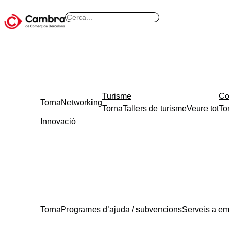
B
u
s
c
a
r
Turisme
Co
Torna
Networking
Torna
Tallers de turisme
Veure tot
To
Innovació
Torna
Programes d’ajuda / subvencions
Serveis a e