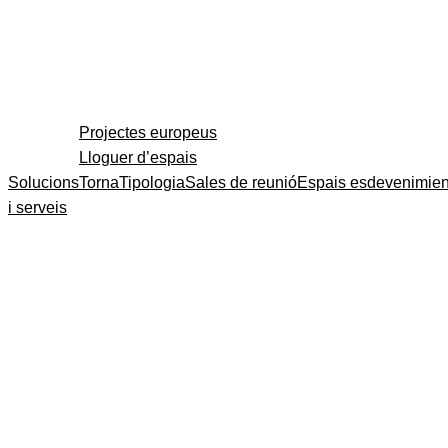
Projectes europeus
Lloguer d’espais
Solucions
Torna
Tipologia
Sales de reunió
Espais esdevenimien
i serveis