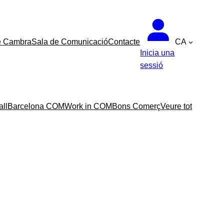
e Cambra
Sala de Comunicació
Contacte
CA
Inicia una
sessió
all
Barcelona COM
Work in COM
Bons Comerç
Veure tot