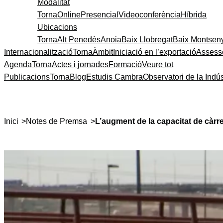
Modalitat
Torna
Online
Presencial
Videoconferència
Híbrida
Ubicacions
Torna
Alt Penedès
Anoia
Baix Llobregat
Baix Montsen
Internacionalització
Torna
Àmbit
Iniciació en l’exportació
Assess
Agenda
Torna
Actes i jornades
Formació
Veure tot
Publicacions
Torna
Blog
Estudis Cambra
Observatori de la Indús
>
>
Inici
Notes de Premsa
L’augment de la capacitat de càrre