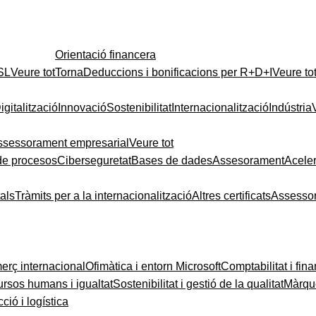
Orientació financera
 SL
Veure tot
Torna
Deduccions i bonificacions per R+D+I
Veure to
igitalització
Innovació
Sostenibilitat
Internacionalització
Indústria
ssessorament empresarial
Veure tot
de procesos
Ciberseguretat
Bases de dades
Assesorament
Acele
tals
Tràmits per a la internacionalització
Altres certificats
Assesso
rç internacional
Ofimàtica i entorn Microsoft
Comptabilitat i fin
rsos humans i igualtat
Sostenibilitat i gestió de la qualitat
Màrque
ció i logística