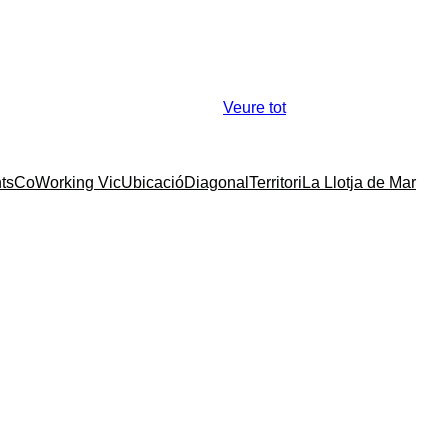
Veure tot
ts
CoWorking Vic
Ubicació
Diagonal
Territori
La Llotja de Mar