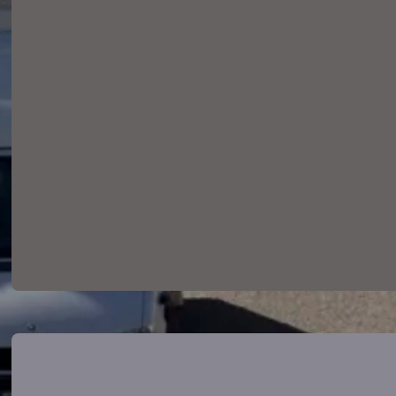
La Cambra de Barcelona al
Vallès Oriental referma el
seu compromís amb l’FP