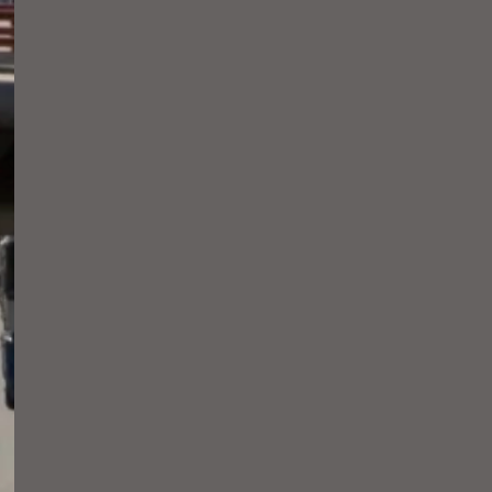
faciliten més de 10.300
entrevistes de feina