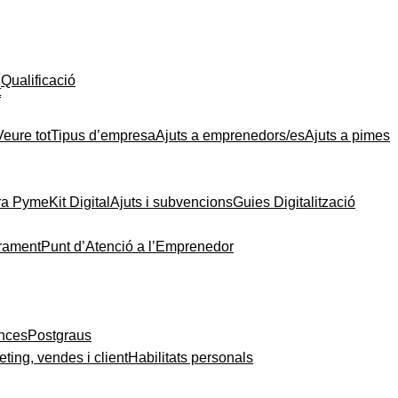
Qualificació
t
Veure tot
Tipus d’empresa
Ajuts a emprenedors/es
Ajuts a pimes
ra Pyme
Kit Digital
Ajuts i subvencions
Guies Digitalització
rament
Punt d’Atenció a l’Emprenedor
ances
Postgraus
ting, vendes i client
Habilitats personals