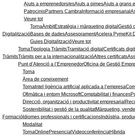
Ajuts a emprenedors/es
Ajuts a pimes
Ajuts a grans
Patrocinis
Partners Cambra
Informació empresarial
A
Veure tot
Torna
Àmbit
Estratègia i màrqueting digital
Gestió 
Digitalització
Bases de dades
Assesorament
Acelera Pyme
Kit 
Guies Digitalització
Veure tot
Torna
Tipologia Tràmits
Tramitació digital
Certificats digi
Tràmits
Tràmits per a la internacionalització
Altres certificats
As
Punt d’Atenció a l’Emprenedor
Oficina de Gestió Empre
Torna
Àrea de coneixement
Torna
Intel·ligència artificial aplicada a l’empresa
Come
Ofimàtica i entorn Microsoft
Comptabilitat i finances
P
Direcció, organització i productivitat empresarial
Recu
Sostenibilitat i gestió de la qualitat
Màrqueting, vendes
Formació
Idiomes professionals i certificacions
Indústria, produc
Modalitat
Torna
Online
Presencial
Videoconferència
Híbrida