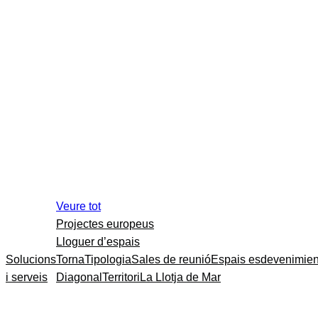
Veure tot
Projectes europeus
Lloguer d’espais
Solucions
Torna
Tipologia
Sales de reunió
Espais esdevenimien
i serveis
Diagonal
Territori
La Llotja de Mar