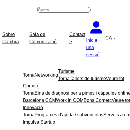
B
u
s
c
Sobre
Sala de
Contact
CA
a
Inicia
Cambra
Comunicació
e
r
una
sessió
Turisme
Torna
Networking
Torna
Tallers de turisme
Veure tot
Comerç
Torna
Eina de diagnosi per a pimes i càpsules onlin
Barcelona COM
Work in COM
Bons Comerç
Veure tot
Innovació
Torna
Programes d’ajuda / subvencions
Serveis a e
Impulsa Startup