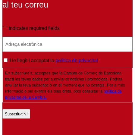
al teu correu
"
" indicates required fields
*
E
m
a
P
He llegit i acceptat la
política de privacitat
*
i
o
l
En subscriure’s, acceptes que la Cambra de Comerç de Barcelona
l
*
tracti les teves dades per a enviar-te notícies i promocions. Podràs
í
anul·lar la teva subscripció en el moment que ho desitgis. Per a més
t
informació o per exercir els teus drets, pots consultar la
política de
privacitat de la Cambra.
i
c
a
d
e