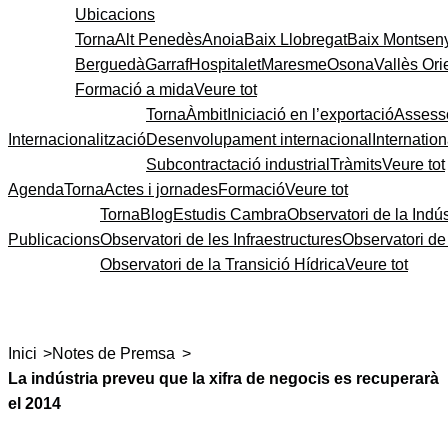
Ubicacions
Torna
Alt Penedès
Anoia
Baix Llobregat
Baix Montsen
Berguedà
Garraf
Hospitalet
Maresme
Osona
Vallès Ori
Formació a mida
Veure tot
Torna
Àmbit
Iniciació en l’exportació
Assess
Internacionalització
Desenvolupament internacional
Internatio
Subcontractació industrial
Tràmits
Veure tot
Agenda
Torna
Actes i jornades
Formació
Veure tot
Torna
Blog
Estudis Cambra
Observatori de la Indús
Publicacions
Observatori de les Infraestructures
Observatori d
Observatori de la Transició Hídrica
Veure tot
>
>
Inici
Notes de Premsa
La indústria preveu que la xifra de negocis es recuperarà
el 2014