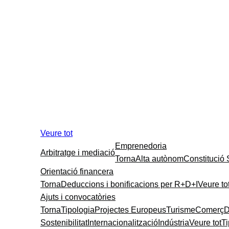
Veure tot
Emprenedoria
Arbitratge i mediació
Torna
Alta autònom
Constitució
Orientació financera
Torna
Deduccions i bonificacions per R+D+I
Veure to
Ajuts i convocatòries
Torna
Tipologia
Projectes Europeus
Turisme
Comerç
D
Sostenibilitat
Internacionalització
Indústria
Veure tot
T