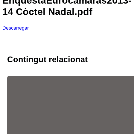
EnquestaEurocamaras2013-
14 Còctel Nadal.pdf
Descarregar
Contingut relacionat
Les fires de l’ocupació
liderades per la Cambra
faciliten més de 10.300
entrevistes de feina