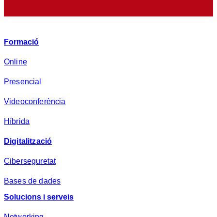
p
r
i
v
Formació
a
d
Online
e
Presencial
s
a
Videoconferència
*
Híbrida
Digitalització
Ciberseguretat
Bases de dades
Solucions i serveis
Networking