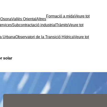
Formació a mida
Veure tot
e
Osona
Vallès Oriental
Altres
ervices
Subcontractació industrial
Tràmits
Veure tot
ia Urbana
Observatori de la Transició Hídrica
Veure tot
r solar
Contingut relacionat
Les fires de l’ocupació
liderades per la Cambra