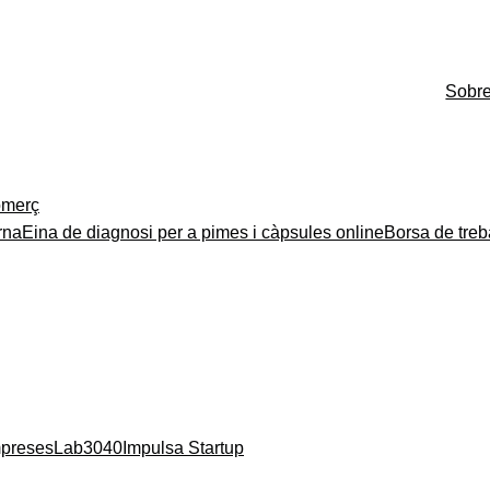
Sobr
merç
rna
Eina de diagnosi per a pimes i càpsules online
Borsa de treb
mpreses
Lab3040
Impulsa Startup