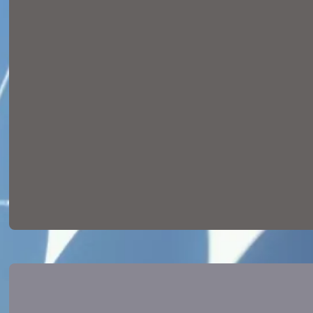
La Cambra de Barcelona al
Vallès Oriental referma el
seu compromís amb l’FP