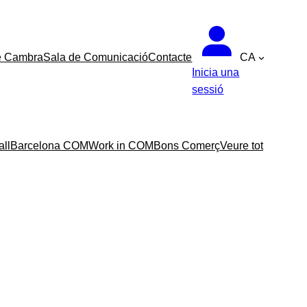
e Cambra
Sala de Comunicació
Contacte
CA
Inicia una
sessió
all
Barcelona COM
Work in COM
Bons Comerç
Veure tot