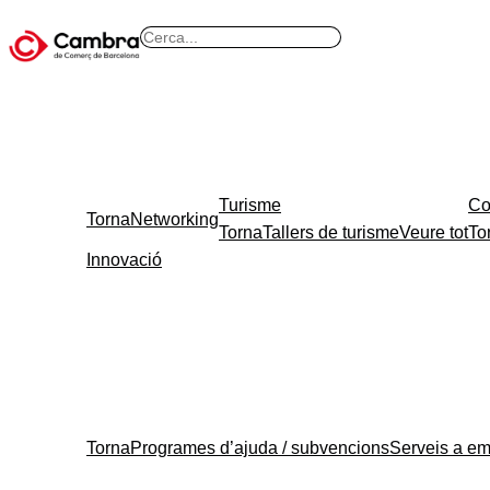
B
u
s
c
a
r
Turisme
Co
Torna
Networking
Torna
Tallers de turisme
Veure tot
To
Innovació
Torna
Programes d’ajuda / subvencions
Serveis a e