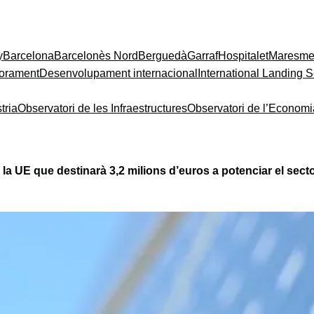
y
Barcelona
Barcelonès Nord
Berguedà
Garraf
Hospitalet
Maresm
orament
Desenvolupament internacional
International Landing S
tria
Observatori de les Infraestructures
Observatori de l’Econom
la UE que destinarà 3,2 milions d’euros a potenciar el secto