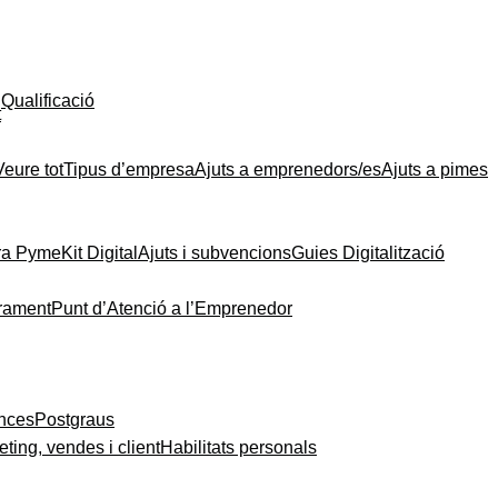
Qualificació
t
Veure tot
Tipus d’empresa
Ajuts a emprenedors/es
Ajuts a pimes
ra Pyme
Kit Digital
Ajuts i subvencions
Guies Digitalització
rament
Punt d’Atenció a l’Emprenedor
ances
Postgraus
ting, vendes i client
Habilitats personals