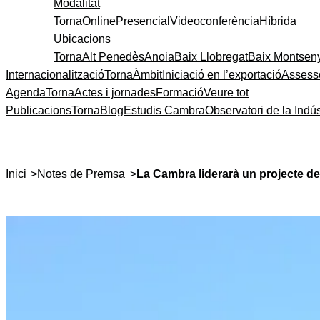
Modalitat
Torna
Online
Presencial
Videoconferència
Híbrida
Ubicacions
Torna
Alt Penedès
Anoia
Baix Llobregat
Baix Montsen
Internacionalització
Torna
Àmbit
Iniciació en l’exportació
Assess
Agenda
Torna
Actes i jornades
Formació
Veure tot
Publicacions
Torna
Blog
Estudis Cambra
Observatori de la Indús
>
>
Inici
Notes de Premsa
La Cambra liderarà un projecte de 