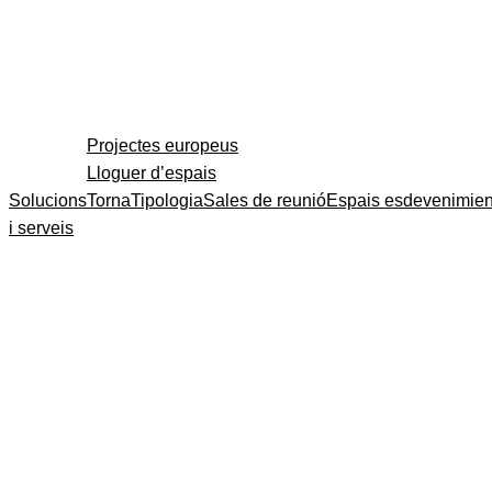
Projectes europeus
Lloguer d’espais
Solucions
Torna
Tipologia
Sales de reunió
Espais esdevenimien
i serveis