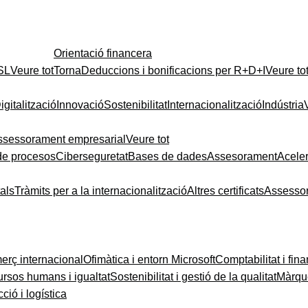
Orientació financera
 SL
Veure tot
Torna
Deduccions i bonificacions per R+D+I
Veure to
igitalització
Innovació
Sostenibilitat
Internacionalització
Indústria
ssessorament empresarial
Veure tot
de procesos
Ciberseguretat
Bases de dades
Assesorament
Acele
tals
Tràmits per a la internacionalització
Altres certificats
Assesso
rç internacional
Ofimàtica i entorn Microsoft
Comptabilitat i fin
rsos humans i igualtat
Sostenibilitat i gestió de la qualitat
Màrque
ció i logística