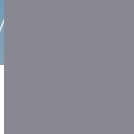
Dual a través del Programa
de Suport
a Tutors de micro i
petites empreses