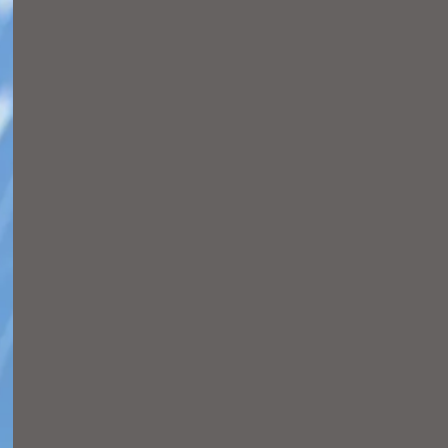
faciliten més de 10.300
entrevistes de feina