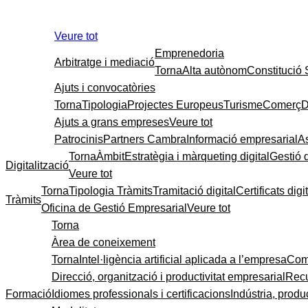
Veure tot
Emprenedoria
Arbitratge i mediació
Torna
Alta autònom
Constitució
Ajuts i convocatòries
Torna
Tipologia
Projectes Europeus
Turisme
Comerç
D
Ajuts a grans empreses
Veure tot
Patrocinis
Partners Cambra
Informació empresarial
A
Torna
Àmbit
Estratègia i màrqueting digital
Gestió 
Digitalització
Veure tot
Torna
Tipologia Tràmits
Tramitació digital
Certificats digi
Tràmits
Oficina de Gestió Empresarial
Veure tot
Torna
Àrea de coneixement
Torna
Intel·ligència artificial aplicada a l’empresa
Come
Direcció, organització i productivitat empresarial
Recu
Formació
Idiomes professionals i certificacions
Indústria, produc