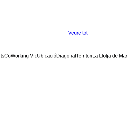
Veure tot
ts
CoWorking Vic
Ubicació
Diagonal
Territori
La Llotja de Mar