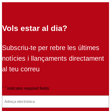
Vols estar al dia?
Subscriu-te per rebre les últimes
notícies i llançaments directament
al teu correu
"
" indicates required fields
*
E
m
a