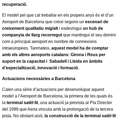
recuperació.
El model pel que cal treballar en els propers anys és el d’un
Aeroport de Barcelona que creixi segons un
escenari de
creixement qualitatiu mig/alt
i esdevingui
un hub de
companyia de llarg recorregut
que mantingui el seu domini
com a principal aeroport en nombre de connexions
intraeuropees. Tanmateix,
aquest model ha de comptar
amb els altres aeroports catalans: Girona i Reus per
suport en la capacitat i Sabadell i Lleida en àmbits
d’especialització, innovació i formació.
Actuacions necessàries a Barcelona
Calen una sèrie d’actuacions per desenvolupar aquest
model a l’Aeroport de Barcelona, la primera de les quals és
la
terminal satèl·lit
, una actuació ja prevista al Pla Director
del 1999 que Aena vincula amb la prolongació de la tercera
pista. No obstant això,
la construcció de la terminal satèl·lit