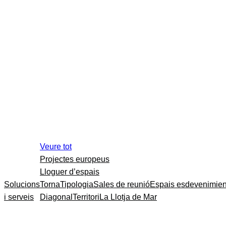
Veure tot
Projectes europeus
Lloguer d’espais
Solucions
Torna
Tipologia
Sales de reunió
Espais esdevenimien
i serveis
Diagonal
Territori
La Llotja de Mar