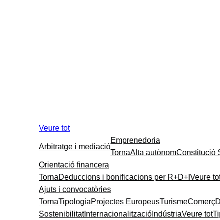
Veure tot
Emprenedoria
Arbitratge i mediació
Torna
Alta autònom
Constitució
Orientació financera
Torna
Deduccions i bonificacions per R+D+I
Veure to
Ajuts i convocatòries
Torna
Tipologia
Projectes Europeus
Turisme
Comerç
D
Sostenibilitat
Internacionalització
Indústria
Veure tot
T