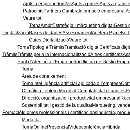
Ajuts a emprenedors/es
Ajuts a pimes
Ajuts a grans
Patrocinis
Partners Cambra
Informació empresarial
A
Veure tot
Torna
Àmbit
Estratègia i màrqueting digital
Gestió 
Digitalització
Bases de dades
Assesorament
Acelera Pyme
Kit 
Guies Digitalització
Veure tot
Torna
Tipologia Tràmits
Tramitació digital
Certificats digi
Tràmits
Tràmits per a la internacionalització
Altres certificats
As
Punt d’Atenció a l’Emprenedor
Oficina de Gestió Empre
Torna
Àrea de coneixement
Torna
Intel·ligència artificial aplicada a l’empresa
Come
Ofimàtica i entorn Microsoft
Comptabilitat i finances
P
Direcció, organització i productivitat empresarial
Recu
Sostenibilitat i gestió de la qualitat
Màrqueting, vendes
Formació
Idiomes professionals i certificacions
Indústria, produc
Modalitat
Torna
Online
Presencial
Videoconferència
Híbrida