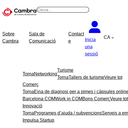
B
u
s
c
Sobre
Sala de
Contact
CA
a
Inicia
Cambra
Comunicació
e
r
una
sessió
Turisme
Torna
Networking
Torna
Tallers de turisme
Veure tot
Comerç
Torna
Eina de diagnosi per a pimes i càpsules onlin
Barcelona COM
Work in COM
Bons Comerç
Veure tot
Innovació
Torna
Programes d’ajuda / subvencions
Serveis a e
Impulsa Startup