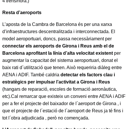
4 trens/hora.)
Resta d’aeroports
L’aposta de la Cambra de Barcelona és per una xarxa
d’infraestructures descentralitzada i interconnectada. El
model aeroportuari, doncs, passa necessàriament per
connectar els aeroports de Girona i Reus amb el de
Barcelona aprofitant la línia d’alta velocitat existent
per
augmentar la capacitat del sistema aeroportuari, donat el
baix rati d´utilització que tenen. Això requeriria diàleg entre
AENA i ADIF. També caldria
detectar els factors clau i
estratègics per impulsar l’activitat a Girona i Reus
(hangars de reparació, escoles de formació aeronàutica,
etc).Cal remarcar que existeix un conveni entre AENA i ADIF
per a fer el projecte del baixador de l´aeroport de Girona , i
que el projecte de l´estació de l´aeroport de Reus ja té fins i
tot l´obra adjudicada , però no començada.