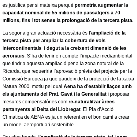
es justifica per si mateixa perquè
permetria augmentar la
capacitat nominal de 55 milions de passatgers a 70
milions, fins i tot sense la prolongació de la tercera pista
.
La segona gran actuació necessària és
l’ampliació de la
tercera pista per ampliar la cobertura de vols
intercontinentals i degut a la creixent dimensió de les
aeronaus
. S’ha de tenir en compte l’impacte mediambiental
que tindria aquesta ampliació per a la zona natural de la
Ricarda, que requeriria l’aprovació prèvia del projecte per la
Comissió Europea ja que gaudeix de la protecció de la xarxa
Natura 2000, motiu pel qual
Aena ha d’establir llaços amb
els ajuntaments del Prat, Gavà i la Generalitat
i proposar
mesures compensatòries com
re-naturalitzar àrees
pertanyents al Delta del Llobregat
. El Pla d’Acció
Climàtica de AENA es ja un referent en el bon camí a crear
un model aeroportuari sostenible.