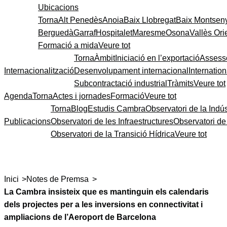
Ubicacions
Torna
Alt Penedès
Anoia
Baix Llobregat
Baix Montsen
Berguedà
Garraf
Hospitalet
Maresme
Osona
Vallès Ori
Formació a mida
Veure tot
Torna
Àmbit
Iniciació en l’exportació
Assess
Internacionalització
Desenvolupament internacional
Internatio
Subcontractació industrial
Tràmits
Veure tot
Agenda
Torna
Actes i jornades
Formació
Veure tot
Torna
Blog
Estudis Cambra
Observatori de la Indús
Publicacions
Observatori de les Infraestructures
Observatori d
Observatori de la Transició Hídrica
Veure tot
>
>
Inici
Notes de Premsa
La Cambra insisteix que es mantinguin els calendaris
dels projectes per a les inversions en connectivitat i
ampliacions de l’Aeroport de Barcelona