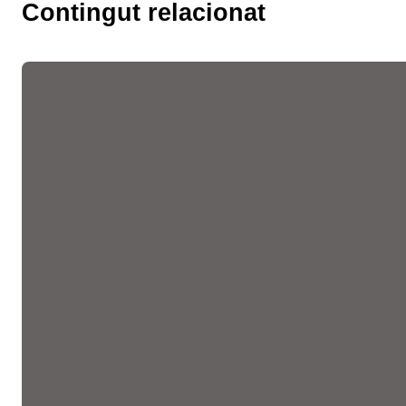
Contingut relacionat
Les fires de l’ocupació
liderades per la Cambra
faciliten més de 10.300
entrevistes de feina