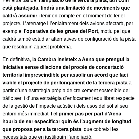
Per altra banda,
l’ampliació de la tercera pista, tal i com
està plantejada, tindrà una limitació de moviments que
caldrà assumir
i tenir en compte en el moment de fer el
projecte. L’aterratge i l’enlairament dels avions afectarà, per
exemple,
l’operativa de les grues del Port
, motiu pel que
caldrà també estudiar alternatives de configuració de la pista
que resolguin aquest problema.
En definitiva,
la Cambra insisteix
a Aena que prengui la
iniciativa sense dilacions del procés de concertació
territorial imprescindible per assolir un acord que faci
viable el projecte de perllongament de la tercera pista
a
partir d’una estratègia pròpia de creixement sostenible del
tràfic aeri i d’una estratègia d’enfocament equilibrat respecte
de la gestió de l’impacte acústic i dels usos del sòl al seu
entorn més immediat.
I
el primer pas per part d’Aena
hauria de ser especificar quin és l’augment de longitud
que proposa per a la tercera pista
, que cobreixi les
necessitats que en justifiquin l’ampliació.