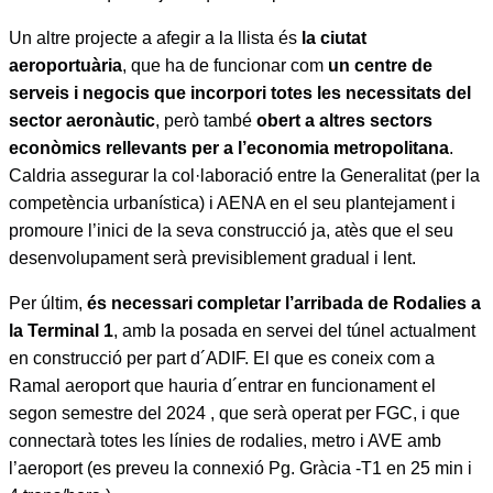
Un altre projecte a afegir a la llista és
la ciutat
aeroportuària
, que ha de funcionar com
un centre de
serveis i negocis que incorpori totes les necessitats del
sector aeronàutic
, però també
obert a altres sectors
econòmics rellevants per a l’economia metropolitana
.
Caldria assegurar la col·laboració entre la Generalitat (per la
competència urbanística) i AENA en el seu plantejament i
promoure l’inici de la seva construcció ja, atès que el seu
desenvolupament serà previsiblement gradual i lent.
Per últim,
és necessari completar l’arribada de Rodalies a
la Terminal 1
, amb la posada en servei del túnel actualment
en construcció per part d´ADIF. El que es coneix com a
Ramal aeroport que hauria d´entrar en funcionament el
segon semestre del 2024 , que serà operat per FGC, i que
connectarà totes les línies de rodalies, metro i AVE amb
l’aeroport (es preveu la connexió Pg. Gràcia -T1 en 25 min i