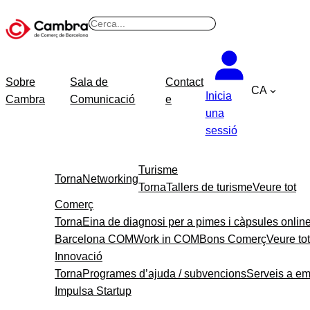
B
u
s
c
Sobre
Sala de
Contact
CA
a
Inicia
Cambra
Comunicació
e
r
una
sessió
Turisme
Torna
Networking
Torna
Tallers de turisme
Veure tot
Comerç
Torna
Eina de diagnosi per a pimes i càpsules onlin
Barcelona COM
Work in COM
Bons Comerç
Veure tot
Innovació
Torna
Programes d’ajuda / subvencions
Serveis a e
Impulsa Startup