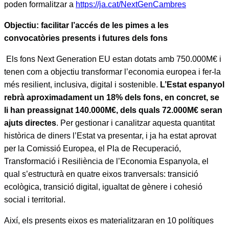
poden formalitzar a
https://ja.cat/NextGenCambres
Objectiu: facilitar l’accés de les pimes a les
convocatòries presents i futures dels fons
Els fons Next Generation EU estan dotats amb 750.000M€ i
tenen com a objectiu transformar l’economia europea i fer-la
més resilient, inclusiva, digital i sostenible.
L’Estat espanyol
rebrà aproximadament un 18% dels fons, en concret, se
li han preassignat 140.000M€, dels quals 72.000M€ seran
ajuts directes
. Per gestionar i canalitzar aquesta quantitat
històrica de diners l’Estat va presentar, i ja ha estat aprovat
per la Comissió Europea, el Pla de Recuperació,
Transformació i Resiliència de l’Economia Espanyola, el
qual s’estructurà en quatre eixos tranversals: transició
ecològica, transició digital, igualtat de gènere i cohesió
social i territorial.
Així, els presents eixos es materialitzaran en 10 polítiques