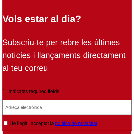
Vols estar al dia?
Subscriu-te per rebre les últimes
notícies i llançaments directament
al teu correu
"
" indicates required fields
*
E
m
a
P
He llegit i acceptat la
política de privacitat
*
i
o
l