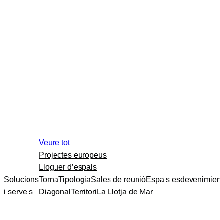
Veure tot
Projectes europeus
Lloguer d’espais
Solucions
Torna
Tipologia
Sales de reunió
Espais esdevenimien
i serveis
Diagonal
Territori
La Llotja de Mar