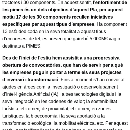
tractores i 30 components. En aquest sentit,
l’enfortiment de
les pimes és un dels objectius d’aquest Pla, per aquest
motiu 17 de les 30 components recullen iniciatives
específiques per aquest tipus d’empreses
. I la component
13 està dedicada en la seva totalitat a aquest tipus
d’empreses, de fet, es preveu que gairebé 5.000M€ vagin
destinats a PIMES.
Des de l’inici de l’estiu hem assistit a una progressiva
obertura de convocatòries, que han de servir per a què
les empreses puguin portar a terme els seus projectes
d’inversió i transformació
. Fins al moment s’han convocat
ajudes en àrees com la investigació o desenvolupament
d’Intel·ligència Artificial (IA) i altres tecnologies digitals i la
seva integració en les cadenes de valor; la sostenibilitat
turística; el comerç de proximitat; el comerç en zones
turístiques, la bioeconomia i la seva aportació a la
transformació ecològica; la mobilitat elèctrica, etc. Per aquest