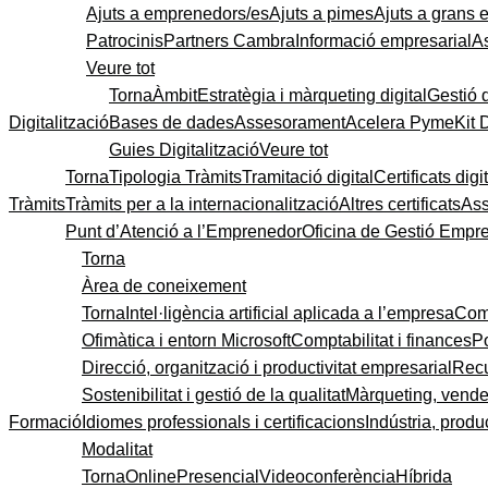
Ajuts a emprenedors/es
Ajuts a pimes
Ajuts a grans
Patrocinis
Partners Cambra
Informació empresarial
A
Veure tot
Torna
Àmbit
Estratègia i màrqueting digital
Gestió 
Digitalització
Bases de dades
Assesorament
Acelera Pyme
Kit 
Guies Digitalització
Veure tot
Torna
Tipologia Tràmits
Tramitació digital
Certificats digi
Tràmits
Tràmits per a la internacionalització
Altres certificats
As
Punt d’Atenció a l’Emprenedor
Oficina de Gestió Empre
Torna
Àrea de coneixement
Torna
Intel·ligència artificial aplicada a l’empresa
Come
Ofimàtica i entorn Microsoft
Comptabilitat i finances
P
Direcció, organització i productivitat empresarial
Recu
Sostenibilitat i gestió de la qualitat
Màrqueting, vendes
Formació
Idiomes professionals i certificacions
Indústria, produc
Modalitat
Torna
Online
Presencial
Videoconferència
Híbrida