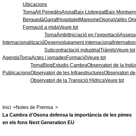
Ubicacions
Torna
Alt Penedès
Anoia
Baix Llobregat
Baix Montsen
Berguedà
Garraf
Hospitalet
Maresme
Osona
Vallès Ori
Formació a mida
Veure tot
Torna
Àmbit
Iniciació en l’exportació
Assess
Internacionalització
Desenvolupament internacional
Internatio
Subcontractació industrial
Tràmits
Veure tot
Agenda
Torna
Actes i jornades
Formació
Veure tot
Torna
Blog
Estudis Cambra
Observatori de la Indús
Publicacions
Observatori de les Infraestructures
Observatori d
Observatori de la Transició Hídrica
Veure tot
>
>
Inici
Notes de Premsa
La Cambra d’Osona defensa la importància de les pimes
en els fons Next Generation EU