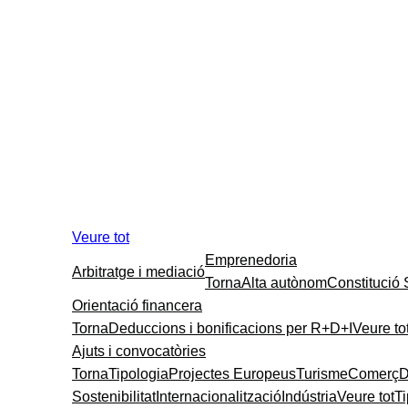
Veure tot
Emprenedoria
Arbitratge i mediació
Torna
Alta autònom
Constitució
Orientació financera
Torna
Deduccions i bonificacions per R+D+I
Veure to
Ajuts i convocatòries
Torna
Tipologia
Projectes Europeus
Turisme
Comerç
D
Sostenibilitat
Internacionalització
Indústria
Veure tot
T