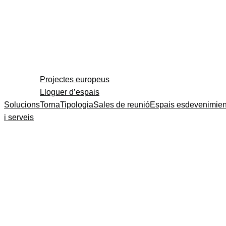
Projectes europeus
Lloguer d’espais
Solucions
Torna
Tipologia
Sales de reunió
Espais esdevenimien
i serveis