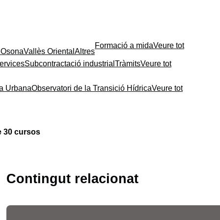
Formació a mida
Veure tot
e
Osona
Vallès Oriental
Altres
ervices
Subcontractació industrial
Tràmits
Veure tot
ia Urbana
Observatori de la Transició Hídrica
Veure tot
e 30 cursos
Contingut relacionat
Les fires de l’ocupació