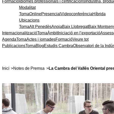
Formació
Idiomes professionals i certificacions
Indústria, produc
Modalitat
Torna
Online
Presencial
Videoconferència
Híbrida
Ubicacions
Torna
Alt Penedès
Anoia
Baix Llobregat
Baix Montsen
Internacionalització
Torna
Àmbit
Iniciació en l’exportació
Assess
Agenda
Torna
Actes i jornades
Formació
Veure tot
Publicacions
Torna
Blog
Estudis Cambra
Observatori de la Indús
>
>
Inici
Notes de Premsa
La Cambra del Vallès Oriental pre