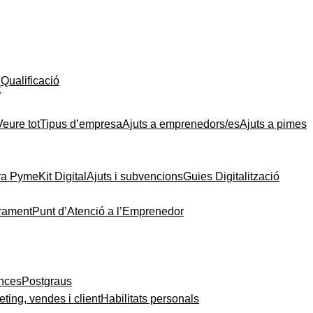
Qualificació
t
Veure tot
Tipus d’empresa
Ajuts a emprenedors/es
Ajuts a pimes
ra Pyme
Kit Digital
Ajuts i subvencions
Guies Digitalització
rament
Punt d’Atenció a l’Emprenedor
ances
Postgraus
ting, vendes i client
Habilitats personals