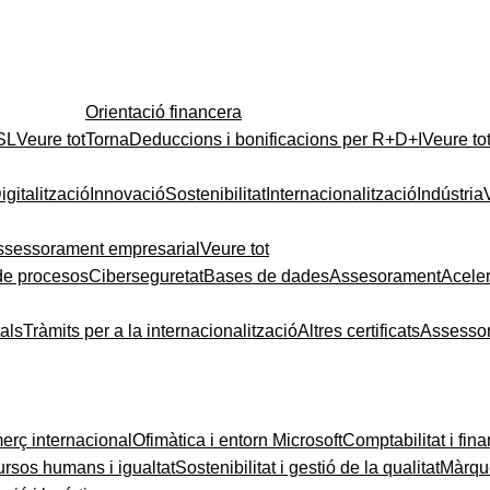
Orientació financera
 SL
Veure tot
Torna
Deduccions i bonificacions per R+D+I
Veure to
igitalització
Innovació
Sostenibilitat
Internacionalització
Indústria
ssessorament empresarial
Veure tot
de procesos
Ciberseguretat
Bases de dades
Assesorament
Acele
tals
Tràmits per a la internacionalització
Altres certificats
Assesso
rç internacional
Ofimàtica i entorn Microsoft
Comptabilitat i fin
rsos humans i igualtat
Sostenibilitat i gestió de la qualitat
Màrque