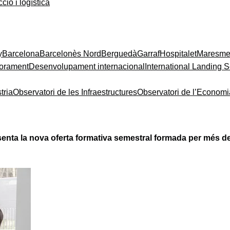
ció i logística
y
Barcelona
Barcelonès Nord
Berguedà
Garraf
Hospitalet
Maresm
orament
Desenvolupament internacional
International Landing S
tria
Observatori de les Infraestructures
Observatori de l’Econom
senta la nova oferta formativa semestral formada per més d