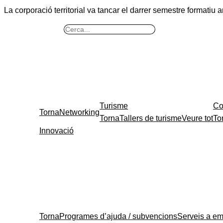
La corporació
territorial va tancar el darrer semestre formatiu 
B
u
s
c
a
r
Turisme
Co
Torna
Networking
Torna
Tallers de turisme
Veure tot
To
Innovació
Torna
Programes d’ajuda / subvencions
Serveis a e