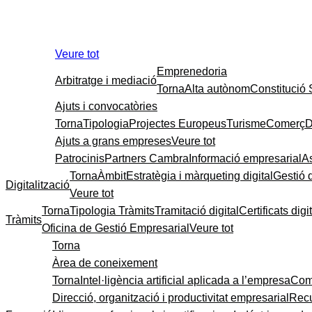
Veure tot
Emprenedoria
Arbitratge i mediació
Torna
Alta autònom
Constitució
Ajuts i convocatòries
Torna
Tipologia
Projectes Europeus
Turisme
Comerç
D
Ajuts a grans empreses
Veure tot
Patrocinis
Partners Cambra
Informació empresarial
A
Torna
Àmbit
Estratègia i màrqueting digital
Gestió 
Digitalització
Veure tot
Torna
Tipologia Tràmits
Tramitació digital
Certificats digi
Tràmits
Oficina de Gestió Empresarial
Veure tot
Torna
Àrea de coneixement
Torna
Intel·ligència artificial aplicada a l’empresa
Come
Direcció, organització i productivitat empresarial
Recu