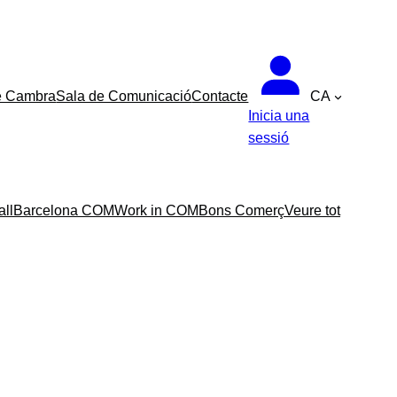
e Cambra
Sala de Comunicació
Contacte
CA
Inicia una
sessió
all
Barcelona COM
Work in COM
Bons Comerç
Veure tot