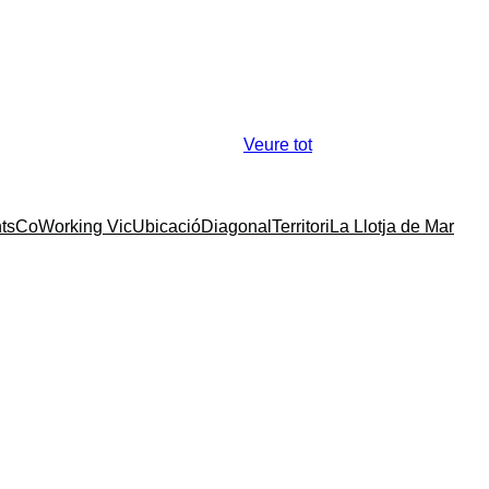
Veure tot
ts
CoWorking Vic
Ubicació
Diagonal
Territori
La Llotja de Mar