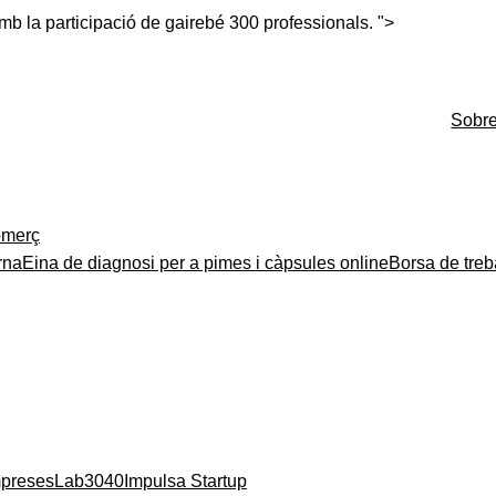
amb la participació de
gairebé 300
professionals.
">
Sobr
merç
rna
Eina de diagnosi per a pimes i càpsules online
Borsa de treb
mpreses
Lab3040
Impulsa Startup