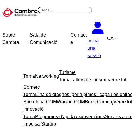
B
u
s
c
Sobre
Sala de
Contact
CA
a
Inicia
Cambra
Comunicació
e
r
una
sessió
Turisme
Torna
Networking
Torna
Tallers de turisme
Veure tot
Comerç
Torna
Eina de diagnosi per a pimes i càpsules onlin
Barcelona COM
Work in COM
Bons Comerç
Veure tot
Innovació
Torna
Programes d’ajuda / subvencions
Serveis a e
Impulsa Startup