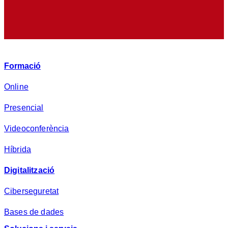
e
p
r
i
v
Formació
a
d
Online
e
Presencial
s
a
Videoconferència
*
Híbrida
Digitalització
Ciberseguretat
Bases de dades