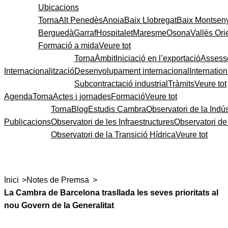
Ubicacions
Torna
Alt Penedès
Anoia
Baix Llobregat
Baix Montsen
Berguedà
Garraf
Hospitalet
Maresme
Osona
Vallès Ori
Formació a mida
Veure tot
Torna
Àmbit
Iniciació en l’exportació
Assess
Internacionalització
Desenvolupament internacional
Internatio
Subcontractació industrial
Tràmits
Veure tot
Agenda
Torna
Actes i jornades
Formació
Veure tot
Torna
Blog
Estudis Cambra
Observatori de la Indús
Publicacions
Observatori de les Infraestructures
Observatori d
Observatori de la Transició Hídrica
Veure tot
>
>
Inici
Notes de Premsa
La Cambra de Barcelona trasllada les seves prioritats al
nou Govern de la Generalitat