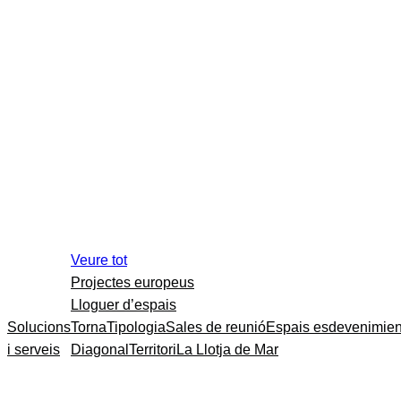
Veure tot
Projectes europeus
Lloguer d’espais
Solucions
Torna
Tipologia
Sales de reunió
Espais esdevenimien
i serveis
Diagonal
Territori
La Llotja de Mar