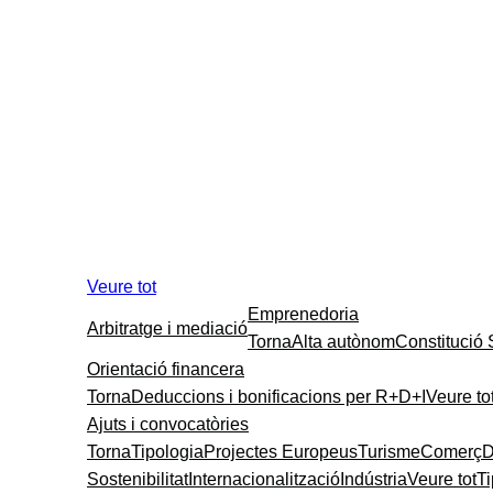
Veure tot
Emprenedoria
Arbitratge i mediació
Torna
Alta autònom
Constitució
Orientació financera
Torna
Deduccions i bonificacions per R+D+I
Veure to
Ajuts i convocatòries
Torna
Tipologia
Projectes Europeus
Turisme
Comerç
D
Sostenibilitat
Internacionalització
Indústria
Veure tot
T