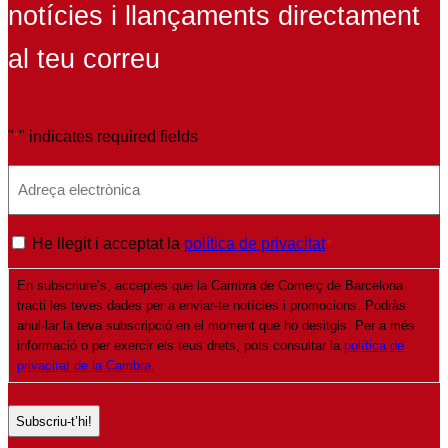
notícies i llançaments directament
al teu correu
"
" indicates required fields
*
E
m
a
P
He llegit i acceptat la
política de privacitat
*
i
o
l
En subscriure’s, acceptes que la Cambra de Comerç de Barcelona
l
*
tracti les teves dades per a enviar-te notícies i promocions. Podràs
í
anul·lar la teva subscripció en el moment que ho desitgis. Per a més
t
informació o per exercir els teus drets, pots consultar la
política de
privacitat de la Cambra.
i
c
a
d