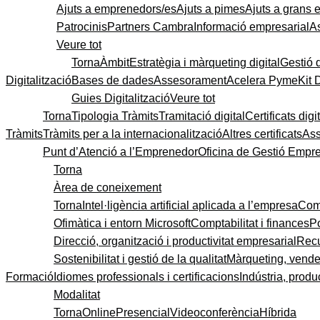
Ajuts a emprenedors/es
Ajuts a pimes
Ajuts a grans
Patrocinis
Partners Cambra
Informació empresarial
A
Veure tot
Torna
Àmbit
Estratègia i màrqueting digital
Gestió 
Digitalització
Bases de dades
Assesorament
Acelera Pyme
Kit 
Guies Digitalització
Veure tot
Torna
Tipologia Tràmits
Tramitació digital
Certificats digi
Tràmits
Tràmits per a la internacionalització
Altres certificats
As
Punt d’Atenció a l’Emprenedor
Oficina de Gestió Empre
Torna
Àrea de coneixement
Torna
Intel·ligència artificial aplicada a l’empresa
Come
Ofimàtica i entorn Microsoft
Comptabilitat i finances
P
Direcció, organització i productivitat empresarial
Recu
Sostenibilitat i gestió de la qualitat
Màrqueting, vendes
Formació
Idiomes professionals i certificacions
Indústria, produc
Modalitat
Torna
Online
Presencial
Videoconferència
Híbrida