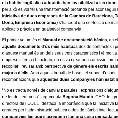
els hàbits lingüístics adquirits han invisibilitzat a les do
per això es vol fer una transformació profunda per aconseguir l
iniciativa de dues empreses de la Cambra de Barcelona, T
Dona, Empresa i Economia)
s’ha creat una col·lecció de m
aplicació pràctica en qualsevol companyia.
El primer volum és el
Manual de documentació bàsica
, en e
aquells documents d’ús més habitual
, des de contractes i p
d’aquest manual és un dels seus trets característics i té molt 
empreses Tema i Litoclean, on es va crear una comissió forma
recopilar i revisar amb perspectiva
de gènere els escrits habi
majoria d’ells
. Amb aquest treball de base i el suport d’especi
recomanacions que
aquestes dues companyies han estat le
“No es tracta només de canviar paraules i expressions d’algu
de fer de l’empresa”, argumenta
Begoña Mundó
, CEO del gru
directora de l’ODEE, destaca la importància que la iniciativa 
creades per l’administració pública o des de l’àmbit intel·lect
companyies les que s’aixequen i fan una cosa pensada per