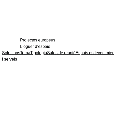
Projectes europeus
Lloguer d’espais
Solucions
Torna
Tipologia
Sales de reunió
Espais esdevenimien
i serveis