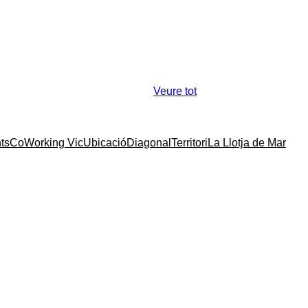
Veure tot
ts
CoWorking Vic
Ubicació
Diagonal
Territori
La Llotja de Mar