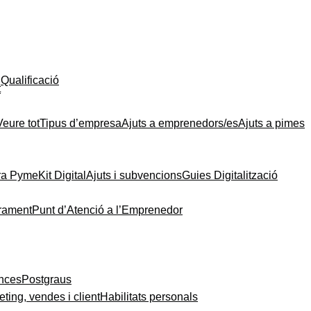
Qualificació
t
Veure tot
Tipus d’empresa
Ajuts a emprenedors/es
Ajuts a pimes
ra Pyme
Kit Digital
Ajuts i subvencions
Guies Digitalització
rament
Punt d’Atenció a l’Emprenedor
ances
Postgraus
ting, vendes i client
Habilitats personals