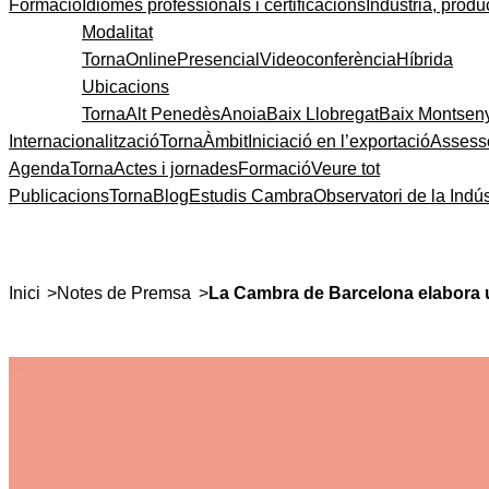
Formació
Idiomes professionals i certificacions
Indústria, produc
Modalitat
Torna
Online
Presencial
Videoconferència
Híbrida
Ubicacions
Torna
Alt Penedès
Anoia
Baix Llobregat
Baix Montsen
Internacionalització
Torna
Àmbit
Iniciació en l’exportació
Assess
Agenda
Torna
Actes i jornades
Formació
Veure tot
Publicacions
Torna
Blog
Estudis Cambra
Observatori de la Indús
>
>
Inici
Notes de Premsa
La Cambra de Barcelona elabora u