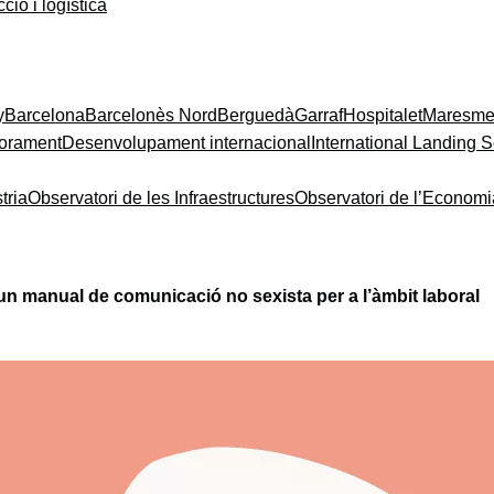
ció i logística
y
Barcelona
Barcelonès Nord
Berguedà
Garraf
Hospitalet
Maresm
orament
Desenvolupament internacional
International Landing S
tria
Observatori de les Infraestructures
Observatori de l’Econom
n manual de comunicació no sexista per a l’àmbit laboral