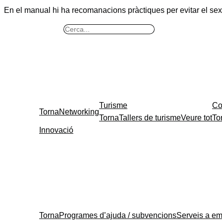
En el manual hi ha recomanacions pràctiques per evitar el se
B
u
s
c
a
r
Turisme
Co
Torna
Networking
Torna
Tallers de turisme
Veure tot
To
Innovació
Torna
Programes d’ajuda / subvencions
Serveis a e