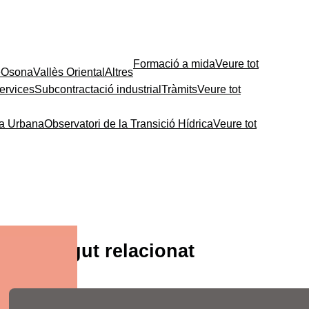
Formació a mida
Veure tot
e
Osona
Vallès Oriental
Altres
ervices
Subcontractació industrial
Tràmits
Veure tot
ia Urbana
Observatori de la Transició Hídrica
Veure tot
Contingut relacionat
Les fires de l’ocupació