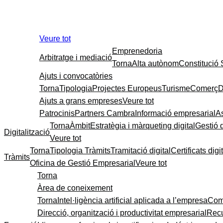
Veure tot
Emprenedoria
Arbitratge i mediació
Torna
Alta autònom
Constitució
Ajuts i convocatòries
Torna
Tipologia
Projectes Europeus
Turisme
Comerç
D
Ajuts a grans empreses
Veure tot
Patrocinis
Partners Cambra
Informació empresarial
A
Torna
Àmbit
Estratègia i màrqueting digital
Gestió 
Digitalització
Veure tot
Torna
Tipologia Tràmits
Tramitació digital
Certificats digi
Tràmits
Oficina de Gestió Empresarial
Veure tot
Torna
Àrea de coneixement
Torna
Intel·ligència artificial aplicada a l’empresa
Come
Direcció, organització i productivitat empresarial
Recu