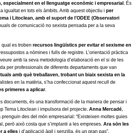
nes, especialment en el llenguatge econòmic i empresarial
. És
a igualtat en tots els àmbits. Amb aquest objectiu i
per
ema i Litoclean, amb el suport de l’ODEE (Observatori
anuals de comunicació no sexista pensada per a la seva
l qual es troben
recursos lingüístics per evitar el sexisme en
ressupostos a nòmines i fulls de registre. L’orientació pràctica
a veure amb la seva metodologia d’elaboració en el si de les
da per professionals de diferents departaments que van
tuals amb què treballaven, trobant un biaix sexista en la
alistes en la matèria, s’ha confeccionat aquest recull de
s primeres a aplicar
.
ns documents, és una transformació de la manera de pensar i
p Tema Litoclean i impulsora del projecte.
Anna Mercadé
,
la prenguin des del món empresarial: “Existeixen moltes guies
ual, però això costa que s’implanti a les empreses.
Ara són les
 a elles
i d’aplicació àgil i senzilla, és un gran pas”.