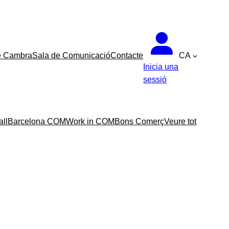
e Cambra
Sala de Comunicació
Contacte
CA
Inicia una
sessió
all
Barcelona COM
Work in COM
Bons Comerç
Veure tot