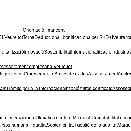
Orientació financera
 SL
Veure tot
Torna
Deduccions i bonificacions per R+D+I
Veure to
igitalització
Innovació
Sostenibilitat
Internacionalització
Indústria
ssessorament empresarial
Veure tot
de procesos
Ciberseguretat
Bases de dades
Assesorament
Acele
tals
Tràmits per a la internacionalització
Altres certificats
Assesso
rç internacional
Ofimàtica i entorn Microsoft
Comptabilitat i fin
rsos humans i igualtat
Sostenibilitat i gestió de la qualitat
Màrque