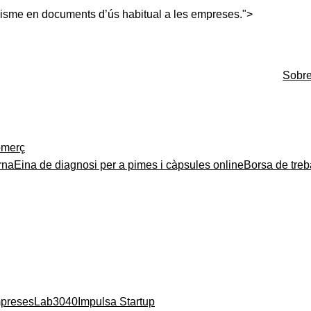
xisme en documents d’ús habitual a les empreses.
">
Sobr
merç
rna
Eina de diagnosi per a pimes i càpsules online
Borsa de treb
mpreses
Lab3040
Impulsa Startup