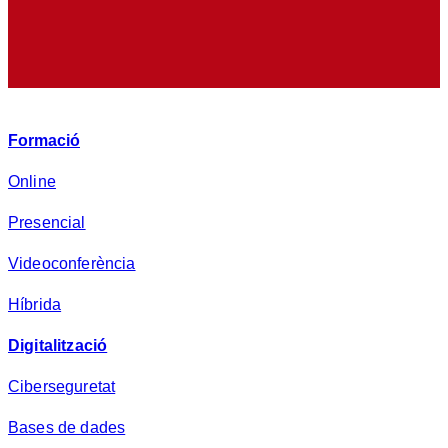
d
e
p
r
i
v
Formació
a
d
Online
e
Presencial
s
a
Videoconferència
*
Híbrida
Digitalització
Ciberseguretat
Bases de dades