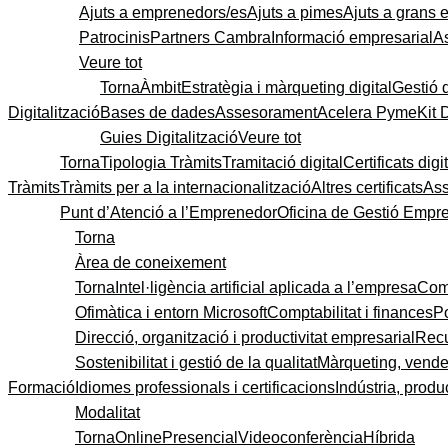
Ajuts a emprenedors/es
Ajuts a pimes
Ajuts a grans
Patrocinis
Partners Cambra
Informació empresarial
A
Veure tot
Torna
Àmbit
Estratègia i màrqueting digital
Gestió 
Digitalització
Bases de dades
Assesorament
Acelera Pyme
Kit 
Guies Digitalització
Veure tot
Torna
Tipologia Tràmits
Tramitació digital
Certificats digi
Tràmits
Tràmits per a la internacionalització
Altres certificats
As
Punt d’Atenció a l’Emprenedor
Oficina de Gestió Empre
Torna
Àrea de coneixement
Torna
Intel·ligència artificial aplicada a l’empresa
Come
Ofimàtica i entorn Microsoft
Comptabilitat i finances
P
Direcció, organització i productivitat empresarial
Recu
Sostenibilitat i gestió de la qualitat
Màrqueting, vendes
Formació
Idiomes professionals i certificacions
Indústria, produc
Modalitat
Torna
Online
Presencial
Videoconferència
Híbrida