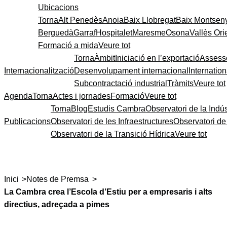
Ubicacions
Torna
Alt Penedès
Anoia
Baix Llobregat
Baix Montsen
Berguedà
Garraf
Hospitalet
Maresme
Osona
Vallès Ori
Formació a mida
Veure tot
Torna
Àmbit
Iniciació en l’exportació
Assess
Internacionalització
Desenvolupament internacional
Internatio
Subcontractació industrial
Tràmits
Veure tot
Agenda
Torna
Actes i jornades
Formació
Veure tot
Torna
Blog
Estudis Cambra
Observatori de la Indús
Publicacions
Observatori de les Infraestructures
Observatori d
Observatori de la Transició Hídrica
Veure tot
>
>
Inici
Notes de Premsa
La Cambra crea l’Escola d’Estiu per a empresaris i alts
directius, adreçada a pimes