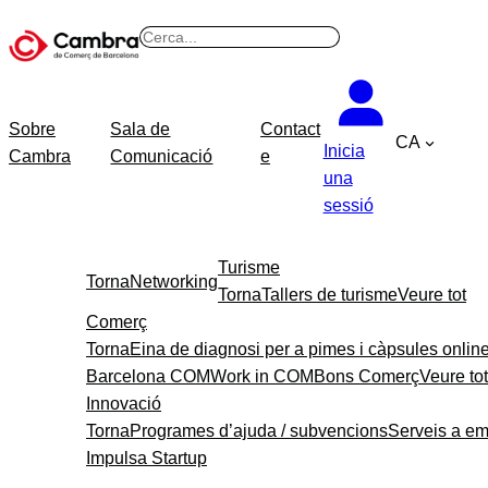
B
u
s
c
Sobre
Sala de
Contact
CA
a
Inicia
Cambra
Comunicació
e
r
una
sessió
Turisme
Torna
Networking
Torna
Tallers de turisme
Veure tot
Comerç
Torna
Eina de diagnosi per a pimes i càpsules onlin
Barcelona COM
Work in COM
Bons Comerç
Veure tot
Innovació
Torna
Programes d’ajuda / subvencions
Serveis a e
Impulsa Startup