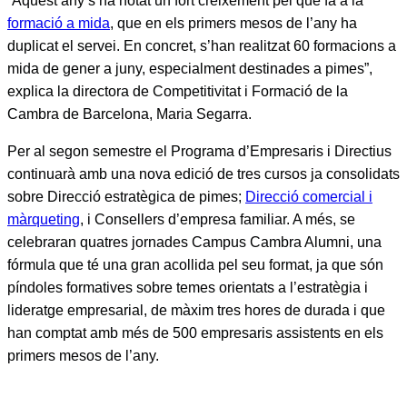
“Aquest any s’ha notat un fort creixement pel que fa a la
formació a mida
, que en els primers mesos de l’any ha
duplicat el servei. En concret, s’han realitzat 60 formacions a
mida de gener a juny, especialment destinades a pimes”,
explica la directora de Competitivitat i Formació de la
Cambra de Barcelona, Maria Segarra.
Per al segon semestre el Programa d’Empresaris i Directius
continuarà amb una nova edició de tres cursos ja consolidats
sobre Direcció estratègica de pimes;
Direcció comercial i
màrqueting
, i Consellers d’empresa familiar. A més, se
celebraran quatres jornades Campus Cambra Alumni, una
fórmula que té una gran acollida pel seu format, ja que són
píndoles formatives sobre temes orientats a l’estratègia i
lideratge empresarial, de màxim tres hores de durada i que
han comptat amb més de 500 empresaris assistents en els
primers mesos de l’any.