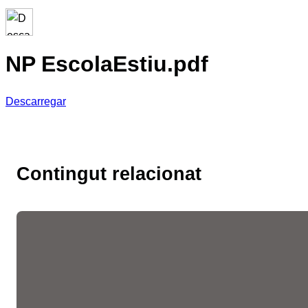
NP EscolaEstiu.pdf
Descarregar
Contingut relacionat
Les fires de l’ocupació
liderades per la Cambra
faciliten més de 10.300
entrevistes de feina