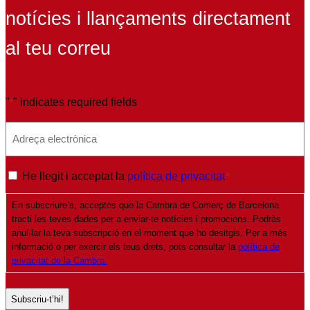
notícies i llançaments directament
al teu correu
"
" indicates required fields
*
E
m
a
P
He llegit i acceptat la
política de privacitat
*
i
o
l
En subscriure’s, acceptes que la Cambra de Comerç de Barcelona
l
*
tracti les teves dades per a enviar-te notícies i promocions. Podràs
í
anul·lar la teva subscripció en el moment que ho desitgis. Per a més
t
informació o per exercir els teus drets, pots consultar la
política de
privacitat de la Cambra.
i
c
a