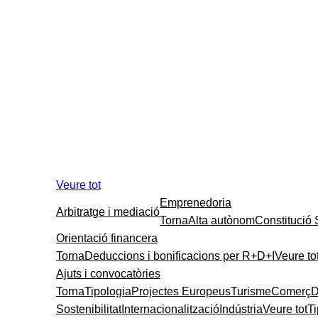
Veure tot
Emprenedoria
Arbitratge i mediació
Torna
Alta autònom
Constitució
Orientació financera
Torna
Deduccions i bonificacions per R+D+I
Veure to
Ajuts i convocatòries
Torna
Tipologia
Projectes Europeus
Turisme
Comerç
D
Sostenibilitat
Internacionalització
Indústria
Veure tot
T