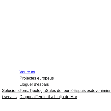
Veure tot
Projectes europeus
Lloguer d’espais
Solucions
Torna
Tipologia
Sales de reunió
Espais esdevenimien
i serveis
Diagonal
Territori
La Llotja de Mar