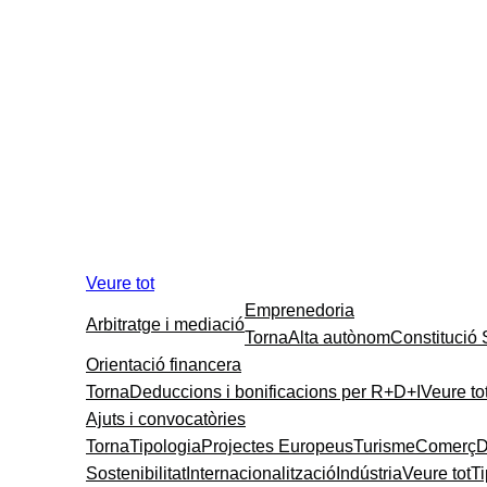
Veure tot
Emprenedoria
Arbitratge i mediació
Torna
Alta autònom
Constitució
Orientació financera
Torna
Deduccions i bonificacions per R+D+I
Veure to
Ajuts i convocatòries
Torna
Tipologia
Projectes Europeus
Turisme
Comerç
D
Sostenibilitat
Internacionalització
Indústria
Veure tot
T