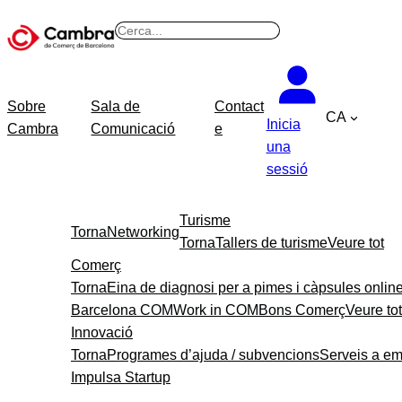
B
u
s
c
Sobre
Sala de
Contact
CA
a
Inicia
Cambra
Comunicació
e
r
una
sessió
Turisme
Torna
Networking
Torna
Tallers de turisme
Veure tot
Comerç
Torna
Eina de diagnosi per a pimes i càpsules onlin
Barcelona COM
Work in COM
Bons Comerç
Veure tot
Innovació
Torna
Programes d’ajuda / subvencions
Serveis a e
Impulsa Startup