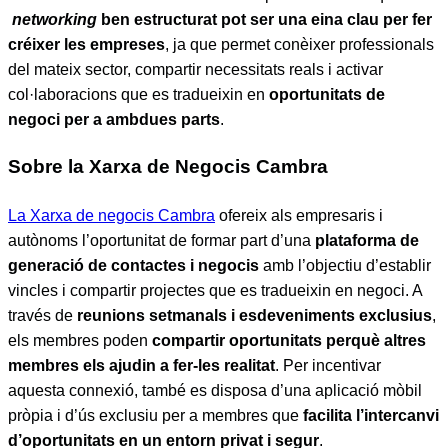
networking
ben estructurat pot ser una eina clau per fer
créixer les empreses
, ja que permet conèixer professionals
del mateix sector, compartir necessitats reals i activar
col·laboracions que es tradueixin en
oportunitats de
negoci per a ambdues parts
.
Sobre la Xarxa de Negocis Cambra
La Xarxa de negocis Cambra
ofereix als empresaris i
autònoms l’oportunitat de formar part d’una
plataforma de
generació de contactes i negocis
amb l’objectiu d’establir
vincles i compartir projectes que es tradueixin en negoci. A
través de
reunions setmanals i esdeveniments exclusius
,
els membres poden
compartir oportunitats perquè altres
membres els ajudin a fer-les realitat
. Per incentivar
aquesta connexió, també es disposa d’una aplicació mòbil
pròpia i d’ús exclusiu per a membres que
facilita l’intercanvi
d’oportunitats en un entorn privat i segur
.