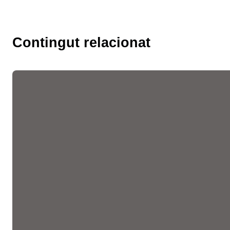
Contingut relacionat
Les fires de l’ocupació
liderades per la Cambra
faciliten més de 10.300
entrevistes de feina