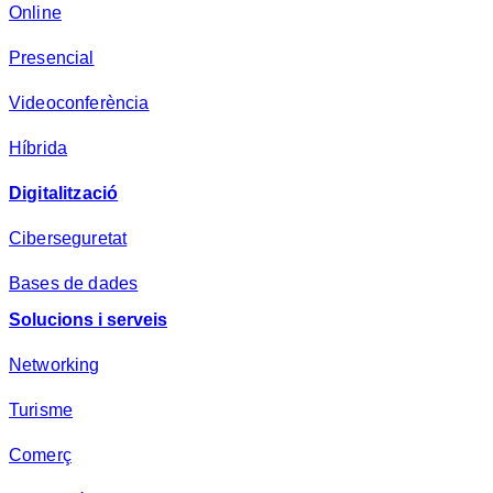
d
Online
e
Presencial
s
a
Videoconferència
*
Híbrida
Digitalització
Ciberseguretat
Bases de dades
Solucions i serveis
Networking
Turisme
Comerç