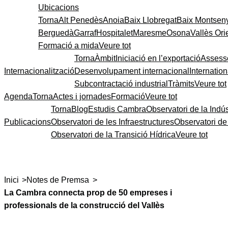
Ubicacions
Torna
Alt Penedès
Anoia
Baix Llobregat
Baix Montsen
Berguedà
Garraf
Hospitalet
Maresme
Osona
Vallès Ori
Formació a mida
Veure tot
Torna
Àmbit
Iniciació en l’exportació
Assess
Internacionalització
Desenvolupament internacional
Internatio
Subcontractació industrial
Tràmits
Veure tot
Agenda
Torna
Actes i jornades
Formació
Veure tot
Torna
Blog
Estudis Cambra
Observatori de la Indús
Publicacions
Observatori de les Infraestructures
Observatori d
Observatori de la Transició Hídrica
Veure tot
>
>
Inici
Notes de Premsa
La Cambra connecta prop de 50 empreses i
professionals de la construcció del Vallès