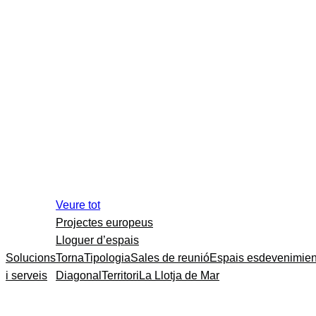
Veure tot
Projectes europeus
Lloguer d’espais
Solucions
Torna
Tipologia
Sales de reunió
Espais esdevenimien
i serveis
Diagonal
Territori
La Llotja de Mar