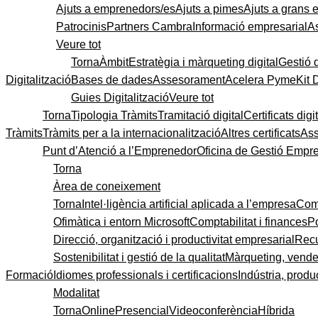
Ajuts a emprenedors/es
Ajuts a pimes
Ajuts a grans
Patrocinis
Partners Cambra
Informació empresarial
A
Veure tot
Torna
Àmbit
Estratègia i màrqueting digital
Gestió 
Digitalització
Bases de dades
Assesorament
Acelera Pyme
Kit 
Guies Digitalització
Veure tot
Torna
Tipologia Tràmits
Tramitació digital
Certificats digi
Tràmits
Tràmits per a la internacionalització
Altres certificats
As
Punt d’Atenció a l’Emprenedor
Oficina de Gestió Empre
Torna
Àrea de coneixement
Torna
Intel·ligència artificial aplicada a l’empresa
Come
Ofimàtica i entorn Microsoft
Comptabilitat i finances
P
Direcció, organització i productivitat empresarial
Recu
Sostenibilitat i gestió de la qualitat
Màrqueting, vendes
Formació
Idiomes professionals i certificacions
Indústria, produc
Modalitat
Torna
Online
Presencial
Videoconferència
Híbrida