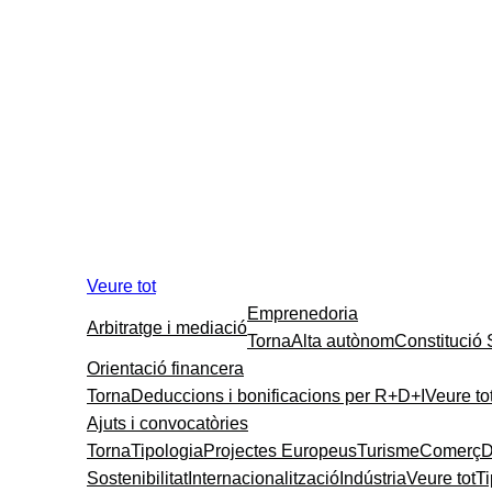
Veure tot
Emprenedoria
Arbitratge i mediació
Torna
Alta autònom
Constitució
Orientació financera
Torna
Deduccions i bonificacions per R+D+I
Veure to
Ajuts i convocatòries
Torna
Tipologia
Projectes Europeus
Turisme
Comerç
D
Sostenibilitat
Internacionalització
Indústria
Veure tot
T