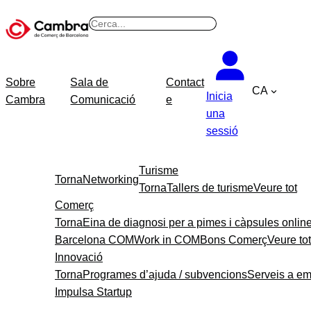
Vés
B
al
u
contingut
s
c
Sobre
Sala de
Contact
CA
a
Inicia
Cambra
Comunicació
e
r
una
sessió
Turisme
Torna
Networking
Torna
Tallers de turisme
Veure tot
Comerç
Torna
Eina de diagnosi per a pimes i càpsules onlin
Barcelona COM
Work in COM
Bons Comerç
Veure tot
Innovació
Torna
Programes d’ajuda / subvencions
Serveis a e
Impulsa Startup