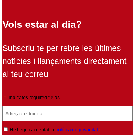
Vols estar al dia?
Subscriu-te per rebre les últimes
notícies i llançaments directament
al teu correu
"
" indicates required fields
*
E
m
a
P
He llegit i acceptat la
política de privacitat
*
i