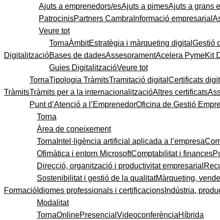
Ajuts a emprenedors/es
Ajuts a pimes
Ajuts a grans
Patrocinis
Partners Cambra
Informació empresarial
A
Veure tot
Torna
Àmbit
Estratègia i màrqueting digital
Gestió 
Digitalització
Bases de dades
Assesorament
Acelera Pyme
Kit 
Guies Digitalització
Veure tot
Torna
Tipologia Tràmits
Tramitació digital
Certificats digi
Tràmits
Tràmits per a la internacionalització
Altres certificats
As
Punt d’Atenció a l’Emprenedor
Oficina de Gestió Empre
Torna
Àrea de coneixement
Torna
Intel·ligència artificial aplicada a l’empresa
Come
Ofimàtica i entorn Microsoft
Comptabilitat i finances
P
Direcció, organització i productivitat empresarial
Recu
Sostenibilitat i gestió de la qualitat
Màrqueting, vendes
Formació
Idiomes professionals i certificacions
Indústria, produc
Modalitat
Torna
Online
Presencial
Videoconferència
Híbrida