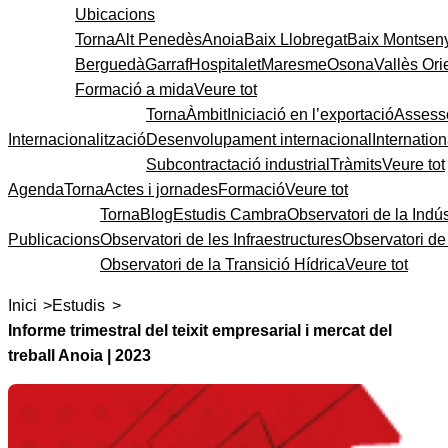
Ubicacions
Torna
Alt Penedès
Anoia
Baix Llobregat
Baix Montsen
Berguedà
Garraf
Hospitalet
Maresme
Osona
Vallès Ori
Formació a mida
Veure tot
Torna
Àmbit
Iniciació en l’exportació
Assess
Internacionalització
Desenvolupament internacional
Internatio
Subcontractació industrial
Tràmits
Veure tot
Agenda
Torna
Actes i jornades
Formació
Veure tot
Torna
Blog
Estudis Cambra
Observatori de la Indús
Publicacions
Observatori de les Infraestructures
Observatori d
Observatori de la Transició Hídrica
Veure tot
>
>
Inici
Estudis
Informe trimestral del teixit empresarial i mercat del
treball Anoia | 2023