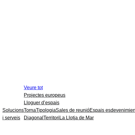
Veure tot
Projectes europeus
Lloguer d’espais
Solucions
Torna
Tipologia
Sales de reunió
Espais esdevenimien
i serveis
Diagonal
Territori
La Llotja de Mar