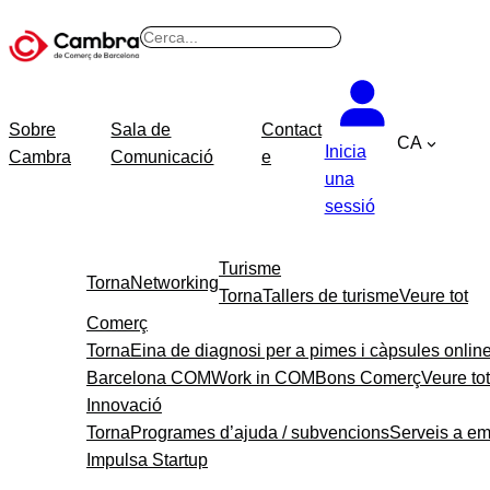
B
u
s
c
Sobre
Sala de
Contact
CA
a
Inicia
Cambra
Comunicació
e
r
una
sessió
Turisme
Torna
Networking
Torna
Tallers de turisme
Veure tot
Comerç
Torna
Eina de diagnosi per a pimes i càpsules onlin
Barcelona COM
Work in COM
Bons Comerç
Veure tot
Innovació
Torna
Programes d’ajuda / subvencions
Serveis a e
Impulsa Startup