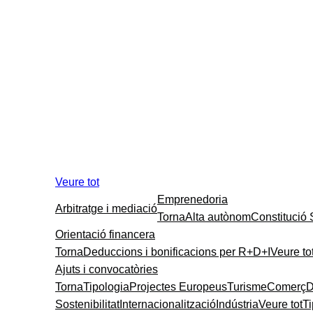
Veure tot
Emprenedoria
Arbitratge i mediació
Torna
Alta autònom
Constitució
Orientació financera
Torna
Deduccions i bonificacions per R+D+I
Veure to
Ajuts i convocatòries
Torna
Tipologia
Projectes Europeus
Turisme
Comerç
D
Sostenibilitat
Internacionalització
Indústria
Veure tot
T