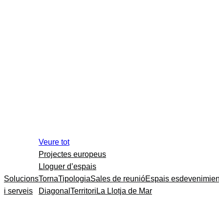
Veure tot
Projectes europeus
Lloguer d’espais
Solucions
Torna
Tipologia
Sales de reunió
Espais esdevenimien
i serveis
Diagonal
Territori
La Llotja de Mar