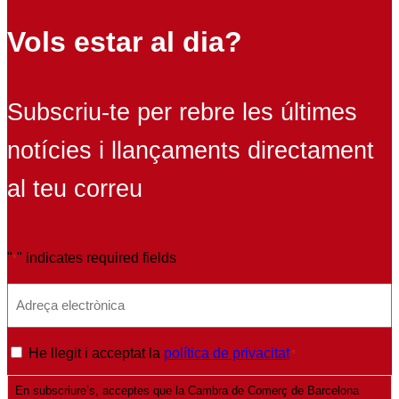
Vols estar al dia?
Subscriu-te per rebre les últimes
notícies i llançaments directament
al teu correu
"
" indicates required fields
*
E
m
a
P
He llegit i acceptat la
política de privacitat
*
i
o
l
En subscriure’s, acceptes que la Cambra de Comerç de Barcelona
l