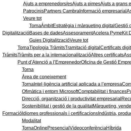
Ajuts a emprenedors/es
Ajuts a pimes
Ajuts a grans
Patrocinis
Partners Cambra
Informació empresarial
A
Veure tot
Torna
Àmbit
Estratègia i màrqueting digital
Gestió 
Digitalització
Bases de dades
Assesorament
Acelera Pyme
Kit 
Guies Digitalització
Veure tot
Torna
Tipologia Tràmits
Tramitació digital
Certificats digi
Tràmits
Tràmits per a la internacionalització
Altres certificats
As
Punt d’Atenció a l’Emprenedor
Oficina de Gestió Empre
Torna
Àrea de coneixement
Torna
Intel·ligència artificial aplicada a l’empresa
Come
Ofimàtica i entorn Microsoft
Comptabilitat i finances
P
Direcció, organització i productivitat empresarial
Recu
Sostenibilitat i gestió de la qualitat
Màrqueting, vendes
Formació
Idiomes professionals i certificacions
Indústria, produc
Modalitat
Torna
Online
Presencial
Videoconferència
Híbrida