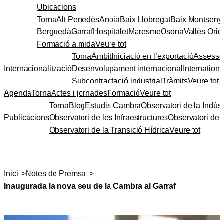
Ubicacions
Torna
Alt Penedès
Anoia
Baix Llobregat
Baix Montsen
Berguedà
Garraf
Hospitalet
Maresme
Osona
Vallès Ori
Formació a mida
Veure tot
Torna
Àmbit
Iniciació en l’exportació
Assess
Internacionalització
Desenvolupament internacional
Internatio
Subcontractació industrial
Tràmits
Veure tot
Agenda
Torna
Actes i jornades
Formació
Veure tot
Torna
Blog
Estudis Cambra
Observatori de la Indús
Publicacions
Observatori de les Infraestructures
Observatori d
Observatori de la Transició Hídrica
Veure tot
>
>
Inici
Notes de Premsa
Inaugurada la nova seu de la Cambra al Garraf