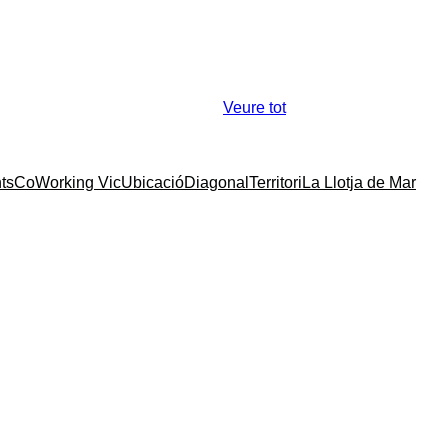
Veure tot
ts
CoWorking Vic
Ubicació
Diagonal
Territori
La Llotja de Mar