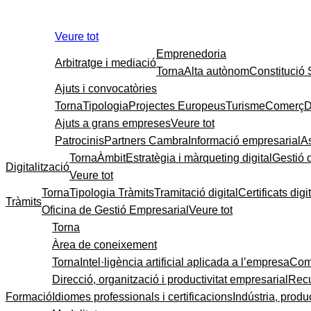
Veure tot
Emprenedoria
Arbitratge i mediació
Torna
Alta autònom
Constitució
Ajuts i convocatòries
Torna
Tipologia
Projectes Europeus
Turisme
Comerç
D
Ajuts a grans empreses
Veure tot
Patrocinis
Partners Cambra
Informació empresarial
A
Torna
Àmbit
Estratègia i màrqueting digital
Gestió 
Digitalització
Veure tot
Torna
Tipologia Tràmits
Tramitació digital
Certificats digi
Tràmits
Oficina de Gestió Empresarial
Veure tot
Torna
Àrea de coneixement
Torna
Intel·ligència artificial aplicada a l’empresa
Come
Direcció, organització i productivitat empresarial
Recu
Formació
Idiomes professionals i certificacions
Indústria, produc