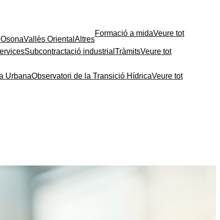
Formació a mida
Veure tot
e
Osona
Vallès Oriental
Altres
ervices
Subcontractació industrial
Tràmits
Veure tot
ia Urbana
Observatori de la Transició Hídrica
Veure tot