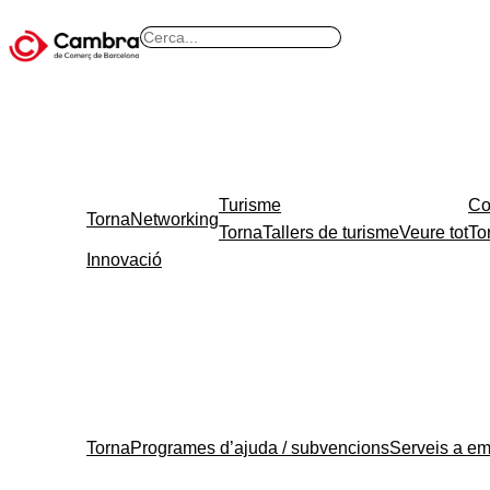
Vés
B
al
u
contingut
s
c
a
r
Turisme
Co
Torna
Networking
Torna
Tallers de turisme
Veure tot
To
Innovació
Torna
Programes d’ajuda / subvencions
Serveis a e