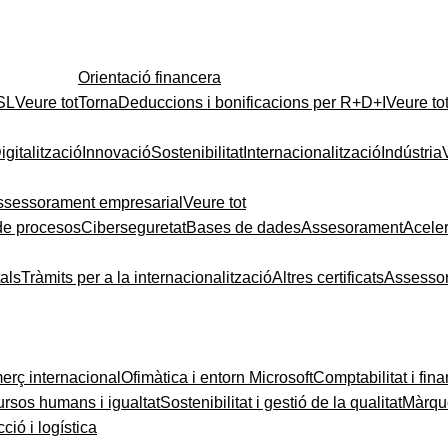
Orientació financera
 SL
Veure tot
Torna
Deduccions i bonificacions per R+D+I
Veure to
igitalització
Innovació
Sostenibilitat
Internacionalització
Indústria
ssessorament empresarial
Veure tot
de procesos
Ciberseguretat
Bases de dades
Assesorament
Acele
tals
Tràmits per a la internacionalització
Altres certificats
Assesso
rç internacional
Ofimàtica i entorn Microsoft
Comptabilitat i fin
rsos humans i igualtat
Sostenibilitat i gestió de la qualitat
Màrque
ció i logística