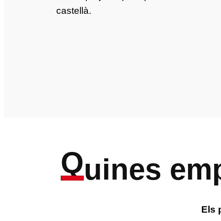
castellà.
Q
uines emp
Els 