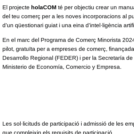
El projecte
holaCOM
té per objectiu crear un manua
del teu comerç per a les noves incorporacions al p
d’un qüestionari guiat i una eina d’intel·ligència artifi
En el marc del Programa de Comerç Minorista 2024,
pilot, gratuïta per a empreses de comerç, finança
Desarrollo Regional (FEDER) i per la Secretaría d
Ministerio de Economía, Comercio y Empresa.
Les sol·licituds de participació i admissió de les e
que compleixin els requisits de participació.