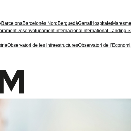
y
Barcelona
Barcelonès Nord
Berguedà
Garraf
Hospitalet
Maresm
orament
Desenvolupament internacional
International Landing S
tria
Observatori de les Infraestructures
Observatori de l’Econom