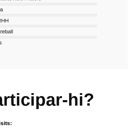
va
RRHH
treball
s
ticipar-hi?
sits: