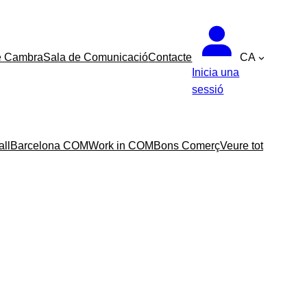
e Cambra
Sala de Comunicació
Contacte
CA
Inicia una
sessió
all
Barcelona COM
Work in COM
Bons Comerç
Veure tot