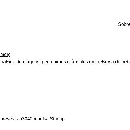
Sobr
merç
rna
Eina de diagnosi per a pimes i càpsules online
Borsa de treb
mpreses
Lab3040
Impulsa Startup