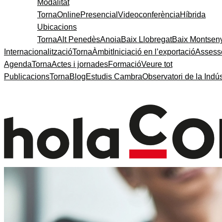
Modalitat
Torna
Online
Presencial
Videoconferència
Híbrida
Ubicacions
Torna
Alt Penedès
Anoia
Baix Llobregat
Baix Montsen
Internacionalització
Torna
Àmbit
Iniciació en l’exportació
Assess
Agenda
Torna
Actes i jornades
Formació
Veure tot
Publicacions
Torna
Blog
Estudis Cambra
Observatori de la Indús