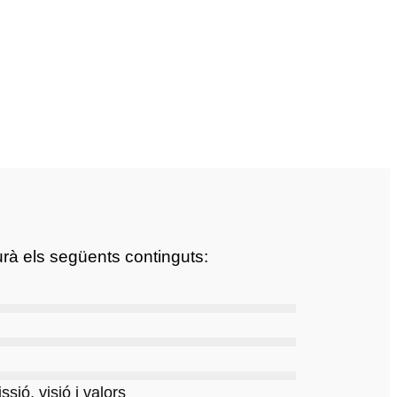
urà els següents continguts:
ssió, visió i valors