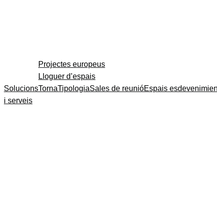
Projectes europeus
Lloguer d’espais
Solucions
Torna
Tipologia
Sales de reunió
Espais esdevenimien
i serveis