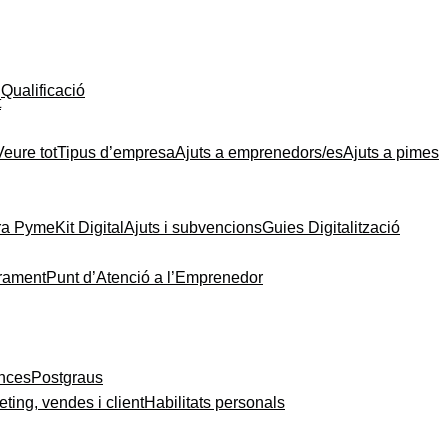
Qualificació
t
Veure tot
Tipus d’empresa
Ajuts a emprenedors/es
Ajuts a pimes
ra Pyme
Kit Digital
Ajuts i subvencions
Guies Digitalització
rament
Punt d’Atenció a l’Emprenedor
ances
Postgraus
ting, vendes i client
Habilitats personals