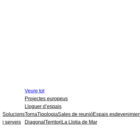
Veure tot
Projectes europeus
Lloguer d’espais
Solucions
Torna
Tipologia
Sales de reunió
Espais esdevenimien
i serveis
Diagonal
Territori
La Llotja de Mar