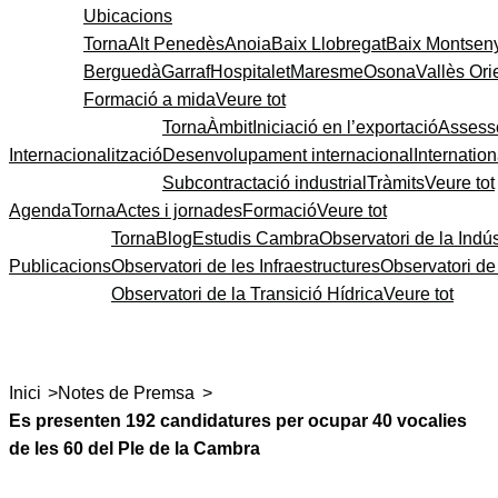
Ubicacions
Torna
Alt Penedès
Anoia
Baix Llobregat
Baix Montsen
Berguedà
Garraf
Hospitalet
Maresme
Osona
Vallès Ori
Formació a mida
Veure tot
Torna
Àmbit
Iniciació en l’exportació
Assess
Internacionalització
Desenvolupament internacional
Internatio
Subcontractació industrial
Tràmits
Veure tot
Agenda
Torna
Actes i jornades
Formació
Veure tot
Torna
Blog
Estudis Cambra
Observatori de la Indús
Publicacions
Observatori de les Infraestructures
Observatori d
Observatori de la Transició Hídrica
Veure tot
>
>
Inici
Notes de Premsa
Es presenten 192 candidatures per ocupar 40 vocalies
de les 60 del Ple de la Cambra