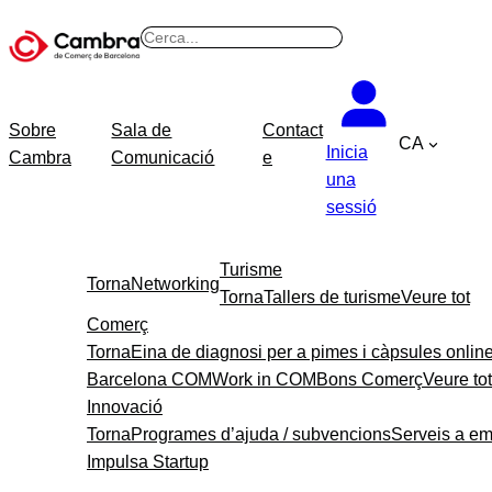
B
u
s
c
Sobre
Sala de
Contact
CA
a
Inicia
Cambra
Comunicació
e
r
una
sessió
Turisme
Torna
Networking
Torna
Tallers de turisme
Veure tot
Comerç
Torna
Eina de diagnosi per a pimes i càpsules onlin
Barcelona COM
Work in COM
Bons Comerç
Veure tot
Innovació
Torna
Programes d’ajuda / subvencions
Serveis a e
Impulsa Startup