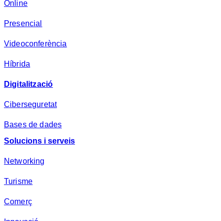
d
Online
e
Presencial
s
a
Videoconferència
*
Híbrida
Digitalització
Ciberseguretat
Bases de dades
Solucions i serveis
Networking
Turisme
Comerç