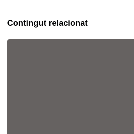
Contingut relacionat
Les fires de l’ocupació
liderades per la Cambra
faciliten més de 10.300
entrevistes de feina