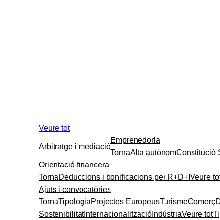
Veure tot
Emprenedoria
Arbitratge i mediació
Torna
Alta autònom
Constitució
Orientació financera
Torna
Deduccions i bonificacions per R+D+I
Veure to
Ajuts i convocatòries
Torna
Tipologia
Projectes Europeus
Turisme
Comerç
D
Sostenibilitat
Internacionalització
Indústria
Veure tot
T