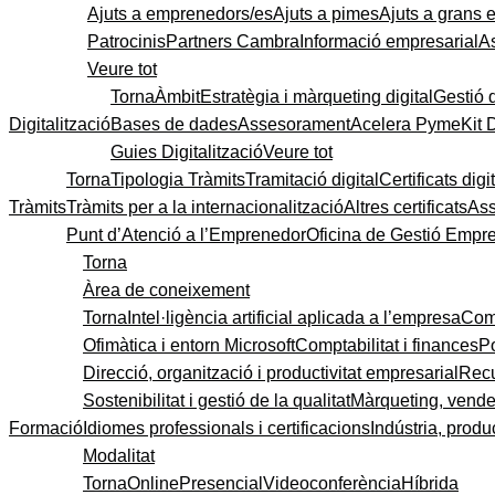
Ajuts a emprenedors/es
Ajuts a pimes
Ajuts a grans
Patrocinis
Partners Cambra
Informació empresarial
A
Veure tot
Torna
Àmbit
Estratègia i màrqueting digital
Gestió 
Digitalització
Bases de dades
Assesorament
Acelera Pyme
Kit 
Guies Digitalització
Veure tot
Torna
Tipologia Tràmits
Tramitació digital
Certificats digi
Tràmits
Tràmits per a la internacionalització
Altres certificats
As
Punt d’Atenció a l’Emprenedor
Oficina de Gestió Empre
Torna
Àrea de coneixement
Torna
Intel·ligència artificial aplicada a l’empresa
Come
Ofimàtica i entorn Microsoft
Comptabilitat i finances
P
Direcció, organització i productivitat empresarial
Recu
Sostenibilitat i gestió de la qualitat
Màrqueting, vendes
Formació
Idiomes professionals i certificacions
Indústria, produc
Modalitat
Torna
Online
Presencial
Videoconferència
Híbrida