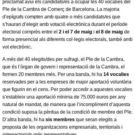
proclamat avui els candidats/es a ocupar les 40 vocalies del
Ple de la Cambra de Comerç de Barcelona. La majoria
d’epígrafs compten amb quatre o més candidats/es que
s’hauran d’elegir amb votació electrònica durant el període
electoral comprès entre el
2 i el 7 de maig
i
el 8 de maig
de
forma presencial als diferents col·legis electorals, també amb
vot electrònic.
A més del 40 elegits/des per sufragi, el Ple de la Cambra,
que és l’òrgan de govern i representació de la Cambra, el
formen 20 membres més. Per una banda, hi ha
14 vocalies
reservades per a les empreses de major aportació voluntària
que figurin en el cens. Per poder accedir a aquestes vocalies
s’estableix una aportació mínima de 75.000 euros per any
natural de mandat, de manera que l’incompliment d’aquesta
condició suposa la pèrdua de la condició de membre del Ple.
D’altra banda, hi ha
sis membres
que seran elegits a
proposta de les organitzacions empresarials, territorials i
intersectorials més representatives.