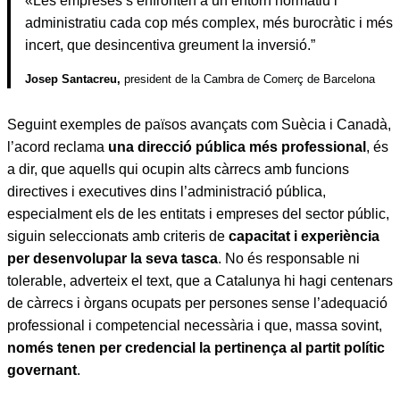
«Les empreses s’enfronten a un entorn normatiu i
administratiu cada cop més complex, més burocràtic i més
incert, que desincentiva greument la inversió.”
Josep Santacreu,
president de la Cambra de Comerç de Barcelona
Seguint exemples de països avançats com Suècia i Canadà,
l’acord reclama
una direcció pública més professional
, és
a dir, que aquells qui ocupin alts càrrecs amb funcions
directives i executives dins l’administració pública,
especialment els de les entitats i empreses del sector públic,
siguin seleccionats amb criteris de
capacitat i experiència
per desenvolupar la seva tasca
. No és responsable ni
tolerable, adverteix el text, que a Catalunya hi hagi centenars
de càrrecs i òrgans ocupats per persones sense l’adequació
professional i competencial necessària i que, massa sovint,
només tenen per credencial la pertinença al partit polític
governant
.