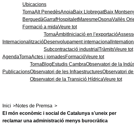
Ubicacions
Torna
Alt Penedès
Anoia
Baix Llobregat
Baix Montsen
Berguedà
Garraf
Hospitalet
Maresme
Osona
Vallès Ori
Formació a mida
Veure tot
Torna
Àmbit
Iniciació en l’exportació
Assess
Internacionalització
Desenvolupament internacional
Internatio
Subcontractació industrial
Tràmits
Veure tot
Agenda
Torna
Actes i jornades
Formació
Veure tot
Torna
Blog
Estudis Cambra
Observatori de la Indús
Publicacions
Observatori de les Infraestructures
Observatori d
Observatori de la Transició Hídrica
Veure tot
>
>
Inici
Notes de Premsa
El món econòmic i social de Catalunya s’uneix per
reclamar una administració menys burocràtica