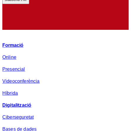
d
e
p
r
i
v
Formació
a
d
Online
e
Presencial
s
a
Videoconferència
*
Híbrida
Digitalització
Ciberseguretat
Bases de dades