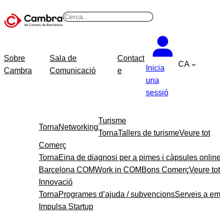
B
u
s
c
Sobre
Sala de
Contact
CA
a
Inicia
Cambra
Comunicació
e
r
una
sessió
Turisme
Torna
Networking
Torna
Tallers de turisme
Veure tot
Comerç
Torna
Eina de diagnosi per a pimes i càpsules onlin
Barcelona COM
Work in COM
Bons Comerç
Veure tot
Innovació
Torna
Programes d’ajuda / subvencions
Serveis a e
Impulsa Startup