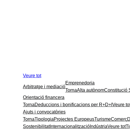
Veure tot
Emprenedoria
Arbitratge i mediació
Torna
Alta autònom
Constitució
Orientació financera
Torna
Deduccions i bonificacions per R+D+I
Veure to
Ajuts i convocatòries
Torna
Tipologia
Projectes Europeus
Turisme
Comerç
D
Sostenibilitat
Internacionalització
Indústria
Veure tot
T