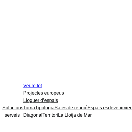
Veure tot
Projectes europeus
Lloguer d’espais
Solucions
Torna
Tipologia
Sales de reunió
Espais esdevenimien
i serveis
Diagonal
Territori
La Llotja de Mar