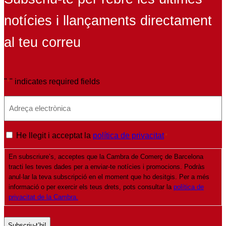
notícies i llançaments directament
al teu correu
"
" indicates required fields
*
E
m
a
P
He llegit i acceptat la
política de privacitat
*
i
o
l
En subscriure’s, acceptes que la Cambra de Comerç de Barcelona
l
*
tracti les teves dades per a enviar-te notícies i promocions. Podràs
í
anul·lar la teva subscripció en el moment que ho desitgis. Per a més
t
informació o per exercir els teus drets, pots consultar la
política de
privacitat de la Cambra.
i
c
a