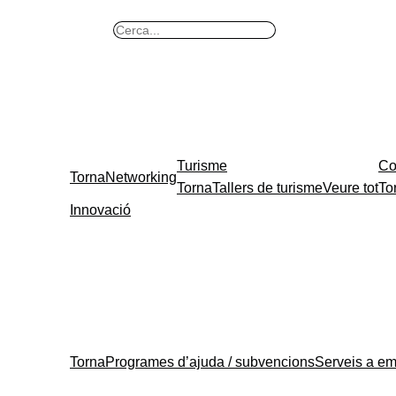
B
u
s
c
a
r
Turisme
Co
Torna
Networking
Torna
Tallers de turisme
Veure tot
To
Innovació
Torna
Programes d’ajuda / subvencions
Serveis a e