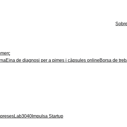
Sobr
merç
rna
Eina de diagnosi per a pimes i càpsules online
Borsa de treb
mpreses
Lab3040
Impulsa Startup