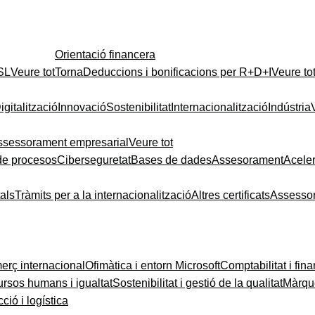
Orientació financera
 SL
Veure tot
Torna
Deduccions i bonificacions per R+D+I
Veure to
igitalització
Innovació
Sostenibilitat
Internacionalització
Indústria
ssessorament empresarial
Veure tot
de procesos
Ciberseguretat
Bases de dades
Assesorament
Acele
tals
Tràmits per a la internacionalització
Altres certificats
Assesso
rç internacional
Ofimàtica i entorn Microsoft
Comptabilitat i fin
rsos humans i igualtat
Sostenibilitat i gestió de la qualitat
Màrque
ció i logística