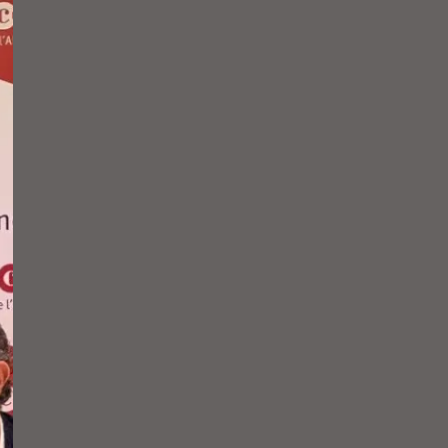
faciliten més de 10.300
entrevistes de feina