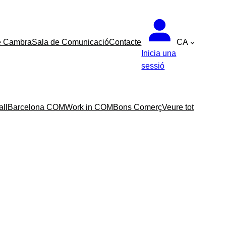
e Cambra
Sala de Comunicació
Contacte
CA
Inicia una
sessió
all
Barcelona COM
Work in COM
Bons Comerç
Veure tot