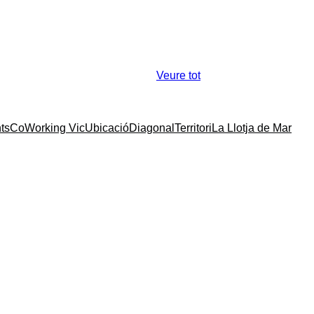
Veure tot
ts
CoWorking Vic
Ubicació
Diagonal
Territori
La Llotja de Mar