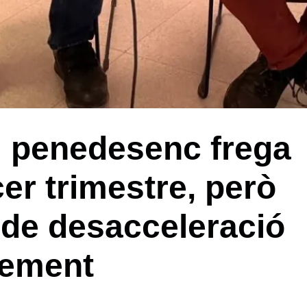
ll penedesenc frega
cer trimestre, però
de desacceleració
xement