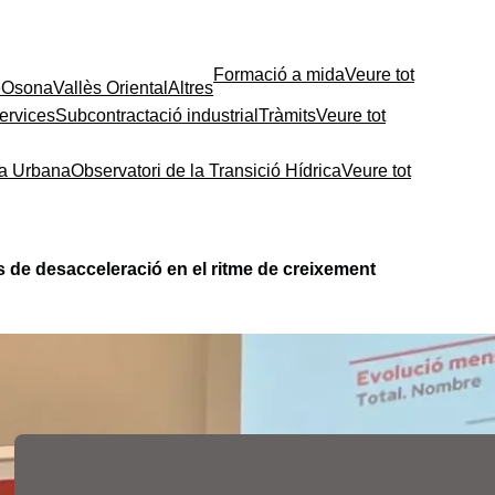
Formació a mida
Veure tot
e
Osona
Vallès Oriental
Altres
ervices
Subcontractació industrial
Tràmits
Veure tot
ia Urbana
Observatori de la Transició Hídrica
Veure tot
s de desacceleració en el ritme de creixement
Contingut relacionat
Les fires de l’ocupació
liderades per la Cambra