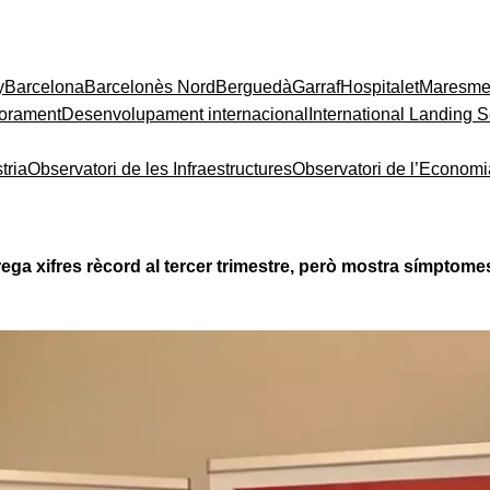
y
Barcelona
Barcelonès Nord
Berguedà
Garraf
Hospitalet
Maresm
orament
Desenvolupament internacional
International Landing S
tria
Observatori de les Infraestructures
Observatori de l’Econom
rega xifres rècord al tercer trimestre, però mostra símptome