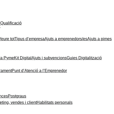
Qualificació
t
Veure tot
Tipus d’empresa
Ajuts a emprenedors/es
Ajuts a pimes
ra Pyme
Kit Digital
Ajuts i subvencions
Guies Digitalització
rament
Punt d’Atenció a l’Emprenedor
ances
Postgraus
ting, vendes i client
Habilitats personals