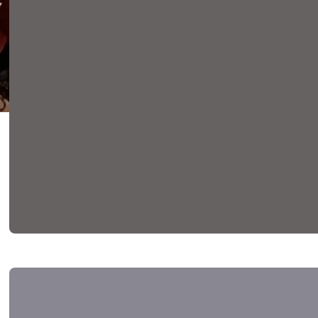
La Cambra de Barcelona al
Vallès Oriental referma el
seu compromís amb l’FP