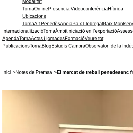
Modalitat
Torna
Online
Presencial
Videoconferència
Híbrida
Ubicacions
Torna
Alt Penedès
Anoia
Baix Llobregat
Baix Montsen
Internacionalització
Torna
Àmbit
Iniciació en l’exportació
Assess
Agenda
Torna
Actes i jornades
Formació
Veure tot
Publicacions
Torna
Blog
Estudis Cambra
Observatori de la Indús
>
>
Inici
Notes de Premsa
El mercat de treball penedesenc f