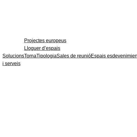
Projectes europeus
Lloguer d’espais
Solucions
Torna
Tipologia
Sales de reunió
Espais esdevenimien
i serveis