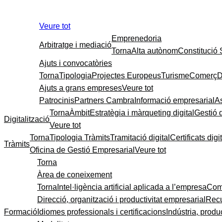
Veure tot
Emprenedoria
Arbitratge i mediació
Torna
Alta autònom
Constitució
Ajuts i convocatòries
Torna
Tipologia
Projectes Europeus
Turisme
Comerç
D
Ajuts a grans empreses
Veure tot
Patrocinis
Partners Cambra
Informació empresarial
A
Torna
Àmbit
Estratègia i màrqueting digital
Gestió 
Digitalització
Veure tot
Torna
Tipologia Tràmits
Tramitació digital
Certificats digi
Tràmits
Oficina de Gestió Empresarial
Veure tot
Torna
Àrea de coneixement
Torna
Intel·ligència artificial aplicada a l’empresa
Come
Direcció, organització i productivitat empresarial
Recu
Formació
Idiomes professionals i certificacions
Indústria, produc