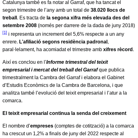
Catalunya també es fa notar al Garraf, que ha tancat el
segon trimestre de l’any amb un total de
38.020 llocs de
treball
. Es tracta de
la segona xifra més elevada des del
setembre 2008
(només per darrere de la dada de juny 2018)
[1]
i representa un increment del 5,6% respecte a un any
enrere.
L’afiliació segons residència padronal
,
paral·lelament, ha acomiadat el trimestre amb
xifres rècord
.
Així es conclou en l’
Informe trimestral del teixit
empresarial i mercat del treball del Garraf
que publica
trimestralment la Cambra del Garraf i elabora el Gabinet
d’Estudis Econòmics de la Cambra de Barcelona, i que
analitza també l’evolució del teixit empresarial i l’atur a la
comarca.
El teixit empresarial continua la senda del creixement
El nombre d’
empreses
(comptes de cotització) a la comarca
ha crescut un 1,2% a finals de juny del 2022 respecte al