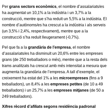
Per
grans sectors econòmics
, el nombre d’assalariats/es
ha augmentat un 10,1% a la indústria i un 3,7% a la
construcció, mentre que s’ha reduït un 5,5% a la indústria. El
nombre d’autònoms/es ha crescut a la indústria i als serveis
(un 3,5% i 2,4%, respectivament), mentre que a la
construcció s’ha reduït lleugerament (-0,7%).
Pel que fa a la
grandària de l’empresa
, el nombre
d’assalariats/es ha disminuït un 20,6% entre les empreses
grans (de 250 treballadors o més), mentre que a la resta dels
trams analitzats ha crescut amb més intensitat a mesura que
augmenta la grandària de l’empresa. A tall d’exemple, el
creixement ha estat del 1% a les
microempreses
(fins a 9
treballadors), un 8,4% a les
empreses petites
(de 10 a 49
treballadors) i un 25,7% a les
empreses mitjanes
(de 50 a
249 treballadors).
Xifres rècord d’afiliats segons residència padronal