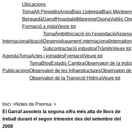
Ubicacions
Torna
Alt Penedès
Anoia
Baix Llobregat
Baix Montsen
Berguedà
Garraf
Hospitalet
Maresme
Osona
Vallès Ori
Formació a mida
Veure tot
Torna
Àmbit
Iniciació en l’exportació
Assess
Internacionalització
Desenvolupament internacional
Internatio
Subcontractació industrial
Tràmits
Veure tot
Agenda
Torna
Actes i jornades
Formació
Veure tot
Torna
Blog
Estudis Cambra
Observatori de la Indús
Publicacions
Observatori de les Infraestructures
Observatori d
Observatori de la Transició Hídrica
Veure tot
>
>
Inici
Notes de Premsa
El Garraf assoleix la segona xifra més alta de llocs de
treball durant el segon trimestre des del setembre del
2008