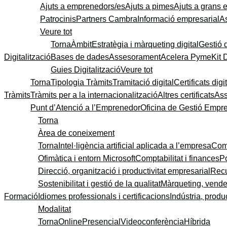
Ajuts a emprenedors/es
Ajuts a pimes
Ajuts a grans
Patrocinis
Partners Cambra
Informació empresarial
A
Veure tot
Torna
Àmbit
Estratègia i màrqueting digital
Gestió 
Digitalització
Bases de dades
Assesorament
Acelera Pyme
Kit 
Guies Digitalització
Veure tot
Torna
Tipologia Tràmits
Tramitació digital
Certificats digi
Tràmits
Tràmits per a la internacionalització
Altres certificats
As
Punt d’Atenció a l’Emprenedor
Oficina de Gestió Empre
Torna
Àrea de coneixement
Torna
Intel·ligència artificial aplicada a l’empresa
Come
Ofimàtica i entorn Microsoft
Comptabilitat i finances
P
Direcció, organització i productivitat empresarial
Recu
Sostenibilitat i gestió de la qualitat
Màrqueting, vendes
Formació
Idiomes professionals i certificacions
Indústria, produc
Modalitat
Torna
Online
Presencial
Videoconferència
Híbrida