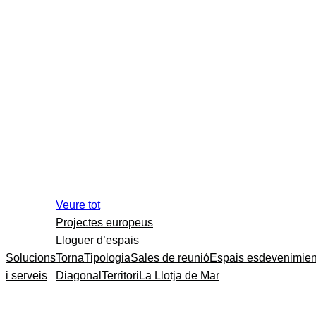
Veure tot
Projectes europeus
Lloguer d’espais
Solucions
Torna
Tipologia
Sales de reunió
Espais esdevenimien
i serveis
Diagonal
Territori
La Llotja de Mar