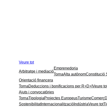
Veure tot
Emprenedoria
Arbitratge i mediació
Torna
Alta autònom
Constitució
Orientació financera
Torna
Deduccions i bonificacions per R+D+I
Veure to
Ajuts i convocatòries
Torna
Tipologia
Projectes Europeus
Turisme
Comerç
D
Sostenibilitat
Internacionalització
Indústria
Veure tot
T