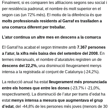
Finalment, si es comparen les afiliacions segons seu social i
per residència padronal, el nombre és molt superior en el
segon cas (un 72% més). El motiu de la diferència és que
molts professionals residents al Garraf es traslladen a
una comarca diferent per treballar.
L’atur continua un altre mes en descens a la comarca
El Garraf ha acabat el segon trimestre amb
7.367 persones
a l’atur, la xifra més baixa des del setembre del 2008.
En
termes interanuals, el nombre d’aturats/es registren un de
descens del 22,2%,
una disminució lleugerament menys
intensa a la registrada al conjunt de Catalunya (-24,2%).
La reducció anual ha estat
lleugerament més pronunciada
entre els homes que entre les dones
(-23,7% i -21,0%,
respectivament). La disminució de l’atur per trams d’edat ha
estat
menys intensa a mesura que augmentava el grup
d’edat
, del -44,8% de les persones més joves (menors de 30