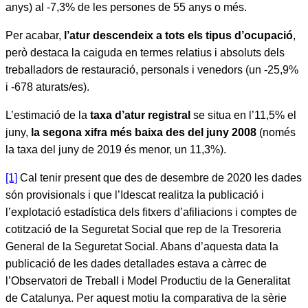
anys) al -7,3% de les persones de 55 anys o més.
Per acabar,
l’atur descendeix a tots els tipus d’ocupació
,
però destaca la caiguda en termes relatius i absoluts dels
treballadors de restauració, personals i venedors (un -25,9%
i -678 aturats/es).
L’estimació de la
taxa d’atur registral
se situa en l’11,5% el
juny,
la segona xifra més baixa des del juny 2008
(només
la taxa del juny de 2019 és menor, un 11,3%).
[1]
Cal tenir present que des de desembre de 2020 les dades
són provisionals i que l’Idescat realitza la publicació i
l’explotació estadística dels fitxers d’afiliacions i comptes de
cotització de la Seguretat Social que rep de la Tresoreria
General de la Seguretat Social. Abans d’aquesta data la
publicació de les dades detallades estava a càrrec de
l’Observatori de Treball i Model Productiu de la Generalitat
de Catalunya. Per aquest motiu la comparativa de la sèrie