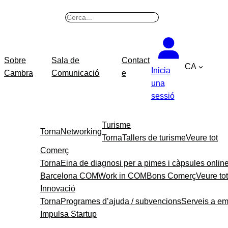
B
u
s
c
Sobre
Sala de
Contact
CA
a
Inicia
Cambra
Comunicació
e
r
una
sessió
Turisme
Torna
Networking
Torna
Tallers de turisme
Veure tot
Comerç
Torna
Eina de diagnosi per a pimes i càpsules onlin
Barcelona COM
Work in COM
Bons Comerç
Veure tot
Innovació
Torna
Programes d’ajuda / subvencions
Serveis a e
Impulsa Startup