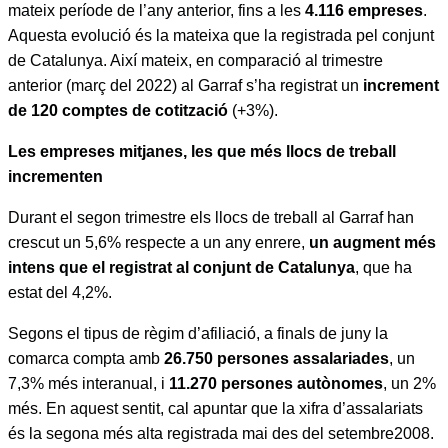
mateix període de l’any anterior, fins a les
4.116 empreses
.
Aquesta evolució és la mateixa que la registrada pel conjunt
de Catalunya. Així mateix, en comparació al trimestre
anterior (març del 2022) al Garraf s’ha registrat un
increment
de 120 comptes de cotització
(+3%).
Les empreses mitjanes, les que més llocs de treball
incrementen
Durant el segon trimestre els llocs de treball al Garraf han
crescut un 5,6% respecte a un any enrere,
un
augment més
intens que el registrat al conjunt de Catalunya
, que ha
estat del 4,2%.
Segons el tipus de règim d’afiliació, a finals de juny la
comarca compta amb
26.750 persones assalariades
, un
7,3% més interanual, i
11.270 persones autònomes
, un 2%
més. En aquest sentit, cal apuntar que la xifra d’assalariats
és la segona més alta registrada mai des del setembre2008.