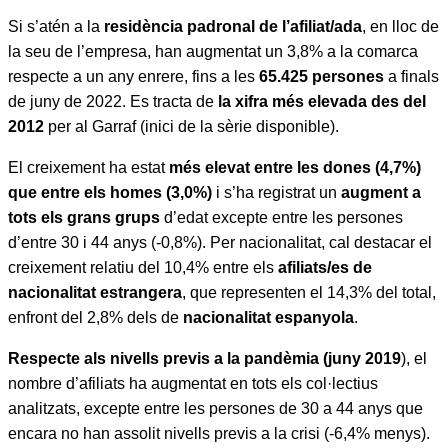
Si s’atén a la
residència padronal de l’afiliat/ada
, en lloc de
la seu de l’empresa, han augmentat un 3,8% a la comarca
respecte a un any enrere, fins a les
65.425 persones
a finals
de juny de 2022. Es tracta de
la xifra més elevada des del
2012
per al Garraf (inici de la sèrie disponible).
El creixement ha estat
més elevat entre les dones (4,7%)
que entre els homes (3,0%)
i s’ha registrat un
augment a
tots els grans grups
d’edat excepte entre les persones
d’entre 30 i 44 anys (-0,8%). Per nacionalitat, cal destacar el
creixement relatiu del 10,4% entre els
afiliats/es de
nacionalitat estrangera
, que representen el 14,3% del total,
enfront del 2,8% dels de
nacionalitat espanyola
.
Respecte als nivells previs a la pandèmia (juny 2019
), el
nombre d’afiliats ha augmentat en tots els col·lectius
analitzats, excepte entre les persones de 30 a 44 anys que
encara no han assolit nivells previs a la crisi (-6,4% menys).