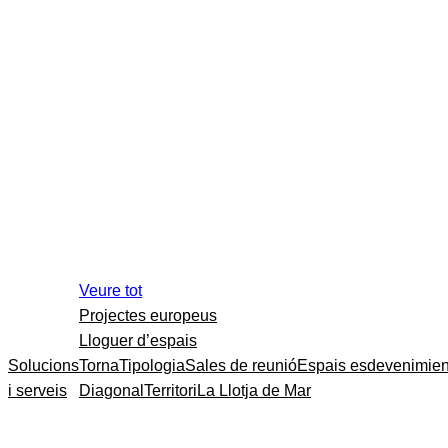
Veure tot
Projectes europeus
Lloguer d’espais
Solucions
Torna
Tipologia
Sales de reunió
Espais esdevenimien
i serveis
Diagonal
Territori
La Llotja de Mar