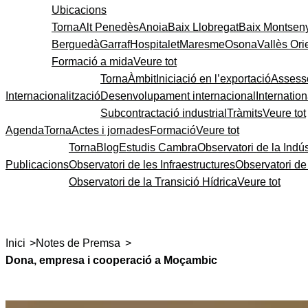
Ubicacions
Torna
Alt Penedès
Anoia
Baix Llobregat
Baix Montsen
Berguedà
Garraf
Hospitalet
Maresme
Osona
Vallès Ori
Formació a mida
Veure tot
Torna
Àmbit
Iniciació en l’exportació
Assess
Internacionalització
Desenvolupament internacional
Internatio
Subcontractació industrial
Tràmits
Veure tot
Agenda
Torna
Actes i jornades
Formació
Veure tot
Torna
Blog
Estudis Cambra
Observatori de la Indús
Publicacions
Observatori de les Infraestructures
Observatori d
Observatori de la Transició Hídrica
Veure tot
>
>
Inici
Notes de Premsa
Dona, empresa i cooperació a Moçambic