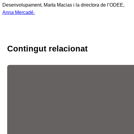
Desenvolupament, Marta Macias i la directora de l’ODEE,
Anna Mercadé.
Contingut relacionat
Les fires de l’ocupació
liderades per la Cambra
faciliten més de 10.300
entrevistes de feina