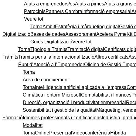
Ajuts a emprenedors/es
Ajuts a pimes
Ajuts a grans
Patrocinis
Partners Cambra
Informació empresarial
A
Veure tot
Torna
Àmbit
Estratègia i màrqueting digital
Gestió 
Digitalització
Bases de dades
Assesorament
Acelera Pyme
Kit 
Guies Digitalització
Veure tot
Torna
Tipologia Tràmits
Tramitació digital
Certificats digi
Tràmits
Tràmits per a la internacionalització
Altres certificats
As
Punt d’Atenció a l’Emprenedor
Oficina de Gestió Empre
Torna
Àrea de coneixement
Torna
Intel·ligència artificial aplicada a l’empresa
Come
Ofimàtica i entorn Microsoft
Comptabilitat i finances
P
Direcció, organització i productivitat empresarial
Recu
Sostenibilitat i gestió de la qualitat
Màrqueting, vendes
Formació
Idiomes professionals i certificacions
Indústria, produc
Modalitat
Torna
Online
Presencial
Videoconferència
Híbrida