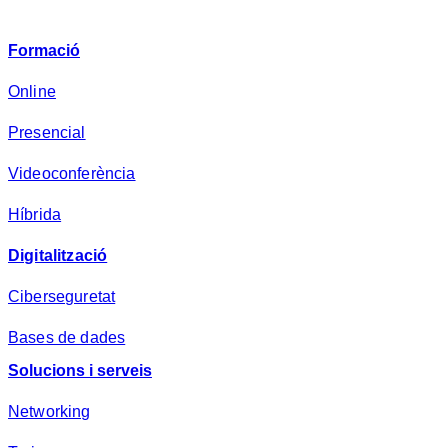
i
v
Formació
a
d
Online
e
Presencial
s
a
Videoconferència
*
Híbrida
Digitalització
Ciberseguretat
Bases de dades
Solucions i serveis
Networking