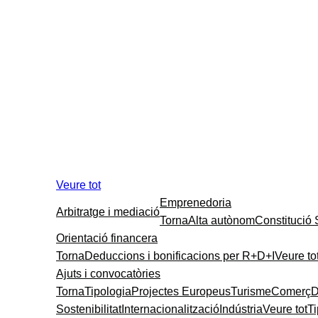
Veure tot
Emprenedoria
Arbitratge i mediació
Torna
Alta autònom
Constitució
Orientació financera
Torna
Deduccions i bonificacions per R+D+I
Veure to
Ajuts i convocatòries
Torna
Tipologia
Projectes Europeus
Turisme
Comerç
D
Sostenibilitat
Internacionalització
Indústria
Veure tot
T