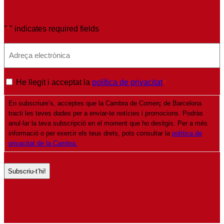
"
" indicates required fields
*
E
m
a
P
He llegit i acceptat la
política de privacitat
*
i
o
l
En subscriure’s, acceptes que la Cambra de Comerç de Barcelona
l
*
tracti les teves dades per a enviar-te notícies i promocions. Podràs
í
anul·lar la teva subscripció en el moment que ho desitgis. Per a més
t
informació o per exercir els teus drets, pots consultar la
política de
privacitat de la Cambra.
i
c
a
d
e
p
r