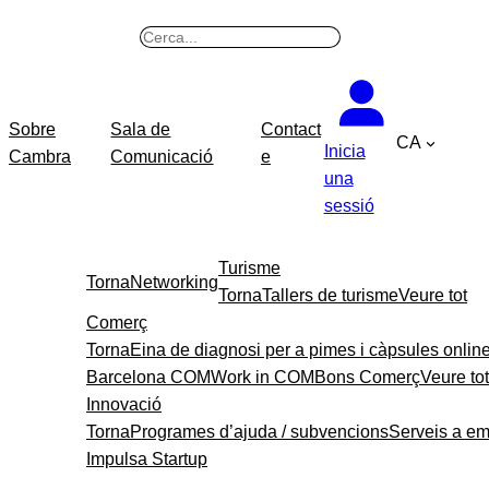
B
u
s
c
Sobre
Sala de
Contact
CA
a
Inicia
Cambra
Comunicació
e
r
una
sessió
Turisme
Torna
Networking
Torna
Tallers de turisme
Veure tot
Comerç
Torna
Eina de diagnosi per a pimes i càpsules onlin
Barcelona COM
Work in COM
Bons Comerç
Veure tot
Innovació
Torna
Programes d’ajuda / subvencions
Serveis a e
Impulsa Startup