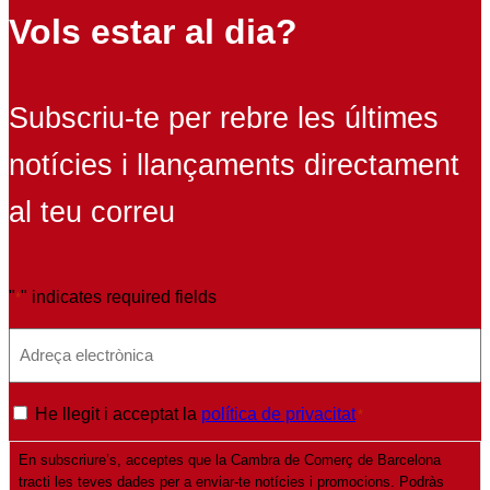
Vols estar al dia?
Subscriu-te per rebre les últimes
notícies i llançaments directament
al teu correu
"
" indicates required fields
*
E
m
a
P
He llegit i acceptat la
política de privacitat
*
i
o
l
En subscriure’s, acceptes que la Cambra de Comerç de Barcelona
l
*
tracti les teves dades per a enviar-te notícies i promocions. Podràs