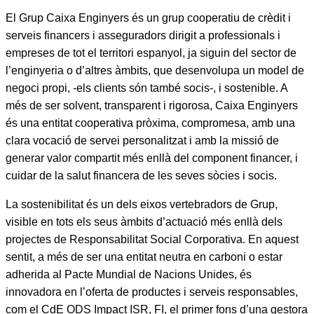
El Grup Caixa Enginyers és un grup cooperatiu de crèdit i
serveis financers i asseguradors dirigit a professionals i
empreses de tot el territori espanyol, ja siguin del sector de
l’enginyeria o d’altres àmbits, que desenvolupa un model de
negoci propi, -els clients són també socis-, i sostenible. A
més de ser solvent, transparent i rigorosa, Caixa Enginyers
és una entitat cooperativa pròxima, compromesa, amb una
clara vocació de servei personalitzat i amb la missió de
generar valor compartit més enllà del component financer, i
cuidar de la salut financera de les seves sòcies i socis.
La sostenibilitat és un dels eixos vertebradors de Grup,
visible en tots els seus àmbits d’actuació més enllà dels
projectes de Responsabilitat Social Corporativa. En aquest
sentit, a més de ser una entitat neutra en carboni o estar
adherida al Pacte Mundial de Nacions Unides, és
innovadora en l’oferta de productes i serveis responsables,
com el CdE ODS Impact ISR, FI, el primer fons d’una gestora