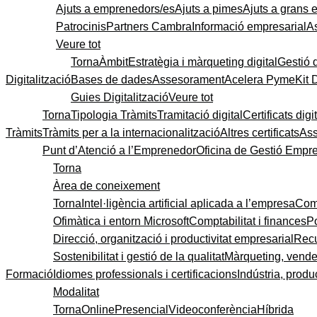
Ajuts a emprenedors/es
Ajuts a pimes
Ajuts a grans
Patrocinis
Partners Cambra
Informació empresarial
A
Veure tot
Torna
Àmbit
Estratègia i màrqueting digital
Gestió 
Digitalització
Bases de dades
Assesorament
Acelera Pyme
Kit 
Guies Digitalització
Veure tot
Torna
Tipologia Tràmits
Tramitació digital
Certificats digi
Tràmits
Tràmits per a la internacionalització
Altres certificats
As
Punt d’Atenció a l’Emprenedor
Oficina de Gestió Empre
Torna
Àrea de coneixement
Torna
Intel·ligència artificial aplicada a l’empresa
Come
Ofimàtica i entorn Microsoft
Comptabilitat i finances
P
Direcció, organització i productivitat empresarial
Recu
Sostenibilitat i gestió de la qualitat
Màrqueting, vendes
Formació
Idiomes professionals i certificacions
Indústria, produc
Modalitat
Torna
Online
Presencial
Videoconferència
Híbrida