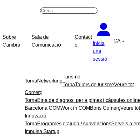
B
u
s
c
Sobre
Sala de
Contact
CA
a
Inicia
Cambra
Comunicació
e
r
una
sessió
Turisme
Torna
Networking
Torna
Tallers de turisme
Veure tot
Comerç
Torna
Eina de diagnosi per a pimes i càpsules onlin
Barcelona COM
Work in COM
Bons Comerç
Veure tot
Innovació
Torna
Programes d’ajuda / subvencions
Serveis a e
Impulsa Startup