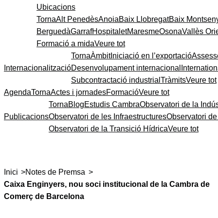
Ubicacions
Torna
Alt Penedès
Anoia
Baix Llobregat
Baix Montsen
Berguedà
Garraf
Hospitalet
Maresme
Osona
Vallès Ori
Formació a mida
Veure tot
Torna
Àmbit
Iniciació en l’exportació
Assess
Internacionalització
Desenvolupament internacional
Internatio
Subcontractació industrial
Tràmits
Veure tot
Agenda
Torna
Actes i jornades
Formació
Veure tot
Torna
Blog
Estudis Cambra
Observatori de la Indús
Publicacions
Observatori de les Infraestructures
Observatori d
Observatori de la Transició Hídrica
Veure tot
>
>
Inici
Notes de Premsa
Caixa Enginyers, nou soci institucional de la Cambra de
Comerç de Barcelona