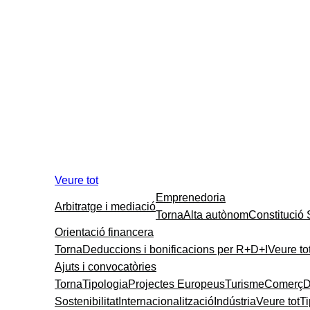
Veure tot
Emprenedoria
Arbitratge i mediació
Torna
Alta autònom
Constitució
Orientació financera
Torna
Deduccions i bonificacions per R+D+I
Veure to
Ajuts i convocatòries
Torna
Tipologia
Projectes Europeus
Turisme
Comerç
D
Sostenibilitat
Internacionalització
Indústria
Veure tot
T