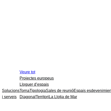
Veure tot
Projectes europeus
Lloguer d’espais
Solucions
Torna
Tipologia
Sales de reunió
Espais esdevenimien
i serveis
Diagonal
Territori
La Llotja de Mar