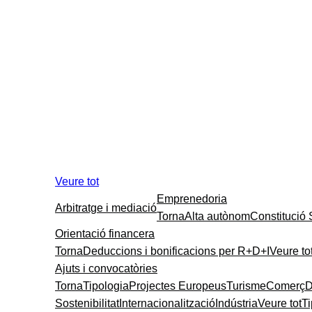
Veure tot
Emprenedoria
Arbitratge i mediació
Torna
Alta autònom
Constitució
Orientació financera
Torna
Deduccions i bonificacions per R+D+I
Veure to
Ajuts i convocatòries
Torna
Tipologia
Projectes Europeus
Turisme
Comerç
D
Sostenibilitat
Internacionalització
Indústria
Veure tot
T