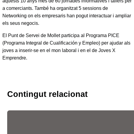
aquests 10 anys més de 60 jornades informatives i tallers per
a comerciants. També ha organitzat 5 sessions de
Networking on els empresaris han pogut interactuar i ampliar
els seus negocis.
El Punt de Servei de Mollet participa al Programa PICE
(Programa Integral de Cualificación y Empleo) per ajudar als
joves a inserir-se en el mon laboral i en el de Joves X
Emprendre.
Contingut relacionat
Les fires de l’ocupació
liderades per la Cambra
faciliten més de 10.300
entrevistes de feina