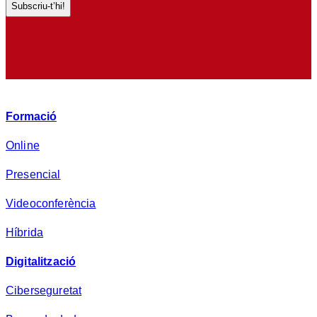
a
d
e
p
r
i
v
Formació
a
d
Online
e
Presencial
s
a
Videoconferència
*
Híbrida
Digitalització
Ciberseguretat