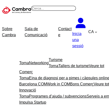
B
u
s
c
Sobre
Sala de
Contact
CA
a
Inicia
Cambra
Comunicació
e
r
una
sessió
Turisme
Torna
Networking
Torna
Tallers de turisme
Veure tot
Comerç
Torna
Eina de diagnosi per a pimes i càpsules onlin
Barcelona COM
Work in COM
Bons Comerç
Veure tot
Innovació
Torna
Programes d’ajuda / subvencions
Serveis a e
Impulsa Startup