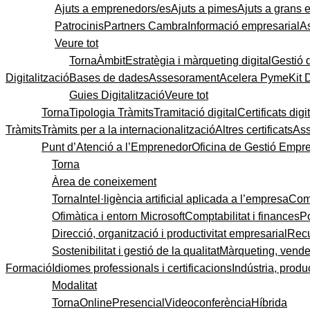
Ajuts a emprenedors/es
Ajuts a pimes
Ajuts a grans
Patrocinis
Partners Cambra
Informació empresarial
A
Veure tot
Torna
Àmbit
Estratègia i màrqueting digital
Gestió 
Digitalització
Bases de dades
Assesorament
Acelera Pyme
Kit 
Guies Digitalització
Veure tot
Torna
Tipologia Tràmits
Tramitació digital
Certificats digi
Tràmits
Tràmits per a la internacionalització
Altres certificats
As
Punt d’Atenció a l’Emprenedor
Oficina de Gestió Empre
Torna
Àrea de coneixement
Torna
Intel·ligència artificial aplicada a l’empresa
Come
Ofimàtica i entorn Microsoft
Comptabilitat i finances
P
Direcció, organització i productivitat empresarial
Recu
Sostenibilitat i gestió de la qualitat
Màrqueting, vendes
Formació
Idiomes professionals i certificacions
Indústria, produc
Modalitat
Torna
Online
Presencial
Videoconferència
Híbrida