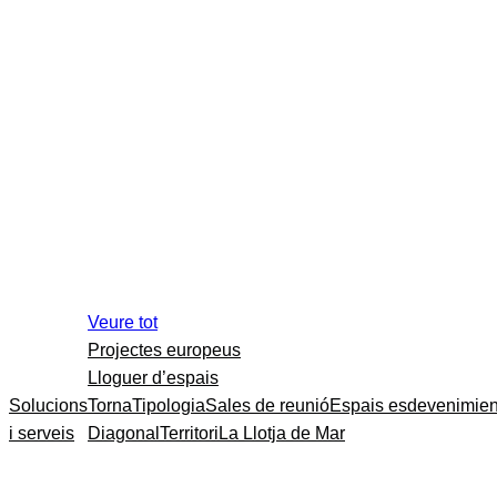
Veure tot
Projectes europeus
Lloguer d’espais
Solucions
Torna
Tipologia
Sales de reunió
Espais esdevenimien
i serveis
Diagonal
Territori
La Llotja de Mar