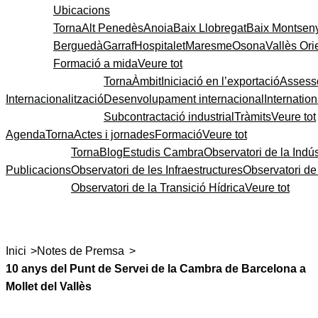
Ubicacions
Torna
Alt Penedès
Anoia
Baix Llobregat
Baix Montsen
Berguedà
Garraf
Hospitalet
Maresme
Osona
Vallès Ori
Formació a mida
Veure tot
Torna
Àmbit
Iniciació en l’exportació
Assess
Internacionalització
Desenvolupament internacional
Internatio
Subcontractació industrial
Tràmits
Veure tot
Agenda
Torna
Actes i jornades
Formació
Veure tot
Torna
Blog
Estudis Cambra
Observatori de la Indús
Publicacions
Observatori de les Infraestructures
Observatori d
Observatori de la Transició Hídrica
Veure tot
>
>
Inici
Notes de Premsa
10 anys del Punt de Servei de la Cambra de Barcelona a
Mollet del Vallès