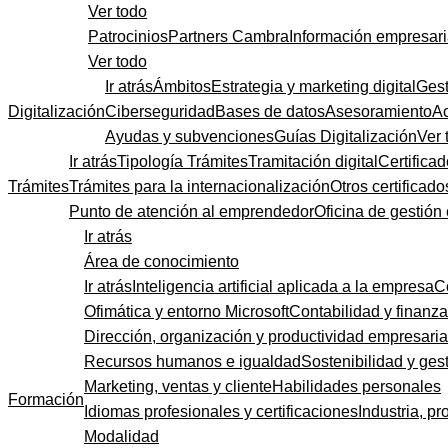
Ver todo
Patrocinios
Partners Cambra
Información empresari
Ver todo
Ir atrás
Ámbitos
Estrategia y marketing digital
Gest
Digitalización
Ciberseguridad
Bases de datos
Asesoramiento
A
Ayudas y subvenciones
Guías Digitalización
Ver 
Ir atrás
Tipología Trámites
Tramitación digital
Certificad
Trámites
Trámites para la internacionalización
Otros certificado
Punto de atención al emprendedor
Oficina de gestión
Ir atrás
Área de conocimiento
Ir atrás
Inteligencia artificial aplicada a la empresa
C
Ofimática y entorno Microsoft
Contabilidad y finanz
Dirección, organización y productividad empresaria
Recursos humanos e igualdad
Sostenibilidad y gest
Marketing, ventas y cliente
Habilidades personales
Formación
Idiomas profesionales y certificaciones
Industria, pr
Modalidad