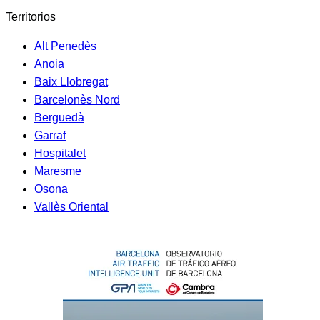
Territorios
Alt Penedès
Anoia
Baix Llobregat
Barcelonès Nord
Berguedà
Garraf
Hospitalet
Maresme
Osona
Vallès Oriental