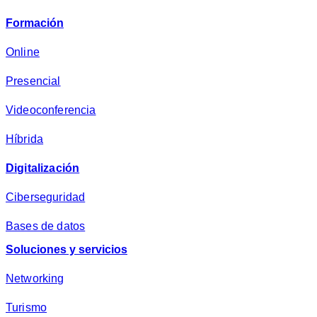
v
Formación
a
c
Online
i
Presencial
d
a
Videoconferencia
d
*
Híbrida
Digitalización
Ciberseguridad
Bases de datos
Soluciones y servicios
Networking
Turismo