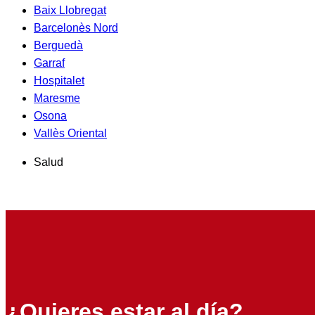
Baix Llobregat
Barcelonès Nord
Berguedà
Garraf
Hospitalet
Maresme
Osona
Vallès Oriental
Salud
¿Quieres estar al día?