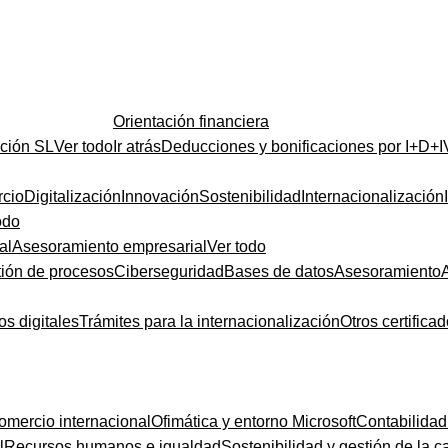
Orientación financiera
ución SL
Ver todo
Ir atrás
Deducciones y bonificaciones por I+D+I
cio
Digitalización
Innovación
Sostenibilidad
Internacionalización
odo
al
Asesoramiento empresarial
Ver todo
ión de procesos
Ciberseguridad
Bases de datos
Asesoramiento
os digitales
Trámites para la internacionalización
Otros certifica
omercio internacional
Ofimática y entorno Microsoft
Contabilidad
l
Recursos humanos e igualdad
Sostenibilidad y gestión de la c