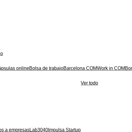
do
ápsulas online
Bolsa de trabajo
Barcelona COM
Work in COM
Bo
Ver todo
ios a empresas
Lab3040
Impulsa Startup