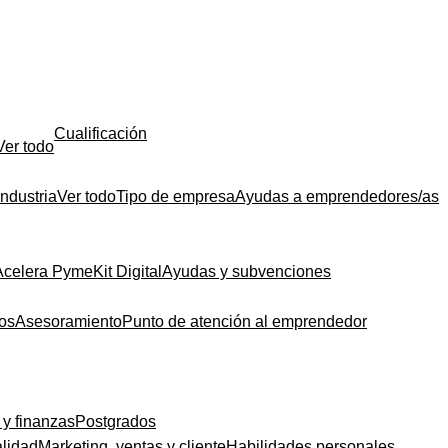
Cualificación
Ver todo
Industria
Ver todo
Tipo de empresa
Ayudas a emprendedores/as
Acelera Pyme
Kit Digital
Ayudas y subvenciones
dos
Asesoramiento
Punto de atención al emprendedor
 y finanzas
Postgrados
alidad
Marketing, ventas y cliente
Habilidades personales