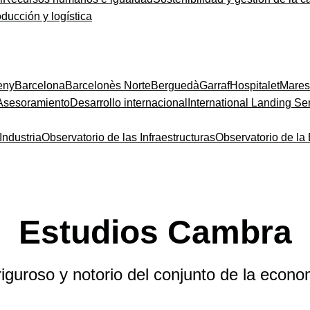
oducción y logística
eny
Barcelona
Barcelonès Norte
Berguedà
Garraf
Hospitalet
Mare
Asesoramiento
Desarrollo internacional
International Landing Se
Industria
Observatorio de las Infraestructuras
Observatorio de l
Estudios Cambra
riguroso y notorio del conjunto de la econ