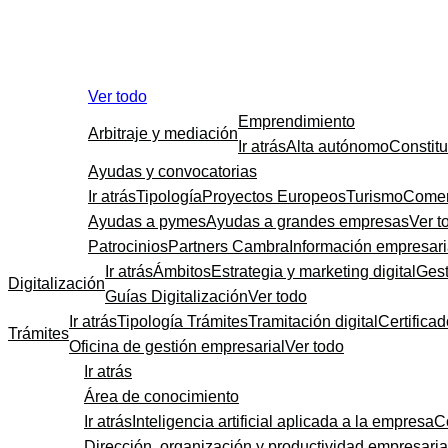
Ver todo
Emprendimiento
Arbitraje y mediación
Ir atrás
Alta autónomo
Constit
Ayudas y convocatorias
Ir atrás
Tipología
Proyectos Europeos
Turismo
Comer
Ayudas a pymes
Ayudas a grandes empresas
Ver t
Patrocinios
Partners Cambra
Información empresari
Ir atrás
Ámbitos
Estrategia y marketing digital
Gest
Digitalización
Guías Digitalización
Ver todo
Ir atrás
Tipología Trámites
Tramitación digital
Certificad
Trámites
Oficina de gestión empresarial
Ver todo
Ir atrás
Área de conocimiento
Ir atrás
Inteligencia artificial aplicada a la empresa
C
Dirección, organización y productividad empresaria