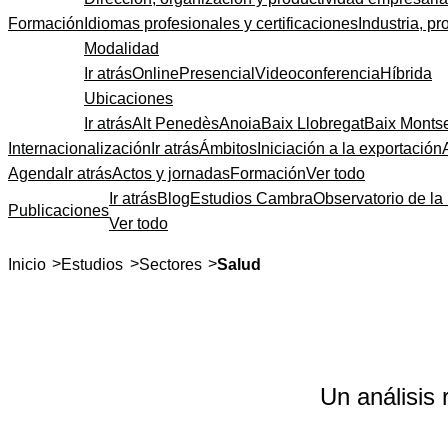
Formación
Idiomas profesionales y certificaciones
Industria, pr
Modalidad
Ir atrás
Online
Presencial
Videoconferencia
Híbrida
Ubicaciones
Ir atrás
Alt Penedès
Anoia
Baix Llobregat
Baix Monts
Internacionalización
Ir atrás
Ámbitos
Iniciación a la exportación
Agenda
Ir atrás
Actos y jornadas
Formación
Ver todo
Ir atrás
Blog
Estudios Cambra
Observatorio de la 
Publicaciones
Ver todo
>
>
>
Inicio
Estudios
Sectores
Salud
Un análisis 