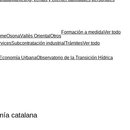
Formación a medida
Ver todo
sme
Osona
Vallès Oriental
Otros
rvices
Subcontratación industrial
Trámites
Ver todo
a Economía Urbana
Observatorio de la Transición Hídrica
omía catalana