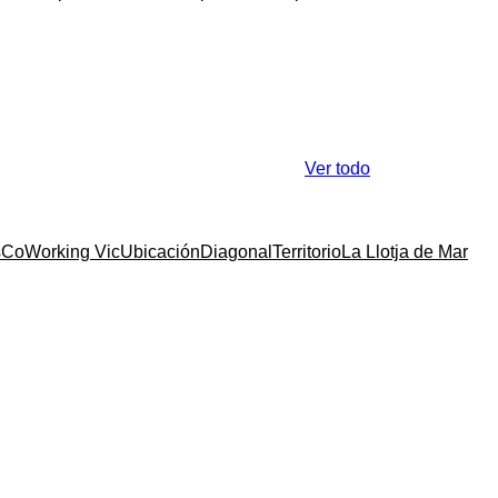
Ver todo
s
CoWorking Vic
Ubicación
Diagonal
Territorio
La Llotja de Mar