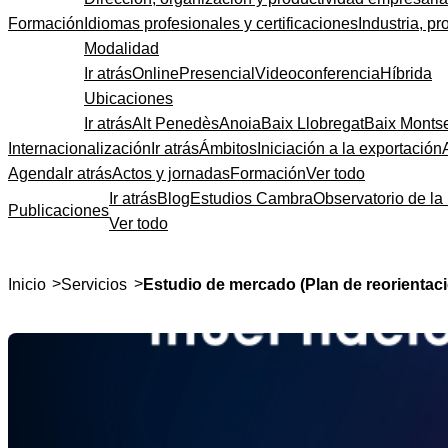
Formación
Idiomas profesionales y certificaciones
Industria, pr
Modalidad
Ir atrás
Online
Presencial
Videoconferencia
Híbrida
Ubicaciones
Ir atrás
Alt Penedès
Anoia
Baix Llobregat
Baix Monts
Internacionalización
Ir atrás
Ámbitos
Iniciación a la exportación
Agenda
Ir atrás
Actos y jornadas
Formación
Ver todo
Ir atrás
Blog
Estudios Cambra
Observatorio de la 
Publicaciones
Ver todo
>
>
Inicio
Servicios
Estudio de mercado (Plan de reorientac