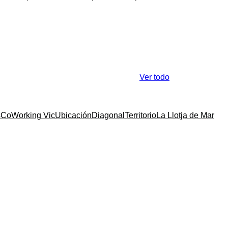
Ver todo
s
CoWorking Vic
Ubicación
Diagonal
Territorio
La Llotja de Mar