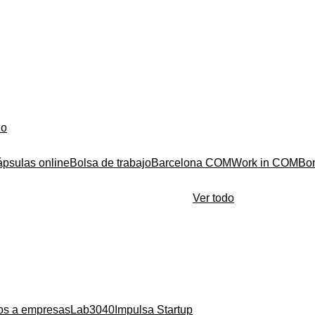
do
ápsulas online
Bolsa de trabajo
Barcelona COM
Work in COM
Bo
Ver todo
ios a empresas
Lab3040
Impulsa Startup