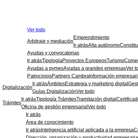
Ver todo
Emprendimiento
Arbitraje y mediación
Ir atrás
Alta autónomo
Constit
Ayudas y convocatorias
Ir atrás
Tipología
Proyectos Europeos
Turismo
Comer
Ayudas a pymes
Ayudas a grandes empresas
Ver t
Patrocinios
Partners Cambra
Información empresari
Ir atrás
Ámbitos
Estrategia y marketing digital
Gest
Digitalización
Guías Digitalización
Ver todo
Ir atrás
Tipología Trámites
Tramitación digital
Certificad
Trámites
Oficina de gestión empresarial
Ver todo
Ir atrás
Área de conocimiento
Ir atrás
Inteligencia artificial aplicada a la empresa
C
Dirección, organización y productividad empresaria