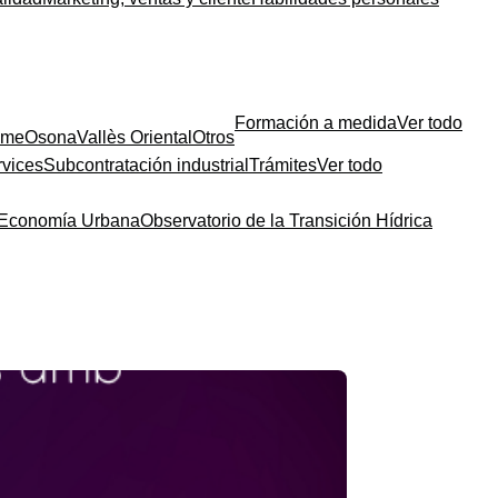
Formación a medida
Ver todo
sme
Osona
Vallès Oriental
Otros
rvices
Subcontratación industrial
Trámites
Ver todo
a Economía Urbana
Observatorio de la Transición Hídrica