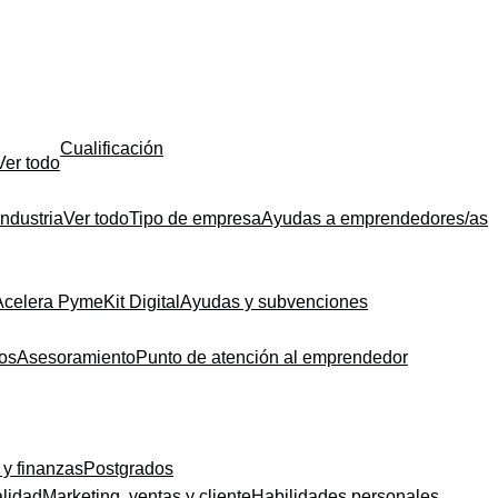
Cualificación
Ver todo
Industria
Ver todo
Tipo de empresa
Ayudas a emprendedores/as
Acelera Pyme
Kit Digital
Ayudas y subvenciones
dos
Asesoramiento
Punto de atención al emprendedor
 y finanzas
Postgrados
alidad
Marketing, ventas y cliente
Habilidades personales