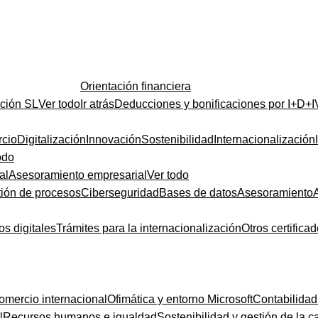
Orientación financiera
ución SL
Ver todo
Ir atrás
Deducciones y bonificaciones por I+D+I
cio
Digitalización
Innovación
Sostenibilidad
Internacionalización
odo
al
Asesoramiento empresarial
Ver todo
ión de procesos
Ciberseguridad
Bases de datos
Asesoramiento
os digitales
Trámites para la internacionalización
Otros certifica
omercio internacional
Ofimática y entorno Microsoft
Contabilidad
l
Recursos humanos e igualdad
Sostenibilidad y gestión de la c