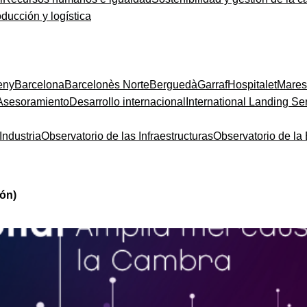
oducción y logística
eny
Barcelona
Barcelonès Norte
Berguedà
Garraf
Hospitalet
Mare
Asesoramiento
Desarrollo internacional
International Landing Se
Industria
Observatorio de las Infraestructuras
Observatorio de l
ión)