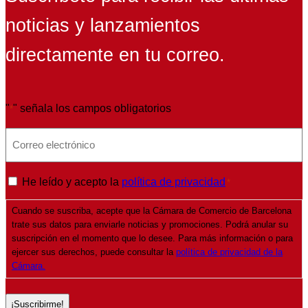
noticias y lanzamientos
directamente en tu correo.
"
" señala los campos obligatorios
*
E
m
a
P
He leído y acepto la
política de privacidad
*
i
o
l
Cuando se suscriba, acepte que la Cámara de Comercio de Barcelona
l
*
trate sus datos para enviarle noticias y promociones. Podrá anular su
í
suscripción en el momento que lo desee. Para más información o para
t
ejercer sus derechos, puede consultar la
política de privacidad de la
Cámara.
i
c
a