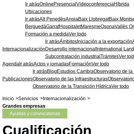
Ir atrás
Online
Presencial
Videoconferencia
Híbrida
Ubicaciones
Ir atrás
Alt Penedès
Anoia
Baix Llobregat
Baix Monts
Berguedà
Garraf
Hospitalet
Maresme
Osona
Vallès Or
Formación a medida
Ver todo
Ir atrás
Ámbitos
Iniciación a la exportación
Internacionalización
Desarrollo internacional
International Lan
Subcontratación industrial
Trámites
Ver to
Agenda
Ir atrás
Actos y jornadas
Formación
Ver todo
Ir atrás
Blog
Estudios Cambra
Observatorio de la 
Publicaciones
Observatorio de las Infraestructuras
Observatori
Observatorio de la Transición Hídrica
Ver todo
>
>
>
Inicio
Servicios
Internacionalización
Grandes empresas
Ayudas y convocatorias
Cualificación