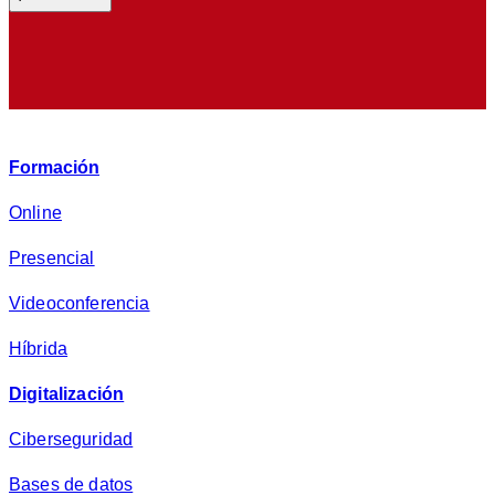
d
e
p
r
i
v
Formación
a
c
Online
i
Presencial
d
a
Videoconferencia
d
*
Híbrida
Digitalización
Ciberseguridad
Bases de datos