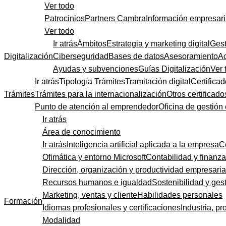
Ver todo
Patrocinios
Partners Cambra
Información empresari
Ver todo
Ir atrás
Ámbitos
Estrategia y marketing digital
Gest
Digitalización
Ciberseguridad
Bases de datos
Asesoramiento
A
Ayudas y subvenciones
Guías Digitalización
Ver 
Ir atrás
Tipología Trámites
Tramitación digital
Certificad
Trámites
Trámites para la internacionalización
Otros certificado
Punto de atención al emprendedor
Oficina de gestión
Ir atrás
Área de conocimiento
Ir atrás
Inteligencia artificial aplicada a la empresa
C
Ofimática y entorno Microsoft
Contabilidad y finanz
Dirección, organización y productividad empresaria
Recursos humanos e igualdad
Sostenibilidad y gest
Marketing, ventas y cliente
Habilidades personales
Formación
Idiomas profesionales y certificaciones
Industria, pr
Modalidad