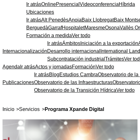
Ir atrás
Online
Presencial
Videoconferencia
Híbrida
Ubicaciones
Ir atrás
Alt Penedès
Anoia
Baix Llobregat
Baix Monts
Berguedà
Garraf
Hospitalet
Maresme
Osona
Vallès Or
Formación a medida
Ver todo
Ir atrás
Ámbitos
Iniciación a la exportación
Internacionalización
Desarrollo internacional
International Lan
Subcontratación industrial
Trámites
Ver to
Agenda
Ir atrás
Actos y jornadas
Formación
Ver todo
Ir atrás
Blog
Estudios Cambra
Observatorio de la 
Publicaciones
Observatorio de las Infraestructuras
Observatori
Observatorio de la Transición Hídrica
Ver todo
>
>
Inicio
Servicios
Programa Xpande Digital