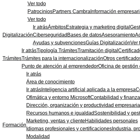
Ver todo
Patrocinios
Partners Cambra
Información empresari
Ver todo
Ir atrás
Ámbitos
Estrategia y marketing digital
Gest
Digitalización
Ciberseguridad
Bases de datos
Asesoramiento
A
Ayudas y subvenciones
Guías Digitalización
Ver 
Ir atrás
Tipología Trámites
Tramitación digital
Certificad
Trámites
Trámites para la internacionalización
Otros certificado
Punto de atención al emprendedor
Oficina de gestión
Ir atrás
Área de conocimiento
Ir atrás
Inteligencia artificial aplicada a la empresa
C
Ofimática y entorno Microsoft
Contabilidad y finanz
Dirección, organización y productividad empresaria
Recursos humanos e igualdad
Sostenibilidad y gest
Marketing, ventas y cliente
Habilidades personales
Formación
Idiomas profesionales y certificaciones
Industria, pr
Modalidad