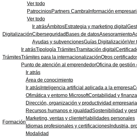
Ver todo
Patrocinios
Partners Cambra
Información empresari
Ver todo
Ir atrás
Ámbitos
Estrategia y marketing digital
Gest
Digitalización
Ciberseguridad
Bases de datos
Asesoramiento
A
Ayudas y subvenciones
Guías Digitalización
Ver 
Ir atrás
Tipología Trámites
Tramitación digital
Certificad
Trámites
Trámites para la internacionalización
Otros certificado
Punto de atención al emprendedor
Oficina de gestión
Ir atrás
Área de conocimiento
Ir atrás
Inteligencia artificial aplicada a la empresa
C
Ofimática y entorno Microsoft
Contabilidad y finanz
Dirección, organización y productividad empresaria
Recursos humanos e igualdad
Sostenibilidad y gest
Marketing, ventas y cliente
Habilidades personales
Formación
Idiomas profesionales y certificaciones
Industria, pr
Modalidad