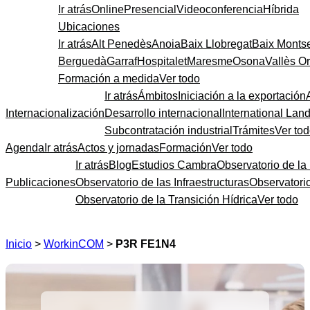
Ir atrás
Online
Presencial
Videoconferencia
Híbrida
Ubicaciones
Ir atrás
Alt Penedès
Anoia
Baix Llobregat
Baix Monts
Berguedà
Garraf
Hospitalet
Maresme
Osona
Vallès Or
Formación a medida
Ver todo
Ir atrás
Ámbitos
Iniciación a la exportación
Internacionalización
Desarrollo internacional
International Lan
Subcontratación industrial
Trámites
Ver to
Agenda
Ir atrás
Actos y jornadas
Formación
Ver todo
Ir atrás
Blog
Estudios Cambra
Observatorio de la 
Publicaciones
Observatorio de las Infraestructuras
Observatori
Observatorio de la Transición Hídrica
Ver todo
Inicio
>
WorkinCOM
>
P3R FE1N4