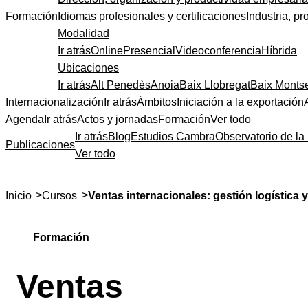
Formación
Idiomas profesionales y certificaciones
Industria, pr
Modalidad
Ir atrás
Online
Presencial
Videoconferencia
Híbrida
Ubicaciones
Ir atrás
Alt Penedès
Anoia
Baix Llobregat
Baix Monts
Internacionalización
Ir atrás
Ámbitos
Iniciación a la exportación
Agenda
Ir atrás
Actos y jornadas
Formación
Ver todo
Ir atrás
Blog
Estudios Cambra
Observatorio de la 
Publicaciones
Ver todo
>
>
Inicio
Cursos
Ventas internacionales: gestión logística 
Formación
Ventas