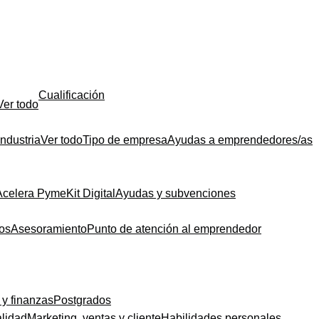
Cualificación
Ver todo
Industria
Ver todo
Tipo de empresa
Ayudas a emprendedores/as
Acelera Pyme
Kit Digital
Ayudas y subvenciones
dos
Asesoramiento
Punto de atención al emprendedor
 y finanzas
Postgrados
alidad
Marketing, ventas y cliente
Habilidades personales