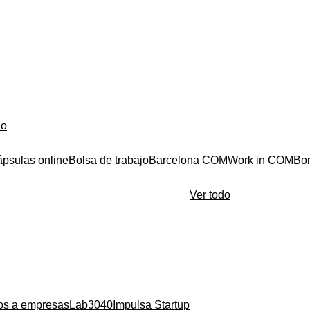
do
ápsulas online
Bolsa de trabajo
Barcelona COM
Work in COM
Bo
Ver todo
ios a empresas
Lab3040
Impulsa Startup