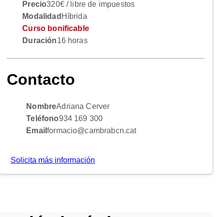
Precio
320€ / libre de impuestos
Modalidad
Híbrida
Curso bonificable
Duración
16 horas
Contacto
Nombre
Adriana Cerver
Teléfono
934 169 300
Email
formacio@cambrabcn.cat
Solicita más información