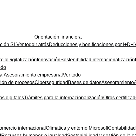
Orientación financiera
ución SL
Ver todo
Ir atrás
Deducciones y bonificaciones por I+D+I
cio
Digitalización
Innovación
Sostenibilidad
Internacionalización
odo
al
Asesoramiento empresarial
Ver todo
ión de procesos
Ciberseguridad
Bases de datos
Asesoramiento
os digitales
Trámites para la internacionalización
Otros certifica
omercio internacional
Ofimática y entorno Microsoft
Contabilidad
l
Recursos humanos e igualdad
Sostenibilidad y gestión de la c