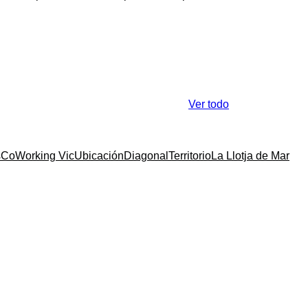
Ver todo
s
CoWorking Vic
Ubicación
Diagonal
Territorio
La Llotja de Mar