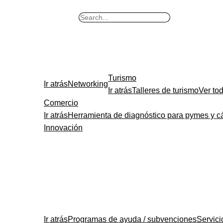
B
u
s
c
a
Turismo
r
Ir atrás
Networking
Ir atrás
Talleres de turismo
Ver to
Comercio
Ir atrás
Herramienta de diagnóstico para pymes y c
Innovación
Ir atrás
Programas de ayuda / subvenciones
Servic