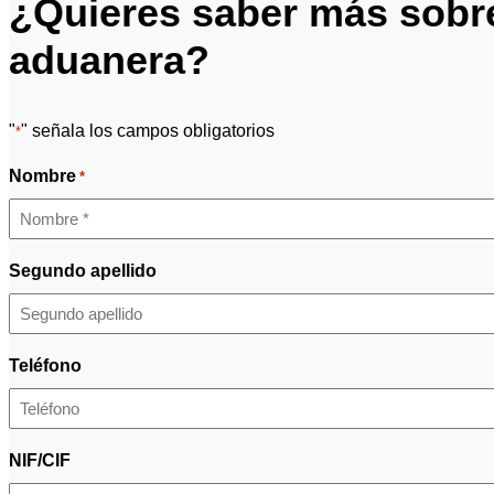
¿Quieres saber más sobre 
aduanera?
"
" señala los campos obligatorios
*
Nombre
*
Segundo apellido
Teléfono
NIF/CIF