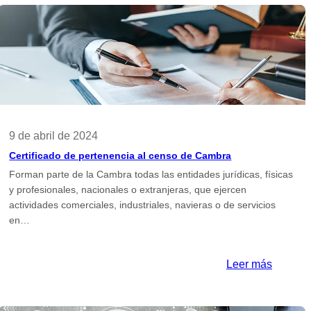
de
o
origen
arial
comunit
9 de abril de 2024
Certificado de pertenencia al censo de Cambra
Forman parte de la Cambra todas las entidades jurídicas, físicas
y profesionales, nacionales o extranjeras, que ejercen
actividades comerciales, industriales, navieras o de servicios
en…
:
Leer más
Certific
cado
de