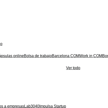
do
ápsulas online
Bolsa de trabajo
Barcelona COM
Work in COM
Bo
Ver todo
ios a empresas
Lab3040
Impulsa Startup