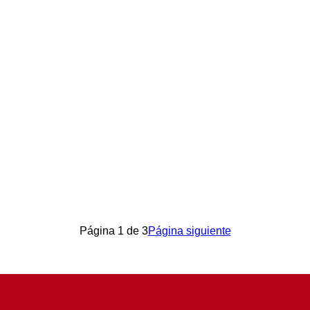
icado
Página
1
de
3
Página siguiente
mbres
tiles