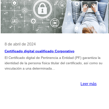
entos
cualifi
ciales
de
Repres
ante
Admini
Públic
8 de abril de 2024
Certificado digital cualificado Corporativo
El Certificado digital de Pertinencia a Entidad (PF) garantiza la
identidad de la persona física titular del certificado, así como su
vinculación a una determinada…
:
Leer más
rno
Certifi
digital
cualifi
Corpor