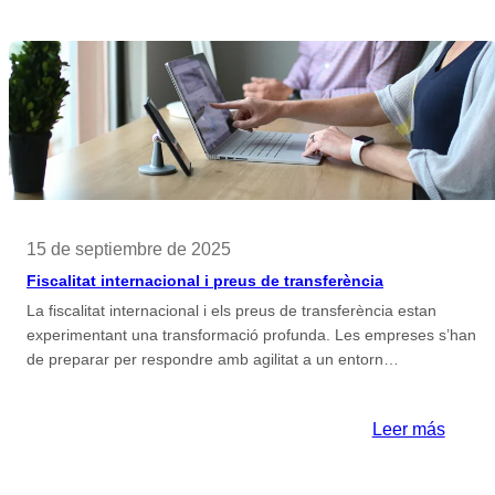
15 de septiembre de 2025
Fiscalitat internacional i preus de transferència
La fiscalitat internacional i els preus de transferència estan
experimentant una transformació profunda. Les empreses s’han
de preparar per respondre amb agilitat a un entorn…
:
Leer más
Fiscali
intern