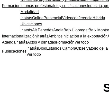
Formación
Idiomas profesionales y certificaciones
Industria, pr
Modalidad
Ir atrás
Online
Presencial
Videoconferencia
Híbrida
Ubicaciones
Ir atrás
Alt Penedès
Anoia
Baix Llobregat
Baix Monts
Internacionalización
Ir atrás
Ámbitos
Iniciación a la exportación
Agenda
Ir atrás
Actos y jornadas
Formación
Ver todo
Ir atrás
Blog
Estudios Cambra
Observatorio de la 
Publicaciones
Ver todo