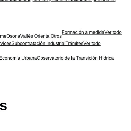
Formación a medida
Ver todo
sme
Osona
Vallès Oriental
Otros
rvices
Subcontratación industrial
Trámites
Ver todo
a Economía Urbana
Observatorio de la Transición Hídrica
s