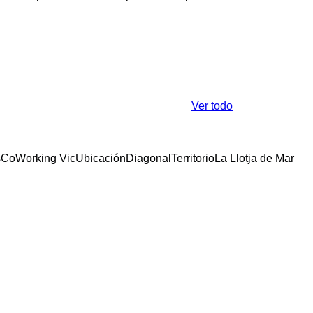
Ver todo
s
CoWorking Vic
Ubicación
Diagonal
Territorio
La Llotja de Mar