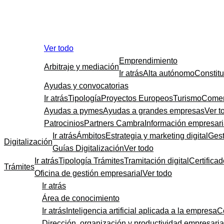
Ver todo
Emprendimiento
Arbitraje y mediación
Ir atrás
Alta autónomo
Constit
Ayudas y convocatorias
Ir atrás
Tipología
Proyectos Europeos
Turismo
Comer
Ayudas a pymes
Ayudas a grandes empresas
Ver t
Patrocinios
Partners Cambra
Información empresari
Ir atrás
Ámbitos
Estrategia y marketing digital
Gest
Digitalización
Guías Digitalización
Ver todo
Ir atrás
Tipología Trámites
Tramitación digital
Certificad
Trámites
Oficina de gestión empresarial
Ver todo
Ir atrás
Área de conocimiento
Ir atrás
Inteligencia artificial aplicada a la empresa
C
Dirección, organización y productividad empresaria