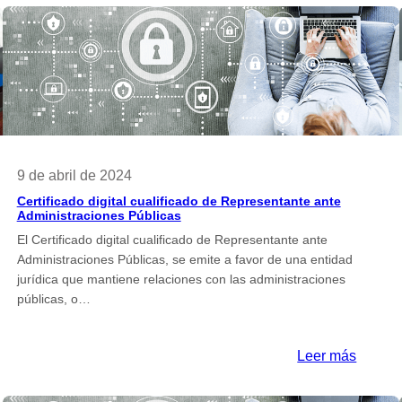
tamañ
empres
erència
9 de abril de 2024
Certificado digital cualificado de Representante ante
Administraciones Públicas
El Certificado digital cualificado de Representante ante
Administraciones Públicas, se emite a favor de una entidad
jurídica que mantiene relaciones con las administraciones
públicas, o…
:
Leer más
zación
Certifi
digital