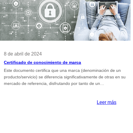
pertene
cado
al
censo
entante
de
Cambra
straciones
as
8 de abril de 2024
Certificado de conocimiento de marca
Este documento certifica que una marca (denominación de un
producto/servicio) se diferencia significativamente de otras en su
mercado de referencia, disfrutando por tanto de un…
:
Leer más
cado
Certific
de
cado
conocim
ativo
de