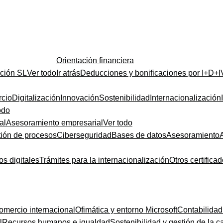
Orientación financiera
ución SL
Ver todo
Ir atrás
Deducciones y bonificaciones por I+D+I
cio
Digitalización
Innovación
Sostenibilidad
Internacionalización
odo
al
Asesoramiento empresarial
Ver todo
ión de procesos
Ciberseguridad
Bases de datos
Asesoramiento
os digitales
Trámites para la internacionalización
Otros certifica
omercio internacional
Ofimática y entorno Microsoft
Contabilidad
l
Recursos humanos e igualdad
Sostenibilidad y gestión de la c