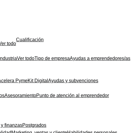
Cualificación
Ver todo
Industria
Ver todo
Tipo de empresa
Ayudas a emprendedores/as
Acelera Pyme
Kit Digital
Ayudas y subvenciones
dos
Asesoramiento
Punto de atención al emprendedor
 y finanzas
Postgrados
alidad
Marketing, ventas y cliente
Habilidades personales