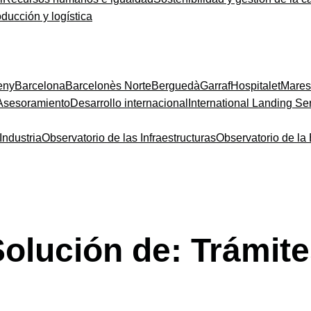
oducción y logística
eny
Barcelona
Barcelonès Norte
Berguedà
Garraf
Hospitalet
Mare
Asesoramiento
Desarrollo internacional
International Landing Se
Industria
Observatorio de las Infraestructuras
Observatorio de l
Solución de:
Trámite