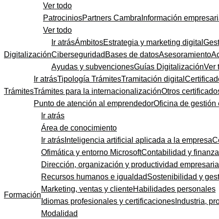
Ver todo
Patrocinios
Partners Cambra
Información empresari
Ver todo
Ir atrás
Ámbitos
Estrategia y marketing digital
Gest
Digitalización
Ciberseguridad
Bases de datos
Asesoramiento
A
Ayudas y subvenciones
Guías Digitalización
Ver 
Ir atrás
Tipología Trámites
Tramitación digital
Certificad
Trámites
Trámites para la internacionalización
Otros certificado
Punto de atención al emprendedor
Oficina de gestión
Ir atrás
Área de conocimiento
Ir atrás
Inteligencia artificial aplicada a la empresa
C
Ofimática y entorno Microsoft
Contabilidad y finanz
Dirección, organización y productividad empresaria
Recursos humanos e igualdad
Sostenibilidad y gest
Marketing, ventas y cliente
Habilidades personales
Formación
Idiomas profesionales y certificaciones
Industria, pr
Modalidad