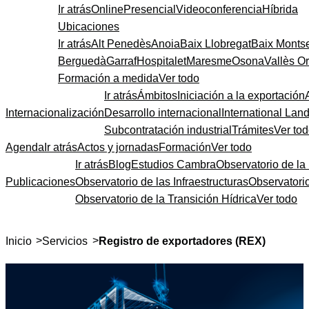
Ir atrás
Online
Presencial
Videoconferencia
Híbrida
Ubicaciones
Ir atrás
Alt Penedès
Anoia
Baix Llobregat
Baix Monts
Berguedà
Garraf
Hospitalet
Maresme
Osona
Vallès Or
Formación a medida
Ver todo
Ir atrás
Ámbitos
Iniciación a la exportación
Internacionalización
Desarrollo internacional
International Lan
Subcontratación industrial
Trámites
Ver to
Agenda
Ir atrás
Actos y jornadas
Formación
Ver todo
Ir atrás
Blog
Estudios Cambra
Observatorio de la 
Publicaciones
Observatorio de las Infraestructuras
Observatori
Observatorio de la Transición Hídrica
Ver todo
>
>
Inicio
Servicios
Registro de exportadores (REX)