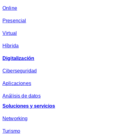
a
c
Online
i
Presencial
d
a
Virtual
d
*
Híbrida
Digitalización
Ciberseguridad
Aplicaciones
Análisis de datos
Soluciones y servicios
Networking
Turismo