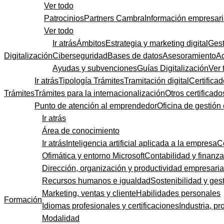
Ver todo
Patrocinios
Partners Cambra
Información empresari
Ver todo
Ir atrás
Ámbitos
Estrategia y marketing digital
Gest
Digitalización
Ciberseguridad
Bases de datos
Asesoramiento
A
Ayudas y subvenciones
Guías Digitalización
Ver 
Ir atrás
Tipología Trámites
Tramitación digital
Certificad
Trámites
Trámites para la internacionalización
Otros certificado
Punto de atención al emprendedor
Oficina de gestión
Ir atrás
Área de conocimiento
Ir atrás
Inteligencia artificial aplicada a la empresa
C
Ofimática y entorno Microsoft
Contabilidad y finanz
Dirección, organización y productividad empresaria
Recursos humanos e igualdad
Sostenibilidad y gest
Marketing, ventas y cliente
Habilidades personales
Formación
Idiomas profesionales y certificaciones
Industria, pr
Modalidad