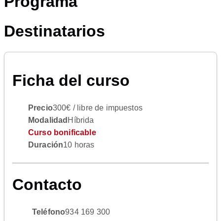
Programa
Destinatarios
Ficha del curso
Precio
300€ / libre de impuestos
Modalidad
Híbrida
Curso bonificable
Duración
10 horas
Contacto
Teléfono
934 169 300