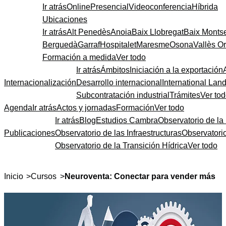
Ir atrás
Online
Presencial
Videoconferencia
Híbrida
Ubicaciones
Ir atrás
Alt Penedès
Anoia
Baix Llobregat
Baix Monts
Berguedà
Garraf
Hospitalet
Maresme
Osona
Vallès Or
Formación a medida
Ver todo
Ir atrás
Ámbitos
Iniciación a la exportación
Internacionalización
Desarrollo internacional
International Lan
Subcontratación industrial
Trámites
Ver to
Agenda
Ir atrás
Actos y jornadas
Formación
Ver todo
Ir atrás
Blog
Estudios Cambra
Observatorio de la 
Publicaciones
Observatorio de las Infraestructuras
Observatori
Observatorio de la Transición Hídrica
Ver todo
>
>
Inicio
Cursos
Neuroventa: Conectar para vender más