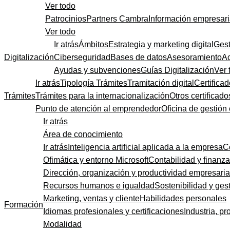
Ver todo
Patrocinios
Partners Cambra
Información empresari
Ver todo
Ir atrás
Ámbitos
Estrategia y marketing digital
Gest
Digitalización
Ciberseguridad
Bases de datos
Asesoramiento
A
Ayudas y subvenciones
Guías Digitalización
Ver 
Ir atrás
Tipología Trámites
Tramitación digital
Certificad
Trámites
Trámites para la internacionalización
Otros certificado
Punto de atención al emprendedor
Oficina de gestión
Ir atrás
Área de conocimiento
Ir atrás
Inteligencia artificial aplicada a la empresa
C
Ofimática y entorno Microsoft
Contabilidad y finanz
Dirección, organización y productividad empresaria
Recursos humanos e igualdad
Sostenibilidad y gest
Marketing, ventas y cliente
Habilidades personales
Formación
Idiomas profesionales y certificaciones
Industria, pr
Modalidad