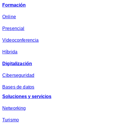
v
Formación
a
c
Online
i
Presencial
d
a
Videoconferencia
d
*
Híbrida
Digitalización
Ciberseguridad
Bases de datos
Soluciones y servicios
Networking
Turismo