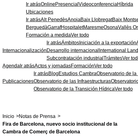
Ir atrás
Online
Presencial
Videoconferencia
Híbrida
Ubicaciones
Ir atrás
Alt Penedès
Anoia
Baix Llobregat
Baix Monts
Berguedà
Garraf
Hospitalet
Maresme
Osona
Vallès Or
Formación a medida
Ver todo
Ir atrás
Ámbitos
Iniciación a la exportación
Internacionalización
Desarrollo internacional
International Lan
Subcontratación industrial
Trámites
Ver to
Agenda
Ir atrás
Actos y jornadas
Formación
Ver todo
Ir atrás
Blog
Estudios Cambra
Observatorio de la 
Publicaciones
Observatorio de las Infraestructuras
Observatori
Observatorio de la Transición Hídrica
Ver todo
>
>
Inicio
Notas de Prensa
Fira de Barcelona, nuevo socio institucional de la
Cambra de Comerç de Barcelona