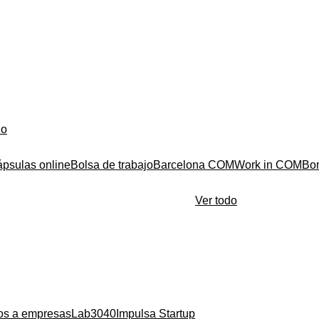
do
ápsulas online
Bolsa de trabajo
Barcelona COM
Work in COM
Bo
Ver todo
ios a empresas
Lab3040
Impulsa Startup