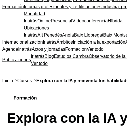
Formación
Idiomas profesionales y certificaciones
Industria, pr
Modalidad
Ir atrás
Online
Presencial
Videoconferencia
Híbrida
Ubicaciones
Ir atrás
Alt Penedès
Anoia
Baix Llobregat
Baix Monts
Internacionalización
Ir atrás
Ámbitos
Iniciación a la exportación
Agenda
Ir atrás
Actos y jornadas
Formación
Ver todo
Ir atrás
Blog
Estudios Cambra
Observatorio de la 
Publicaciones
Ver todo
>
>
Inicio
Cursos
Explora con la IA y reinventa tus habilida
Formación
Explora con la IA 