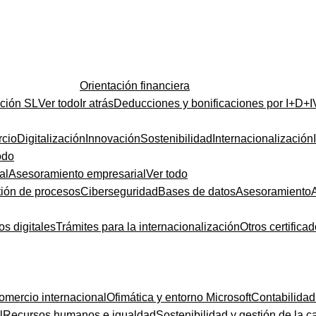
Orientación financiera
ución SL
Ver todo
Ir atrás
Deducciones y bonificaciones por I+D+I
cio
Digitalización
Innovación
Sostenibilidad
Internacionalización
odo
al
Asesoramiento empresarial
Ver todo
ión de procesos
Ciberseguridad
Bases de datos
Asesoramiento
os digitales
Trámites para la internacionalización
Otros certifica
omercio internacional
Ofimática y entorno Microsoft
Contabilidad
l
Recursos humanos e igualdad
Sostenibilidad y gestión de la c