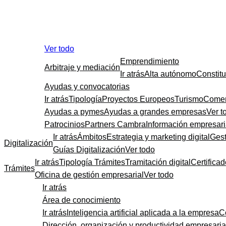
Ver todo
Emprendimiento
Arbitraje y mediación
Ir atrás
Alta autónomo
Constit
Ayudas y convocatorias
Ir atrás
Tipología
Proyectos Europeos
Turismo
Comer
Ayudas a pymes
Ayudas a grandes empresas
Ver t
Patrocinios
Partners Cambra
Información empresari
Ir atrás
Ámbitos
Estrategia y marketing digital
Gest
Digitalización
Guías Digitalización
Ver todo
Ir atrás
Tipología Trámites
Tramitación digital
Certificad
Trámites
Oficina de gestión empresarial
Ver todo
Ir atrás
Área de conocimiento
Ir atrás
Inteligencia artificial aplicada a la empresa
C
Dirección, organización y productividad empresaria