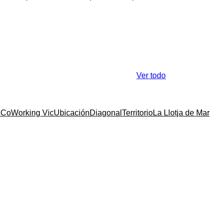
Ver todo
s
CoWorking Vic
Ubicación
Diagonal
Territorio
La Llotja de Mar