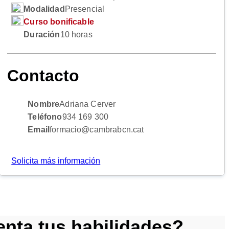
Modalidad
Presencial
Curso bonificable
Duración
10 horas
Contacto
Nombre
Adriana Cerver
Teléfono
934 169 300
Email
formacio@cambrabcn.cat
Solicita más información
enta tus habilidades?