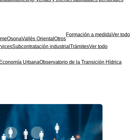
Formación a medida
Ver todo
sme
Osona
Vallès Oriental
Otros
rvices
Subcontratación industrial
Trámites
Ver todo
a Economía Urbana
Observatorio de la Transición Hídrica