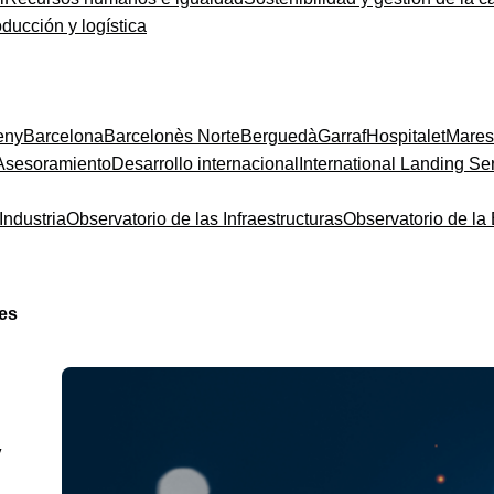
oducción y logística
eny
Barcelona
Barcelonès Norte
Berguedà
Garraf
Hospitalet
Mare
Asesoramiento
Desarrollo internacional
International Landing Se
Industria
Observatorio de las Infraestructuras
Observatorio de l
des
y