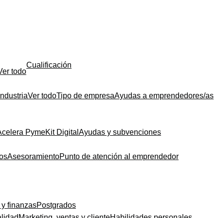
Cualificación
Ver todo
Industria
Ver todo
Tipo de empresa
Ayudas a emprendedores/as
Acelera Pyme
Kit Digital
Ayudas y subvenciones
dos
Asesoramiento
Punto de atención al emprendedor
 y finanzas
Postgrados
alidad
Marketing, ventas y cliente
Habilidades personales