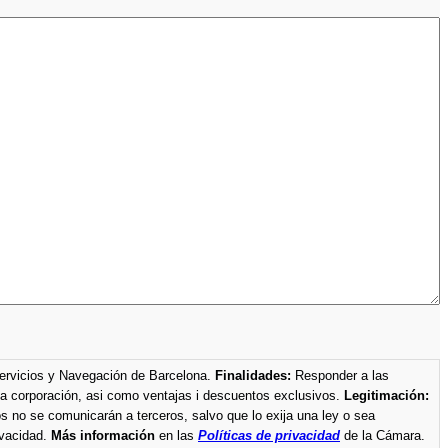
Servicios y Navegación de Barcelona.
Finalidades:
Responder a las
 sobre su ámbito de interés, y si lo señala, enviarle información de la corporación, asi como ventajas i descuentos exclusivos.
Legitimación:
s no se comunicarán a terceros, salvo que lo exija una ley o sea
ivacidad.
Más información
en las
Políticas de privacidad
de la Cámara.