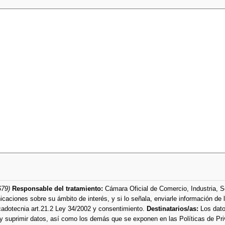
679)
Responsable del tratamiento:
Cámara Oficial de Comercio, Industria, 
consultas y dudas planteadas, enviar información solicitada, enviar comunicaciones
ercadotecnia art.21.2 Ley 34/2002 y consentimiento.
Destinatarios/as:
Los dato
 y suprimir datos, así como los demás que se exponen en las Políticas de Pr