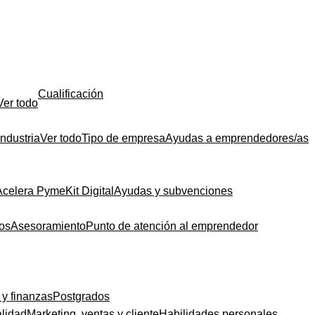
Cualificación
Ver todo
Industria
Ver todo
Tipo de empresa
Ayudas a emprendedores/as
Acelera Pyme
Kit Digital
Ayudas y subvenciones
dos
Asesoramiento
Punto de atención al emprendedor
 y finanzas
Postgrados
alidad
Marketing, ventas y cliente
Habilidades personales