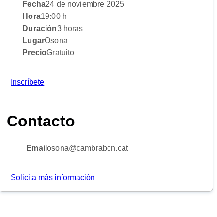
Fecha
24 de noviembre 2025
Hora
19:00 h
Duración
3 horas
Lugar
Osona
Precio
Gratuito
Inscríbete
Contacto
Email
osona@cambrabcn.cat
Solicita más información