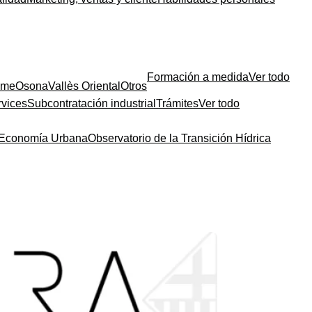
Formación a medida
Ver todo
sme
Osona
Vallès Oriental
Otros
rvices
Subcontratación industrial
Trámites
Ver todo
a Economía Urbana
Observatorio de la Transición Hídrica