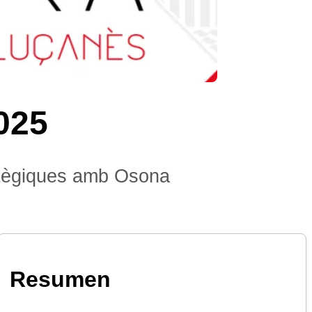
025
ratègiques amb Osona
Resumen