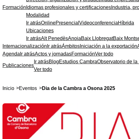
Formación
Idiomas profesionales y certificaciones
Industria, pr
Modalidad
Ir atrás
Online
Presencial
Videoconferencia
Híbrida
Ubicaciones
Ir atrás
Alt Penedès
Anoia
Baix Llobregat
Baix Monts
Internacionalización
Ir atrás
Ámbitos
Iniciación a la exportación
Agenda
Ir atrás
Actos y jornadas
Formación
Ver todo
Ir atrás
Blog
Estudios Cambra
Observatorio de la 
Publicaciones
Ver todo
>
>
Inicio
Eventos
Dia de la Cambra a Osona 2025