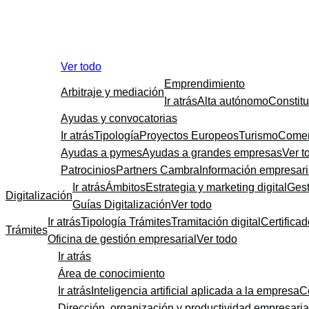
Ver todo
Emprendimiento
Arbitraje y mediación
Ir atrás
Alta autónomo
Constit
Ayudas y convocatorias
Ir atrás
Tipología
Proyectos Europeos
Turismo
Comer
Ayudas a pymes
Ayudas a grandes empresas
Ver t
Patrocinios
Partners Cambra
Información empresari
Ir atrás
Ámbitos
Estrategia y marketing digital
Gest
Digitalización
Guías Digitalización
Ver todo
Ir atrás
Tipología Trámites
Tramitación digital
Certificad
Trámites
Oficina de gestión empresarial
Ver todo
Ir atrás
Área de conocimiento
Ir atrás
Inteligencia artificial aplicada a la empresa
C
Dirección, organización y productividad empresaria