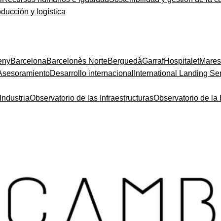
oducción y logística
eny
Barcelona
Barcelonès Norte
Berguedà
Garraf
Hospitalet
Mare
Asesoramiento
Desarrollo internacional
International Landing Se
Industria
Observatorio de las Infraestructuras
Observatorio de l