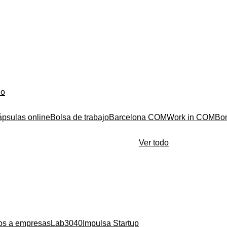
do
ápsulas online
Bolsa de trabajo
Barcelona COM
Work in COM
Bo
Ver todo
ios a empresas
Lab3040
Impulsa Startup