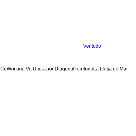
Ver todo
s
CoWorking Vic
Ubicación
Diagonal
Territorio
La Llotja de Mar