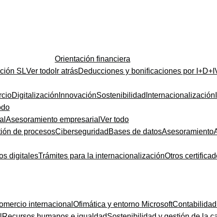
Orientación financiera
ución SL
Ver todo
Ir atrás
Deducciones y bonificaciones por I+D+I
cio
Digitalización
Innovación
Sostenibilidad
Internacionalización
odo
al
Asesoramiento empresarial
Ver todo
ión de procesos
Ciberseguridad
Bases de datos
Asesoramiento
os digitales
Trámites para la internacionalización
Otros certifica
omercio internacional
Ofimática y entorno Microsoft
Contabilidad
l
Recursos humanos e igualdad
Sostenibilidad y gestión de la c