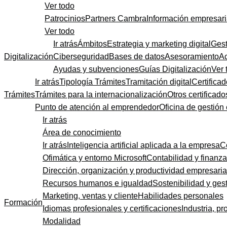
Ver todo
Patrocinios
Partners Cambra
Información empresari
Ver todo
Ir atrás
Ámbitos
Estrategia y marketing digital
Gest
Digitalización
Ciberseguridad
Bases de datos
Asesoramiento
A
Ayudas y subvenciones
Guías Digitalización
Ver 
Ir atrás
Tipología Trámites
Tramitación digital
Certificad
Trámites
Trámites para la internacionalización
Otros certificado
Punto de atención al emprendedor
Oficina de gestión
Ir atrás
Área de conocimiento
Ir atrás
Inteligencia artificial aplicada a la empresa
C
Ofimática y entorno Microsoft
Contabilidad y finanz
Dirección, organización y productividad empresaria
Recursos humanos e igualdad
Sostenibilidad y gest
Marketing, ventas y cliente
Habilidades personales
Formación
Idiomas profesionales y certificaciones
Industria, pr
Modalidad