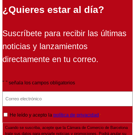
¿Quieres estar al día?
Suscríbete para recibir las últimas
noticias y lanzamientos
directamente en tu correo.
"
" señala los campos obligatorios
*
E
m
a
P
He leído y acepto la
política de privacidad
*
i
o
l
Cuando se suscriba, acepte que la Cámara de Comercio de Barcelona
l
*
trate sus datos para enviarle noticias y promociones. Podrá anular su