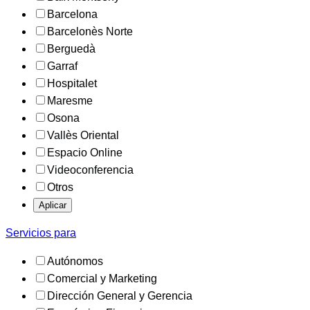
Barcelona
Barcelonès Norte
Berguedà
Garraf
Hospitalet
Maresme
Osona
Vallès Oriental
Espacio Online
Videoconferencia
Otros
Aplicar
Servicios para
Autónomos
Comercial y Marketing
Dirección General y Gerencia