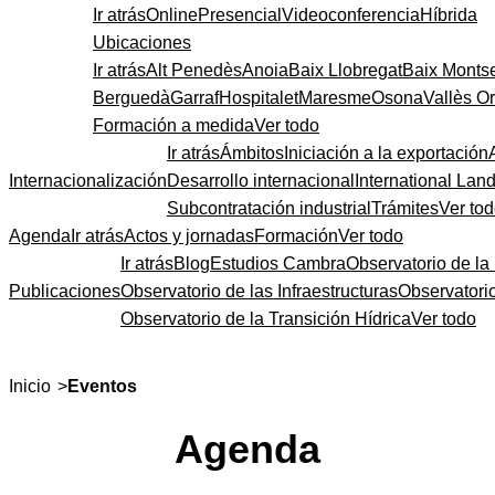
Ir atrás
Online
Presencial
Videoconferencia
Híbrida
Ubicaciones
Ir atrás
Alt Penedès
Anoia
Baix Llobregat
Baix Monts
Berguedà
Garraf
Hospitalet
Maresme
Osona
Vallès Or
Formación a medida
Ver todo
Ir atrás
Ámbitos
Iniciación a la exportación
Internacionalización
Desarrollo internacional
International Lan
Subcontratación industrial
Trámites
Ver to
Agenda
Ir atrás
Actos y jornadas
Formación
Ver todo
Ir atrás
Blog
Estudios Cambra
Observatorio de la 
Publicaciones
Observatorio de las Infraestructuras
Observatori
Observatorio de la Transición Hídrica
Ver todo
>
Inicio
Eventos
Agenda