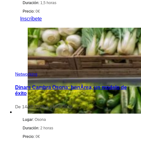
Duración:
1,5 horas
Precio:
0€
Inscríbete
Networking
Dinars Cambra Osona: bonÀrea, un modelo de
éxito
De 14/09/2026 a 14/09/2026
Lugar:
Osona
Duración:
2 horas
Precio:
0€