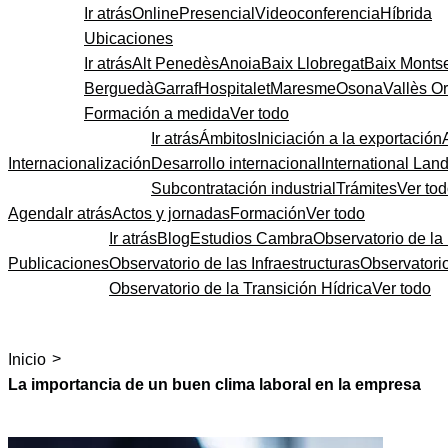
Ir atrás
Online
Presencial
Videoconferencia
Híbrida
Ubicaciones
Ir atrás
Alt Penedès
Anoia
Baix Llobregat
Baix Monts
Berguedà
Garraf
Hospitalet
Maresme
Osona
Vallès Or
Formación a medida
Ver todo
Ir atrás
Ámbitos
Iniciación a la exportación
Internacionalización
Desarrollo internacional
International Lan
Subcontratación industrial
Trámites
Ver to
Agenda
Ir atrás
Actos y jornadas
Formación
Ver todo
Ir atrás
Blog
Estudios Cambra
Observatorio de la 
Publicaciones
Observatorio de las Infraestructuras
Observatori
Observatorio de la Transición Hídrica
Ver todo
>
Inicio
La importancia de un buen clima laboral en la empresa