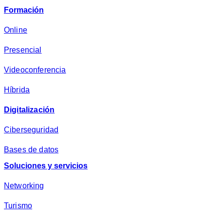
v
Formación
a
c
Online
i
Presencial
d
a
Videoconferencia
d
*
Híbrida
Digitalización
Ciberseguridad
Bases de datos
Soluciones y servicios
Networking
Turismo