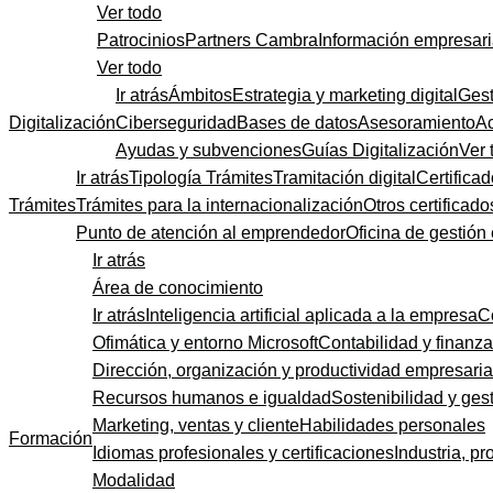
Ver todo
Patrocinios
Partners Cambra
Información empresari
Ver todo
Ir atrás
Ámbitos
Estrategia y marketing digital
Gest
Digitalización
Ciberseguridad
Bases de datos
Asesoramiento
A
Ayudas y subvenciones
Guías Digitalización
Ver 
Ir atrás
Tipología Trámites
Tramitación digital
Certificad
Trámites
Trámites para la internacionalización
Otros certificado
Punto de atención al emprendedor
Oficina de gestión
Ir atrás
Área de conocimiento
Ir atrás
Inteligencia artificial aplicada a la empresa
C
Ofimática y entorno Microsoft
Contabilidad y finanz
Dirección, organización y productividad empresaria
Recursos humanos e igualdad
Sostenibilidad y gest
Marketing, ventas y cliente
Habilidades personales
Formación
Idiomas profesionales y certificaciones
Industria, pr
Modalidad