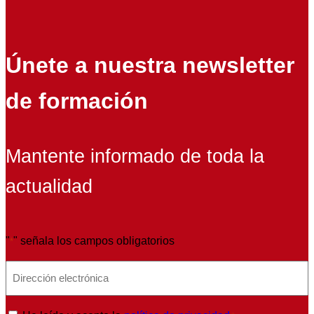
Únete a nuestra newsletter
de formación
Mantente informado de toda la
actualidad
"
" señala los campos obligatorios
*
E
m
a