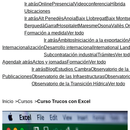
Ir atrás
Online
Presencial
Videoconferencia
Híbrida
Ubicaciones
Ir atrás
Alt Penedès
Anoia
Baix Llobregat
Baix Monts
Berguedà
Garraf
Hospitalet
Maresme
Osona
Vallès Or
Formación a medida
Ver todo
Ir atrás
Ámbitos
Iniciación a la exportación
Internacionalización
Desarrollo internacional
International Lan
Subcontratación industrial
Trámites
Ver to
Agenda
Ir atrás
Actos y jornadas
Formación
Ver todo
Ir atrás
Blog
Estudios Cambra
Observatorio de la 
Publicaciones
Observatorio de las Infraestructuras
Observatori
Observatorio de la Transición Hídrica
Ver todo
>
>
Inicio
Cursos
Curso Trucos con Excel