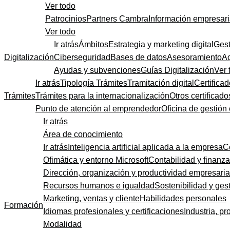
Ver todo
Patrocinios
Partners Cambra
Información empresari
Ver todo
Ir atrás
Ámbitos
Estrategia y marketing digital
Gest
Digitalización
Ciberseguridad
Bases de datos
Asesoramiento
A
Ayudas y subvenciones
Guías Digitalización
Ver 
Ir atrás
Tipología Trámites
Tramitación digital
Certificad
Trámites
Trámites para la internacionalización
Otros certificado
Punto de atención al emprendedor
Oficina de gestión
Ir atrás
Área de conocimiento
Ir atrás
Inteligencia artificial aplicada a la empresa
C
Ofimática y entorno Microsoft
Contabilidad y finanz
Dirección, organización y productividad empresaria
Recursos humanos e igualdad
Sostenibilidad y gest
Marketing, ventas y cliente
Habilidades personales
Formación
Idiomas profesionales y certificaciones
Industria, pr
Modalidad