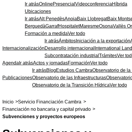
Ir atrás
Online
Presencial
Videoconferencia
Híbrida
Ubicaciones
Ir atrás
Alt Penedès
Anoia
Baix Llobregat
Baix Monts
Berguedà
Garraf
Hospitalet
Maresme
Osona
Vallès Or
Formación a medida
Ver todo
Ir atrás
Ámbitos
Iniciación a la exportación
Internacionalización
Desarrollo internacional
International Lan
Subcontratación industrial
Trámites
Ver to
Agenda
Ir atrás
Actos y jornadas
Formación
Ver todo
Ir atrás
Blog
Estudios Cambra
Observatorio de la 
Publicaciones
Observatorio de las Infraestructuras
Observatori
Observatorio de la Transición Hídrica
Ver todo
>
>
Inicio
Servicio Financiación Cambra
>
Financiación no bancaria y capital privado
Subvenciones y proyectos europeos