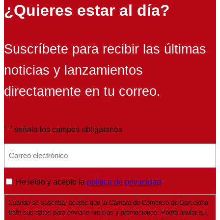
¿Quieres estar al día?
Suscríbete para recibir las últimas
noticias y lanzamientos
directamente en tu correo.
"
" señala los campos obligatorios
*
E
m
a
P
He leído y acepto la
política de privacidad
*
i
o
l
Cuando se suscriba, acepte que la Cámara de Comercio de Barcelona
l
*
trate sus datos para enviarle noticias y promociones. Podrá anular su
í