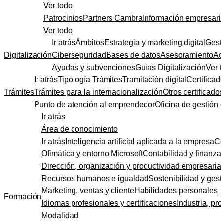
Ver todo
Patrocinios
Partners Cambra
Información empresari
Ver todo
Ir atrás
Ámbitos
Estrategia y marketing digital
Gest
Digitalización
Ciberseguridad
Bases de datos
Asesoramiento
A
Ayudas y subvenciones
Guías Digitalización
Ver 
Ir atrás
Tipología Trámites
Tramitación digital
Certificad
Trámites
Trámites para la internacionalización
Otros certificado
Punto de atención al emprendedor
Oficina de gestión
Ir atrás
Área de conocimiento
Ir atrás
Inteligencia artificial aplicada a la empresa
C
Ofimática y entorno Microsoft
Contabilidad y finanz
Dirección, organización y productividad empresaria
Recursos humanos e igualdad
Sostenibilidad y gest
Marketing, ventas y cliente
Habilidades personales
Formación
Idiomas profesionales y certificaciones
Industria, pr
Modalidad