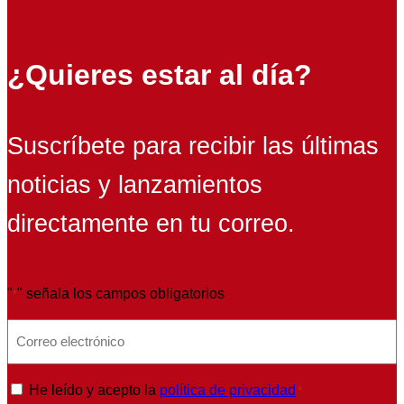
¿Quieres estar al día?
Suscríbete para recibir las últimas
noticias y lanzamientos
directamente en tu correo.
"
" señala los campos obligatorios
*
E
m
a
P
He leído y acepto la
política de privacidad
*
i