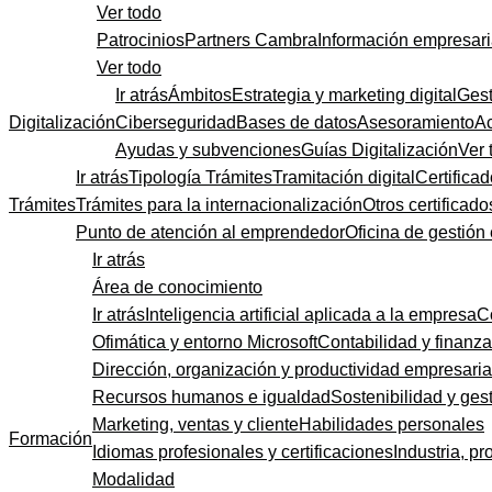
Ver todo
Patrocinios
Partners Cambra
Información empresari
Ver todo
Ir atrás
Ámbitos
Estrategia y marketing digital
Gest
Digitalización
Ciberseguridad
Bases de datos
Asesoramiento
A
Ayudas y subvenciones
Guías Digitalización
Ver 
Ir atrás
Tipología Trámites
Tramitación digital
Certificad
Trámites
Trámites para la internacionalización
Otros certificado
Punto de atención al emprendedor
Oficina de gestión
Ir atrás
Área de conocimiento
Ir atrás
Inteligencia artificial aplicada a la empresa
C
Ofimática y entorno Microsoft
Contabilidad y finanz
Dirección, organización y productividad empresaria
Recursos humanos e igualdad
Sostenibilidad y gest
Marketing, ventas y cliente
Habilidades personales
Formación
Idiomas profesionales y certificaciones
Industria, pr
Modalidad