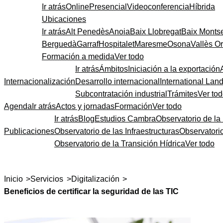
Ir atrás
Online
Presencial
Videoconferencia
Híbrida
Ubicaciones
Ir atrás
Alt Penedès
Anoia
Baix Llobregat
Baix Monts
Berguedà
Garraf
Hospitalet
Maresme
Osona
Vallès Or
Formación a medida
Ver todo
Ir atrás
Ámbitos
Iniciación a la exportación
Internacionalización
Desarrollo internacional
International Lan
Subcontratación industrial
Trámites
Ver to
Agenda
Ir atrás
Actos y jornadas
Formación
Ver todo
Ir atrás
Blog
Estudios Cambra
Observatorio de la 
Publicaciones
Observatorio de las Infraestructuras
Observatori
Observatorio de la Transición Hídrica
Ver todo
>
>
>
Inicio
Servicios
Digitalización
Beneficios de certificar la seguridad de las TIC