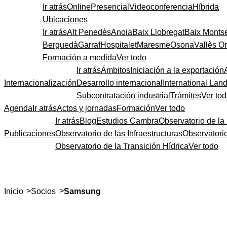
Ir atrás
Online
Presencial
Videoconferencia
Híbrida
Ubicaciones
Ir atrás
Alt Penedès
Anoia
Baix Llobregat
Baix Monts
Berguedà
Garraf
Hospitalet
Maresme
Osona
Vallès Or
Formación a medida
Ver todo
Ir atrás
Ámbitos
Iniciación a la exportación
Internacionalización
Desarrollo internacional
International Lan
Subcontratación industrial
Trámites
Ver to
Agenda
Ir atrás
Actos y jornadas
Formación
Ver todo
Ir atrás
Blog
Estudios Cambra
Observatorio de la 
Publicaciones
Observatorio de las Infraestructuras
Observatori
Observatorio de la Transición Hídrica
Ver todo
>
>
Inicio
Socios
Samsung