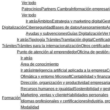
Ver todo
Patrocinios
Partners Cambra
Información empresari
Ver todo
Ir atrás
Ámbitos
Estrategia y marketing digital
Gest
Digitalización
Ciberseguridad
Bases de datos
Asesoramiento
A
Ayudas y subvenciones
Guías Digitalización
Ver 
Ir atrás
Tipología Trámites
Tramitación digital
Certificad
Trámites
Trámites para la internacionalización
Otros certificado
Punto de atención al emprendedor
Oficina de gestión
Ir atrás
Área de conocimiento
Ir atrás
Inteligencia artificial aplicada a la empresa
C
Ofimática y entorno Microsoft
Contabilidad y finanz
Dirección, organización y productividad empresaria
Recursos humanos e igualdad
Sostenibilidad y gest
Marketing, ventas y cliente
Habilidades personales
Formación
Idiomas profesionales y certificaciones
Industria, pr
Modalidad