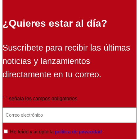
¿Quieres estar al día?
Suscríbete para recibir las últimas
noticias y lanzamientos
directamente en tu correo.
"
" señala los campos obligatorios
*
E
m
a
P
He leído y acepto la
política de privacidad
*
i