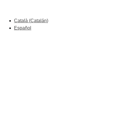
Català
(
Catalán
)
Español