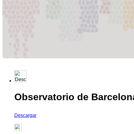
ciudades del 
El
Observatori
El estudio pret
como para atrae
Observatorio de Barcelona
Descargar