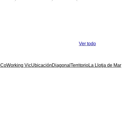
Ver todo
s
CoWorking Vic
Ubicación
Diagonal
Territorio
La Llotja de Mar