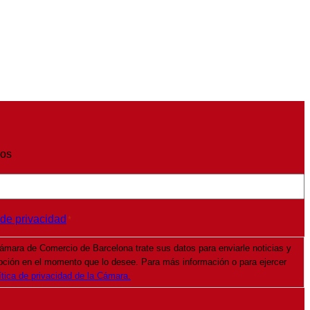
ios
 de privacidad
*
ámara de Comercio de Barcelona trate sus datos para enviarle noticias y
pción en el momento que lo desee. Para más información o para ejercer
ítica de privacidad de la Cámara.