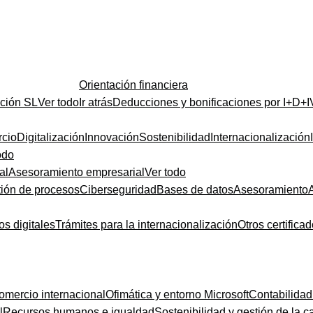
Orientación financiera
ución SL
Ver todo
Ir atrás
Deducciones y bonificaciones por I+D+I
cio
Digitalización
Innovación
Sostenibilidad
Internacionalización
odo
al
Asesoramiento empresarial
Ver todo
ión de procesos
Ciberseguridad
Bases de datos
Asesoramiento
os digitales
Trámites para la internacionalización
Otros certifica
omercio internacional
Ofimática y entorno Microsoft
Contabilidad
l
Recursos humanos e igualdad
Sostenibilidad y gestión de la c