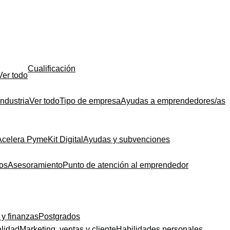
Cualificación
Ver todo
Industria
Ver todo
Tipo de empresa
Ayudas a emprendedores/as
Acelera Pyme
Kit Digital
Ayudas y subvenciones
dos
Asesoramiento
Punto de atención al emprendedor
 y finanzas
Postgrados
alidad
Marketing, ventas y cliente
Habilidades personales