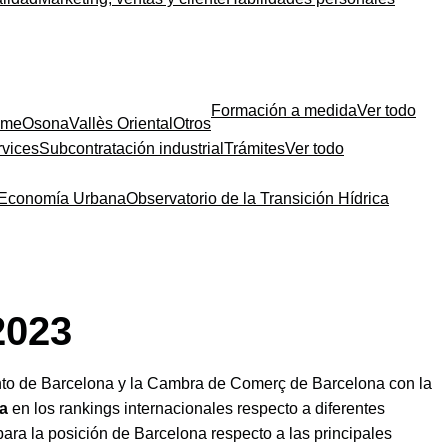
Formación a medida
Ver todo
sme
Osona
Vallès Oriental
Otros
rvices
Subcontratación industrial
Trámites
Ver todo
a Economía Urbana
Observatorio de la Transición Hídrica
2023
nto de Barcelona y la Cambra de Comerç de Barcelona con la
a
en los rankings internacionales respecto a diferentes
ara la posición de Barcelona respecto a las principales