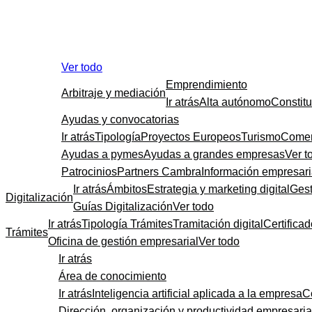
Ver todo
Emprendimiento
Arbitraje y mediación
Ir atrás
Alta autónomo
Constit
Ayudas y convocatorias
Ir atrás
Tipología
Proyectos Europeos
Turismo
Comer
Ayudas a pymes
Ayudas a grandes empresas
Ver t
Patrocinios
Partners Cambra
Información empresari
Ir atrás
Ámbitos
Estrategia y marketing digital
Gest
Digitalización
Guías Digitalización
Ver todo
Ir atrás
Tipología Trámites
Tramitación digital
Certificad
Trámites
Oficina de gestión empresarial
Ver todo
Ir atrás
Área de conocimiento
Ir atrás
Inteligencia artificial aplicada a la empresa
C
Dirección, organización y productividad empresaria