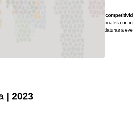
mundo.
o
se ha convertido en una referencia para
medir la competitivi
ende ofrecer referencias a instituciones y multinacionales con 
r talento y dar apoyo en la presentación de candidaturas a eve
 | 2023