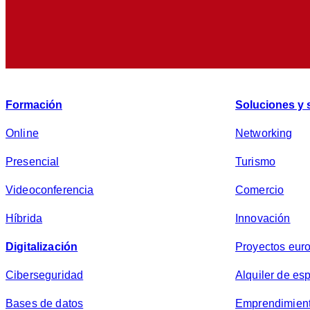
Formación
Soluciones y 
Online
Networking
Presencial
Turismo
Videoconferencia
Comercio
Híbrida
Innovación
Digitalización
Proyectos eur
Ciberseguridad
Alquiler de es
Bases de datos
Emprendimien