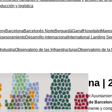
oducción y logística
eny
Barcelona
Barcelonès Norte
Berguedà
Garraf
Hospitalet
Mare
Asesoramiento
Desarrollo internacional
International Landing Se
Industria
Observatorio de las Infraestructuras
Observatorio de l
vatorio de Barcelona | 
o
de Barcelona es una publicación promovida por el Ayuntamie
e otras entidades que recoge
el posicionamiento de Barcelon
onómicos y sociales. El análisis se presenta anualmente y comp