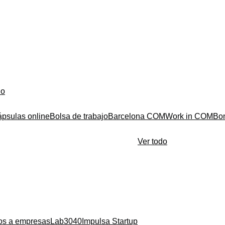
do
ápsulas online
Bolsa de trabajo
Barcelona COM
Work in COM
Bo
Ver todo
ios a empresas
Lab3040
Impulsa Startup