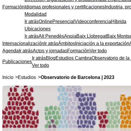
Formación
Idiomas profesionales y certificaciones
Industria, pr
Modalidad
Ir atrás
Online
Presencial
Videoconferencia
Híbrida
Ubicaciones
Ir atrás
Alt Penedès
Anoia
Baix Llobregat
Baix Monts
Internacionalización
Ir atrás
Ámbitos
Iniciación a la exportación
Agenda
Ir atrás
Actos y jornadas
Formación
Ver todo
Ir atrás
Blog
Estudios Cambra
Observatorio de la 
Publicaciones
Ver todo
>
>
Inicio
Estudios
Observatorio de Barcelona | 2023
Obser
El
Observatori
colaboración d
indicadores ec