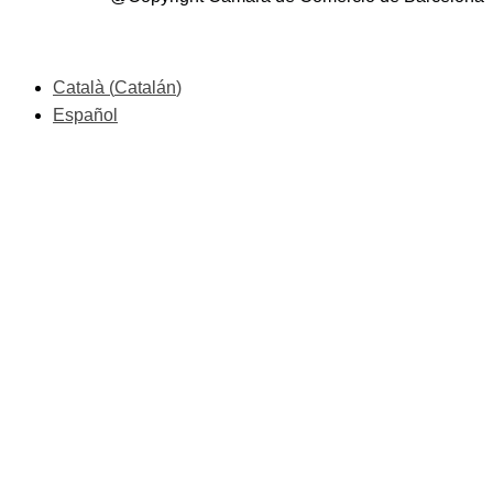
Català
(
Catalán
)
Español