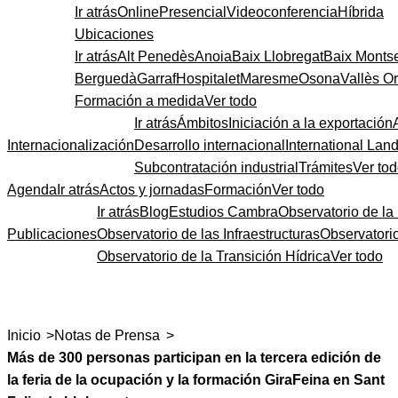
Ir atrás
Online
Presencial
Videoconferencia
Híbrida
Ubicaciones
Ir atrás
Alt Penedès
Anoia
Baix Llobregat
Baix Monts
Berguedà
Garraf
Hospitalet
Maresme
Osona
Vallès Or
Formación a medida
Ver todo
Ir atrás
Ámbitos
Iniciación a la exportación
Internacionalización
Desarrollo internacional
International Lan
Subcontratación industrial
Trámites
Ver to
Agenda
Ir atrás
Actos y jornadas
Formación
Ver todo
Ir atrás
Blog
Estudios Cambra
Observatorio de la 
Publicaciones
Observatorio de las Infraestructuras
Observatori
Observatorio de la Transición Hídrica
Ver todo
>
>
Inicio
Notas de Prensa
Más de 300 personas participan en la tercera edición de
la feria de la ocupación y la formación GiraFeina en Sant