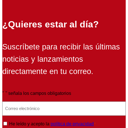
¿Quieres estar al día?
Suscríbete para recibir las últimas
noticias y lanzamientos
directamente en tu correo.
"
" señala los campos obligatorios
*
E
m
a
P
He leído y acepto la
política de privacidad
*
i