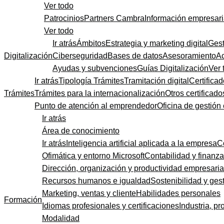
Ver todo
Patrocinios
Partners Cambra
Información empresari
Ver todo
Ir atrás
Ámbitos
Estrategia y marketing digital
Gest
Digitalización
Ciberseguridad
Bases de datos
Asesoramiento
A
Ayudas y subvenciones
Guías Digitalización
Ver 
Ir atrás
Tipología Trámites
Tramitación digital
Certificad
Trámites
Trámites para la internacionalización
Otros certificado
Punto de atención al emprendedor
Oficina de gestión
Ir atrás
Área de conocimiento
Ir atrás
Inteligencia artificial aplicada a la empresa
C
Ofimática y entorno Microsoft
Contabilidad y finanz
Dirección, organización y productividad empresaria
Recursos humanos e igualdad
Sostenibilidad y gest
Marketing, ventas y cliente
Habilidades personales
Formación
Idiomas profesionales y certificaciones
Industria, pr
Modalidad