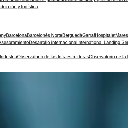
oducción y logística
eny
Barcelona
Barcelonès Norte
Berguedà
Garraf
Hospitalet
Mare
Asesoramiento
Desarrollo internacional
International Landing Se
Industria
Observatorio de las Infraestructuras
Observatorio de l