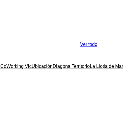
Ver todo
s
CoWorking Vic
Ubicación
Diagonal
Territorio
La Llotja de Mar