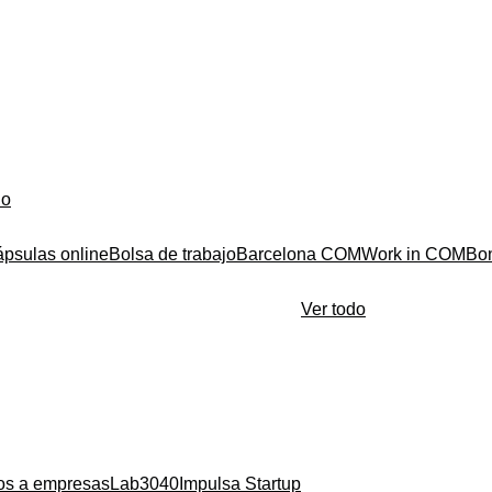
do
ápsulas online
Bolsa de trabajo
Barcelona COM
Work in COM
Bo
Ver todo
ios a empresas
Lab3040
Impulsa Startup