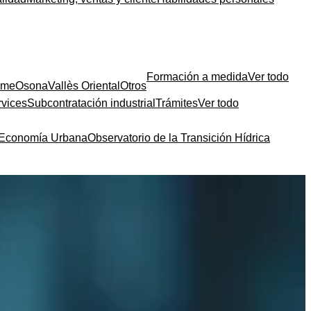
Formación a medida
Ver todo
sme
Osona
Vallès Oriental
Otros
rvices
Subcontratación industrial
Trámites
Ver todo
a Economía Urbana
Observatorio de la Transición Hídrica