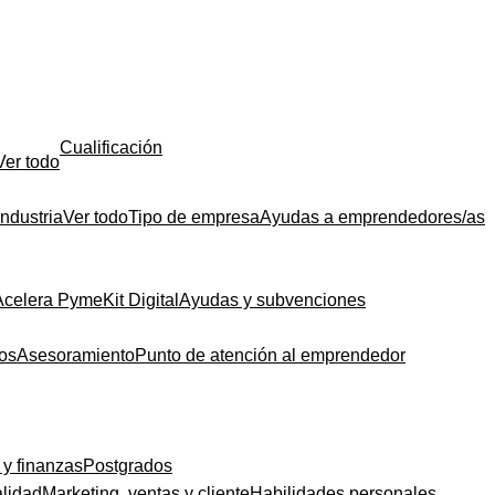
Cualificación
Ver todo
Industria
Ver todo
Tipo de empresa
Ayudas a emprendedores/as
Acelera Pyme
Kit Digital
Ayudas y subvenciones
dos
Asesoramiento
Punto de atención al emprendedor
 y finanzas
Postgrados
alidad
Marketing, ventas y cliente
Habilidades personales