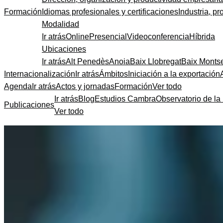
Formación
Idiomas profesionales y certificaciones
Industria, pr
Modalidad
Ir atrás
Online
Presencial
Videoconferencia
Híbrida
Ubicaciones
Ir atrás
Alt Penedès
Anoia
Baix Llobregat
Baix Monts
Internacionalización
Ir atrás
Ámbitos
Iniciación a la exportación
Agenda
Ir atrás
Actos y jornadas
Formación
Ver todo
Ir atrás
Blog
Estudios Cambra
Observatorio de la 
Publicaciones
Ver todo