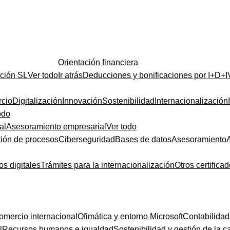
Orientación financiera
ución SL
Ver todo
Ir atrás
Deducciones y bonificaciones por I+D+I
cio
Digitalización
Innovación
Sostenibilidad
Internacionalización
odo
al
Asesoramiento empresarial
Ver todo
ión de procesos
Ciberseguridad
Bases de datos
Asesoramiento
os digitales
Trámites para la internacionalización
Otros certifica
omercio internacional
Ofimática y entorno Microsoft
Contabilidad
l
Recursos humanos e igualdad
Sostenibilidad y gestión de la c