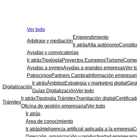
Ver todo
Emprendimiento
Arbitraje y mediación
Ir atrás
Alta autónomo
Constit
Ayudas y convocatorias
Ir atrás
Tipología
Proyectos Europeos
Turismo
Comer
Ayudas a pymes
Ayudas a grandes empresas
Ver t
Patrocinios
Partners Cambra
Información empresari
Ir atrás
Ámbitos
Estrategia y marketing digital
Gest
Digitalización
Guías Digitalización
Ver todo
Ir atrás
Tipología Trámites
Tramitación digital
Certificad
Trámites
Oficina de gestión empresarial
Ver todo
Ir atrás
Área de conocimiento
Ir atrás
Inteligencia artificial aplicada a la empresa
C
Dirección, organización y productividad empresaria