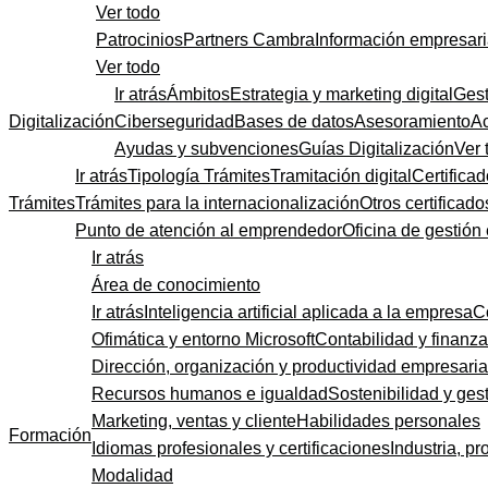
Ver todo
Patrocinios
Partners Cambra
Información empresari
Ver todo
Ir atrás
Ámbitos
Estrategia y marketing digital
Gest
Digitalización
Ciberseguridad
Bases de datos
Asesoramiento
A
Ayudas y subvenciones
Guías Digitalización
Ver 
Ir atrás
Tipología Trámites
Tramitación digital
Certificad
Trámites
Trámites para la internacionalización
Otros certificado
Punto de atención al emprendedor
Oficina de gestión
Ir atrás
Área de conocimiento
Ir atrás
Inteligencia artificial aplicada a la empresa
C
Ofimática y entorno Microsoft
Contabilidad y finanz
Dirección, organización y productividad empresaria
Recursos humanos e igualdad
Sostenibilidad y gest
Marketing, ventas y cliente
Habilidades personales
Formación
Idiomas profesionales y certificaciones
Industria, pr
Modalidad