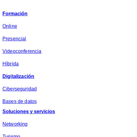
i
v
Formación
a
c
Online
i
Presencial
d
a
Videoconferencia
d
*
Híbrida
Digitalización
Ciberseguridad
Bases de datos
Soluciones y servicios
Networking
Turismo