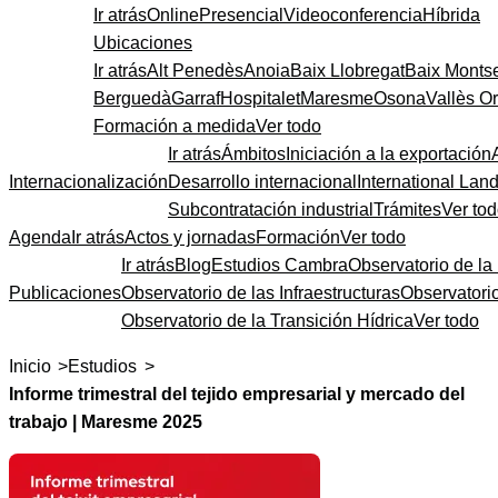
Ir atrás
Online
Presencial
Videoconferencia
Híbrida
Ubicaciones
Ir atrás
Alt Penedès
Anoia
Baix Llobregat
Baix Monts
Berguedà
Garraf
Hospitalet
Maresme
Osona
Vallès Or
Formación a medida
Ver todo
Ir atrás
Ámbitos
Iniciación a la exportación
Internacionalización
Desarrollo internacional
International Lan
Subcontratación industrial
Trámites
Ver to
Agenda
Ir atrás
Actos y jornadas
Formación
Ver todo
Ir atrás
Blog
Estudios Cambra
Observatorio de la 
Publicaciones
Observatorio de las Infraestructuras
Observatori
Observatorio de la Transición Hídrica
Ver todo
>
>
Inicio
Estudios
Informe trimestral del tejido empresarial y mercado del
trabajo | Maresme 2025