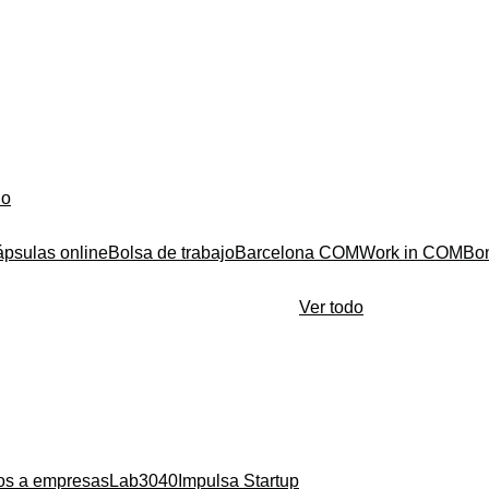
do
ápsulas online
Bolsa de trabajo
Barcelona COM
Work in COM
Bo
Ver todo
ios a empresas
Lab3040
Impulsa Startup