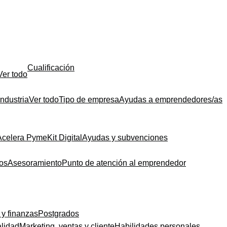
Cualificación
Ver todo
Industria
Ver todo
Tipo de empresa
Ayudas a emprendedores/as
Acelera Pyme
Kit Digital
Ayudas y subvenciones
dos
Asesoramiento
Punto de atención al emprendedor
 y finanzas
Postgrados
alidad
Marketing, ventas y cliente
Habilidades personales