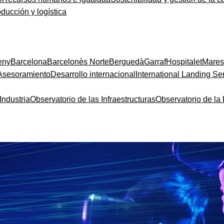
oducción y logística
eny
Barcelona
Barcelonès Norte
Berguedà
Garraf
Hospitalet
Mare
Asesoramiento
Desarrollo internacional
International Landing Se
Industria
Observatorio de las Infraestructuras
Observatorio de l