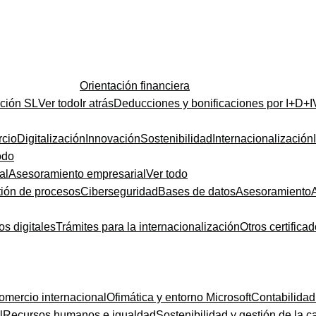
Orientación financiera
ución SL
Ver todo
Ir atrás
Deducciones y bonificaciones por I+D+I
cio
Digitalización
Innovación
Sostenibilidad
Internacionalización
odo
al
Asesoramiento empresarial
Ver todo
ión de procesos
Ciberseguridad
Bases de datos
Asesoramiento
os digitales
Trámites para la internacionalización
Otros certifica
omercio internacional
Ofimática y entorno Microsoft
Contabilidad
l
Recursos humanos e igualdad
Sostenibilidad y gestión de la c