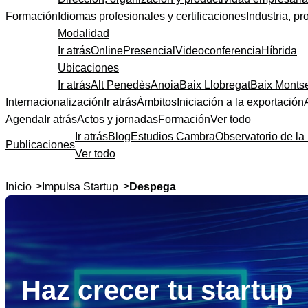
Formación
Idiomas profesionales y certificaciones
Industria, pr
Modalidad
Ir atrás
Online
Presencial
Videoconferencia
Híbrida
Ubicaciones
Ir atrás
Alt Penedès
Anoia
Baix Llobregat
Baix Monts
Internacionalización
Ir atrás
Ámbitos
Iniciación a la exportación
Agenda
Ir atrás
Actos y jornadas
Formación
Ver todo
Ir atrás
Blog
Estudios Cambra
Observatorio de la 
Publicaciones
Ver todo
>
>
Inicio
Impulsa Startup
Despega
Haz crecer tu startup