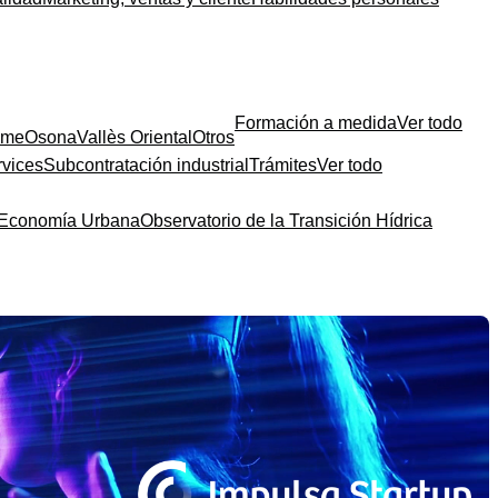
Formación a medida
Ver todo
sme
Osona
Vallès Oriental
Otros
rvices
Subcontratación industrial
Trámites
Ver todo
a Economía Urbana
Observatorio de la Transición Hídrica