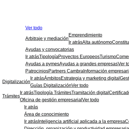
Ver todo
Emprendimiento
Arbitraje y mediación
Ir atrás
Alta autónomo
Constit
Ayudas y convocatorias
Ir atrás
Tipología
Proyectos Europeos
Turismo
Comer
Ayudas a pymes
Ayudas a grandes empresas
Ver t
Patrocinios
Partners Cambra
Información empresari
Ir atrás
Ámbitos
Estrategia y marketing digital
Gest
Digitalización
Guías Digitalización
Ver todo
Ir atrás
Tipología Trámites
Tramitación digital
Certificad
Trámites
Oficina de gestión empresarial
Ver todo
Ir atrás
Área de conocimiento
Ir atrás
Inteligencia artificial aplicada a la empresa
C
Dirección, organización y productividad empresaria