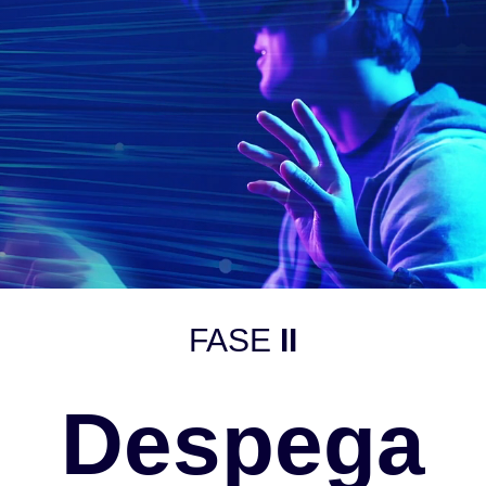
FASE
II
Despega