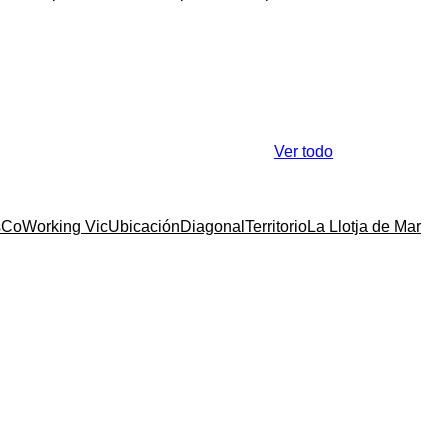
Ver todo
s
CoWorking Vic
Ubicación
Diagonal
Territorio
La Llotja de Mar