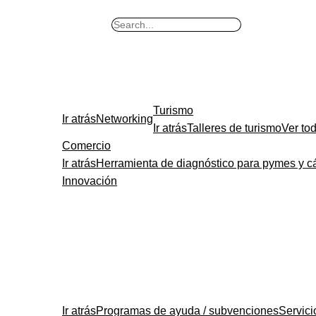
B
u
s
c
a
Turismo
r
Ir atrás
Networking
Ir atrás
Talleres de turismo
Ver to
Comercio
Ir atrás
Herramienta de diagnóstico para pymes y c
Innovación
Ir atrás
Programas de ayuda / subvenciones
Servic