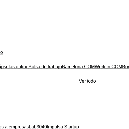
do
ápsulas online
Bolsa de trabajo
Barcelona COM
Work in COM
Bo
Ver todo
ios a empresas
Lab3040
Impulsa Startup