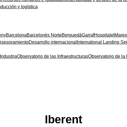
oducción y logística
eny
Barcelona
Barcelonès Norte
Berguedà
Garraf
Hospitalet
Mare
Asesoramiento
Desarrollo internacional
International Landing Se
Industria
Observatorio de las Infraestructuras
Observatorio de l
Iberent