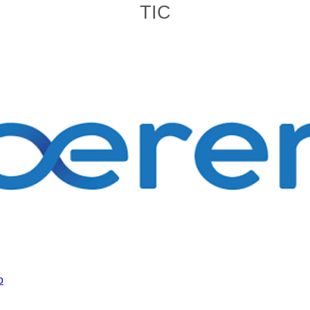
TIC
o