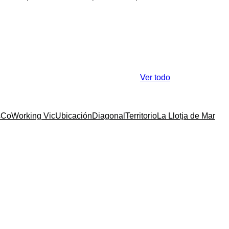
Ver todo
s
CoWorking Vic
Ubicación
Diagonal
Territorio
La Llotja de Mar