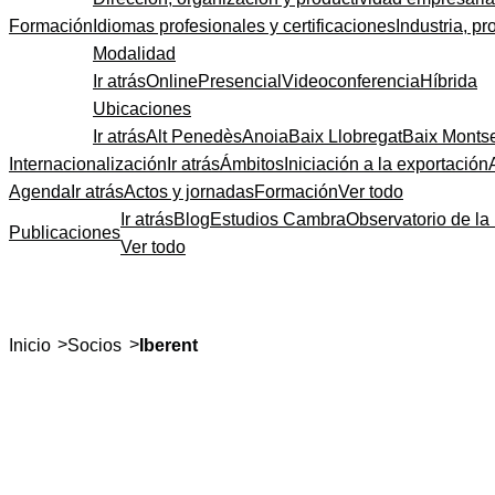
Formación
Idiomas profesionales y certificaciones
Industria, pr
Modalidad
Ir atrás
Online
Presencial
Videoconferencia
Híbrida
Ubicaciones
Ir atrás
Alt Penedès
Anoia
Baix Llobregat
Baix Monts
Internacionalización
Ir atrás
Ámbitos
Iniciación a la exportación
Agenda
Ir atrás
Actos y jornadas
Formación
Ver todo
Ir atrás
Blog
Estudios Cambra
Observatorio de la 
Publicaciones
Ver todo
>
>
Inicio
Socios
Iberent